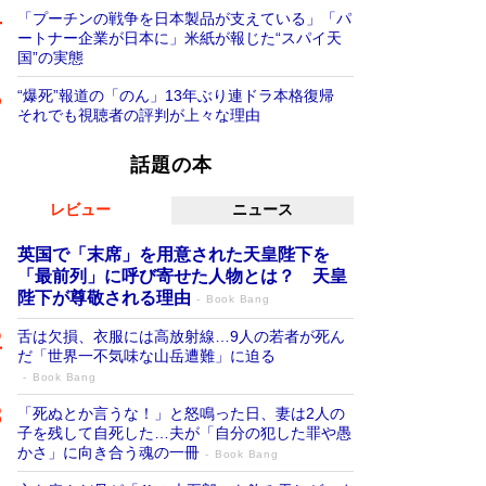
「プーチンの戦争を日本製品が支えている」「パ
ートナー企業が日本に」米紙が報じた“スパイ天
国”の実態
“爆死”報道の「のん」13年ぶり連ドラ本格復帰
それでも視聴者の評判が上々な理由
話題の本
レビュー
ニュース
英国で「末席」を用意された天皇陛下を
「最前列」に呼び寄せた人物とは？ 天皇
陛下が尊敬される理由
Book Bang
舌は欠損、衣服には高放射線…9人の若者が死ん
だ「世界一不気味な山岳遭難」に迫る
Book Bang
「死ぬとか言うな！」と怒鳴った日、妻は2人の
子を残して自死した…夫が「自分の犯した罪や愚
かさ」に向き合う魂の一冊
Book Bang