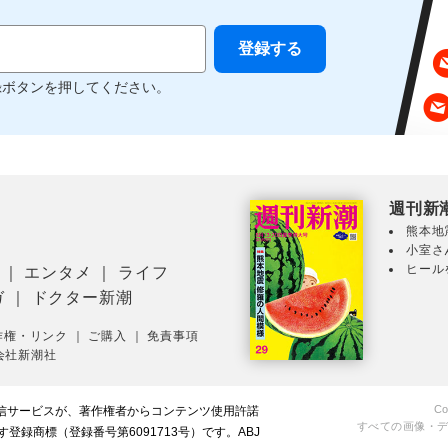
録ボタンを押してください。
週刊新
熊本地
小室さ
ヒール
｜
エンタメ
｜
ライフ
ガ
｜
ドクター新潮
作権・リンク
｜
ご購入
｜
免責事項
会社新潮社
Co
配信サービスが、著作権者からコンテンツ使用許諾
すべての画像・
録商標（登録番号第6091713号）です。ABJ