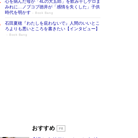
心を病んだ母が「4Lの大五郎」を飲み干しゲロま
みれに…ノブコブ徳井が「感情を失くした」子供
時代を明かす
Book Bang
石田夏穂『わたしを庇わないで』人間のいいとこ
ろよりも悪いところを書きたい【インタビュー】
Book Bang
「叱って伸びるやつは、褒めたらもっと伸
びる」俳優・高嶋政伸が家族に教わっ
た“人を育てるコツ”…芸への考え方を明か
す
Book Bang
「『火垂るの墓』は、大嘘である」原作者が抱き
続けた“自責の念”とは…「自己憐憫は描きたくな
い」監督が徹底的にこだわったこと（後編） #
戦争の記憶
Book Bang
美輪明宏 晩年の回答を集めた『ほほえんで生き
るための人生相談』がランクイン［エンターテイ
メントベストセラー］
Book Bang
「宇宙兄弟」最終46巻がベストセラー1位 宇宙
おすすめ
開発への関心を押し上げた18年の物語に幕 特装
版には「宇宙で描かれたマンガ」も収録