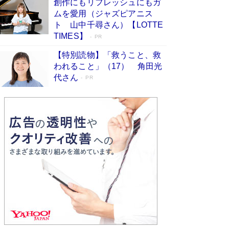
創作にもリフレッシュにもガ
Book Bang
ムを愛用（ジャズピアニス
友近氏、絶賛！ 鎌倉を舞台に、孤独を抱えた
ト 山中千尋さん）【LOTTE
人々が新たな一歩を踏み出す連作短篇集『海のほ
TIMES】
PR
とりのプラネット』試し読み
Book Bang
【特別読物】「救うこと、救
われること」（17） 角田光
代さん
PR