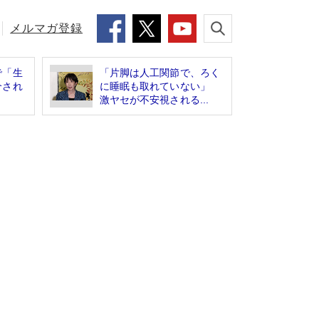
メルマガ登録
で「生
「片脚は人工関節で、ろく
介され
に睡眠も取れていない」
激ヤセが不安視される...