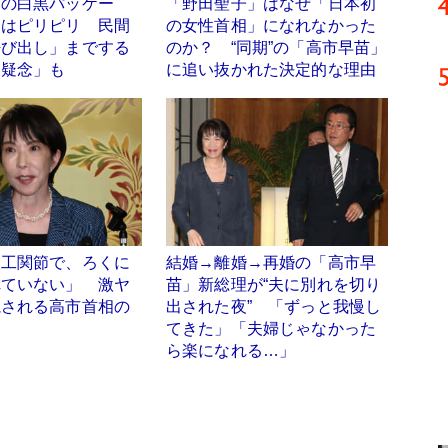
ーの白黒パッケー
「野田聖子」はなぜ「日本初
邸はピリピリ 民間
の女性首相」になれなかった
呼び出し」までする
のか？ “同期”の「高市早苗」
「疑念」も
に追い抜かれた決定的な理由
人工関節で、ろくに
結婚→離婚→再婚の「高市早
れていない」 激ヤ
苗」新総理が“夫に別れを切り
視される高市首相の
出された夜” 「ずっと我慢し
てきた」「夫婦じゃなかった
ら楽になれる…」