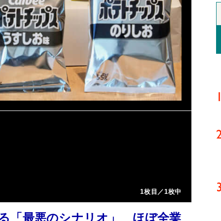
1枚目／1枚中
る「最悪のシナリオ」 ほぼ全業