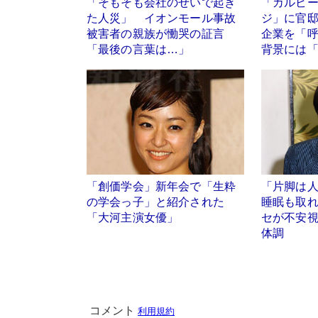
「そもそも会社のせいで起き
「カルビ
た人災」 イオンモール事故
ジ」に官
被害者の親族が慟哭の証言
企業を「
「最後の言葉は…」
背景には
「創価学会」新年会で「生粋
「片脚は
の学会っ子」と紹介された
睡眠も取
「大河主演女優」
セが不安
体調