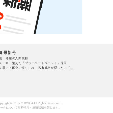
潮 最新号
震 修羅の人間模様
ん一家 消えた「プライベートジェット」帰国
を履いて国会で座りこみ 高市首相が隠したい「...
pyright © SHINCHOSHA All Rights Reserved.
データについて無断転用・無断転載を禁じます。