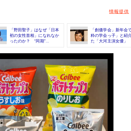
情報提供
「野田聖子」はなぜ「日本
「創価学会」新年会
初の女性首相」になれなか
粋の学会っ子」と紹
ったのか？ “同期”...
た「大河主演女優」