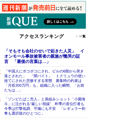
アクセスランキング
一覧
「そもそも会社のせいで起きた人災」 イ
オンモール事故被害者の親族が慟哭の証
言 「最後の言葉は…」
「中国人にボコボコにされ、ビルの6階から突き
落とされた」 「闇バイト」 トクリュウの使い
捨てにされた悲惨すぎる実態 募集時の約束は
「月収300万円」も、組織に入った瞬間、「お前
たちは…」
「ゾンビたばこ売人」と肩組みショット「小園海
斗」に注がれる“厳しい視線” 昨季の首位打者も
今季は打撃低調、守備にも不安 「レギュラー剥
奪も選択肢のひとつに」