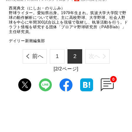
西尾典文（にしお・のりふみ）
野球ライター。愛知県出身。1979年生まれ。筑波大学大学院で野
球の動作解析について研究。主に高校野球、大学野球、社会人野
球を中心に年間300試合以上を現場で取材し、執筆活動を行う。ド
ラフト情報を研究する団体「プロアマ野球研究所（PABBlab）」
主任研究員。
デイリー新潮編集部
前へ
1
2
次へ
[2/2ページ]
0