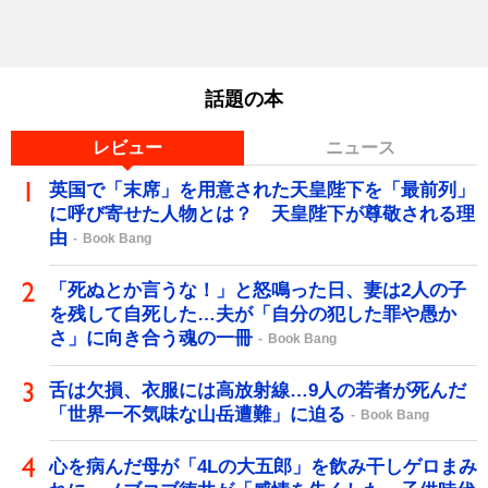
話題の本
レビュー
ニュース
英国で「末席」を用意された天皇陛下を「最前列」
に呼び寄せた人物とは？ 天皇陛下が尊敬される理
由
Book Bang
「死ぬとか言うな！」と怒鳴った日、妻は2人の子
を残して自死した…夫が「自分の犯した罪や愚か
さ」に向き合う魂の一冊
Book Bang
舌は欠損、衣服には高放射線…9人の若者が死んだ
「世界一不気味な山岳遭難」に迫る
Book Bang
心を病んだ母が「4Lの大五郎」を飲み干しゲロまみ