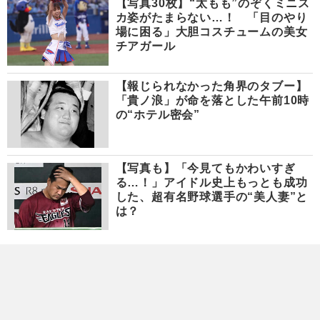
【写真30枚】“太もも”のぞくミニス
カ姿がたまらない…！ 「目のやり
場に困る」大胆コスチュームの美女
チアガール
【報じられなかった角界のタブー】
「貴ノ浪」が命を落とした午前10時
の“ホテル密会”
【写真も】「今見てもかわいすぎ
る…！」アイドル史上もっとも成功
した、超有名野球選手の“美人妻”と
は？