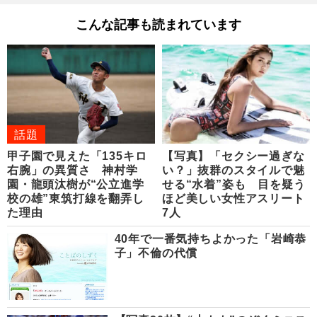
こんな記事も読まれています
話題
甲子園で見えた「135キロ
【写真】「セクシー過ぎな
右腕」の異質さ 神村学
い？」抜群のスタイルで魅
園・龍頭汰樹が“公立進学
せる“水着”姿も 目を疑う
校の雄”東筑打線を翻弄し
ほど美しい女性アスリート
た理由
7人
40年で一番気持ちよかった「岩崎恭
子」不倫の代償