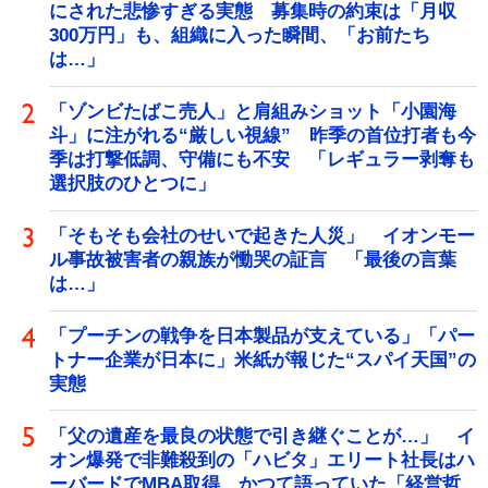
にされた悲惨すぎる実態 募集時の約束は「月収
300万円」も、組織に入った瞬間、「お前たち
は…」
「ゾンビたばこ売人」と肩組みショット「小園海
斗」に注がれる“厳しい視線” 昨季の首位打者も今
季は打撃低調、守備にも不安 「レギュラー剥奪も
選択肢のひとつに」
「そもそも会社のせいで起きた人災」 イオンモー
ル事故被害者の親族が慟哭の証言 「最後の言葉
は…」
「プーチンの戦争を日本製品が支えている」「パー
トナー企業が日本に」米紙が報じた“スパイ天国”の
実態
「父の遺産を最良の状態で引き継ぐことが…」 イ
オン爆発で非難殺到の「ハビタ」エリート社長はハ
ーバードでMBA取得 かつて語っていた「経営哲