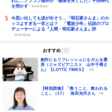
れに…ノブコブ徳井が「感情を失くした」子供時代
を明かす
Book Bang
今思い出しても涙が出そう…「明石家さんま」のカ
ッコよすぎる一言とは？ 「電波少年」伝説のプロ
デューサーによる『人間・明石家さんま』評
Book Bang
おすすめ
創作にもリフレッシュにもガムを愛
用（ジャズピアニスト 山中千尋さ
ん）【LOTTE TIMES】
PR
【特別読物】「救うこと、救われる
こと」（17） 角田光代さん
PR