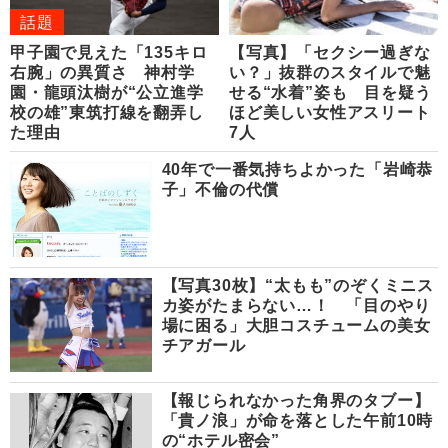
話題
甲子園で見えた「135キロ
【写真】「セクシー過ぎな
右腕」の異質さ 神村学
い？」抜群のスタイルで魅
園・龍頭汰樹が“公立進学
せる“水着”姿も 目を疑う
校の雄”東筑打線を翻弄し
ほど美しい女性アスリート
た理由
7人
40年で一番気持ちよかった「岩崎恭
子」不倫の代償
【写真30枚】“太もも”のぞくミニス
カ姿がたまらない…！ 「目のやり
場に困る」大胆コスチュームの美女
チアガール
【報じられなかった角界のタブー】
「貴ノ浪」が命を落とした午前10時
の“ホテル密会”