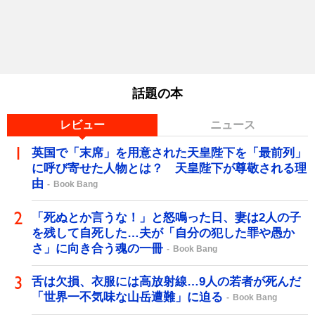
話題の本
レビュー
ニュース
英国で「末席」を用意された天皇陛下を「最前列」
に呼び寄せた人物とは？ 天皇陛下が尊敬される理
由
Book Bang
「死ぬとか言うな！」と怒鳴った日、妻は2人の子
を残して自死した…夫が「自分の犯した罪や愚か
さ」に向き合う魂の一冊
Book Bang
舌は欠損、衣服には高放射線…9人の若者が死んだ
「世界一不気味な山岳遭難」に迫る
Book Bang