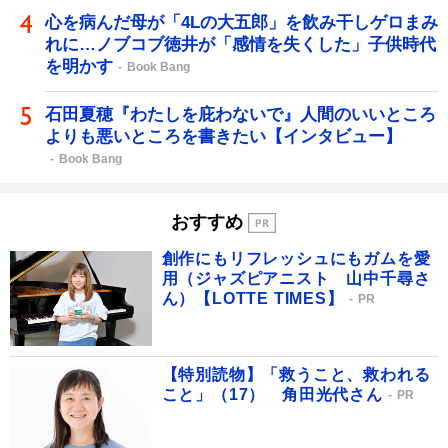
心を病んだ母が「4Lの大五郎」を飲み干しゲロまみ
れに…ノブコブ徳井が「感情を失くした」子供時代
を明かす
Book Bang
石田夏穂『わたしを庇わないで』人間のいいところ
よりも悪いところを書きたい【インタビュー】
Book Bang
おすすめ
創作にもリフレッシュにもガムを愛
用（ジャズピアニスト 山中千尋さ
ん）【LOTTE TIMES】
PR
【特別読物】「救うこと、救われる
こと」（17） 角田光代さん
PR