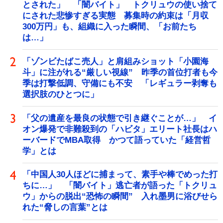
とされた」 「闇バイト」 トクリュウの使い捨て
にされた悲惨すぎる実態 募集時の約束は「月収
300万円」も、組織に入った瞬間、「お前たち
は…」
「ゾンビたばこ売人」と肩組みショット「小園海
斗」に注がれる“厳しい視線” 昨季の首位打者も今
季は打撃低調、守備にも不安 「レギュラー剥奪も
選択肢のひとつに」
「父の遺産を最良の状態で引き継ぐことが…」 イ
オン爆発で非難殺到の「ハビタ」エリート社長はハ
ーバードでMBA取得 かつて語っていた「経営哲
学」とは
「中国人30人ほどに捕まって、素手や棒でめった打
ちに…」 「闇バイト」逃亡者が語った「トクリュ
ウ」からの脱出“恐怖の瞬間” 入れ墨男に浴びせら
れた“脅しの言葉”とは