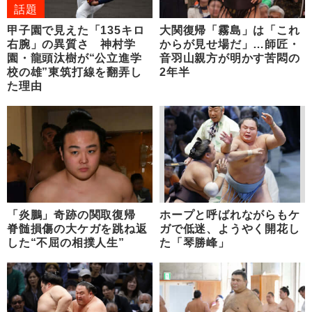
話題
甲子園で見えた「135キロ
大関復帰「霧島」は「これ
右腕」の異質さ 神村学
からが見せ場だ」…師匠・
園・龍頭汰樹が“公立進学
音羽山親方が明かす苦悶の
校の雄”東筑打線を翻弄し
2年半
た理由
「炎鵬」奇跡の関取復帰
ホープと呼ばれながらもケ
脊髄損傷の大ケガを跳ね返
ガで低迷、ようやく開花し
した“不屈の相撲人生”
た「琴勝峰」