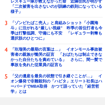
レスキュー隊が救えなかった命 近隣住民が明かす
「二次被害を出さないのが訓練の鉄則になっている
様子」
「ゾンビたばこ売人」と肩組みショット「小園海
斗」に注がれる“厳しい視線” 昨季の首位打者も今
季は打撃低調、守備にも不安 「レギュラー剥奪も
選択肢のひとつに」
「玖瑠美の最期の言葉は…」 イオンモール事故被
害者の親族が慟哭の証言 「おばたちは制止できな
かった自分たちを責めている」 さらに、間一髪で
事故を免れた従業員の証言も
「父の遺産を最良の状態で引き継ぐことが…」 イ
オン爆発で非難殺到の「ハビタ」エリート社長はハ
ーバードでMBA取得 かつて語っていた「経営哲
学」とは