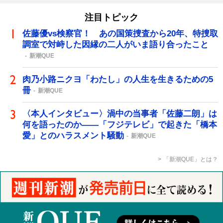
注目トピック
佐藤優vs検察官！ あの国策捜査から20年、特捜取
調室で対峙した因縁の二人がいま語り合ったこと
新潮QUE
肉乃小路ニクヨ「わたし」の人生を生きるための5
冊
新潮QUE
〈本人インタビュー〉渦中の当事者「佐藤二朗」は
何を語ったのか――「フジテレビ」で起きた「橋本
愛」とのハラスメント騒動
新潮QUE
「新潮QUE」とは？