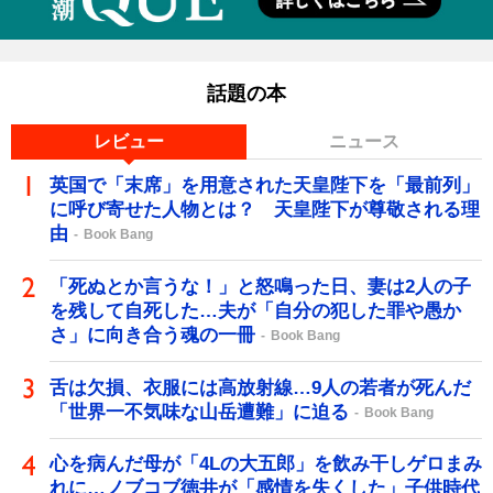
話題の本
レビュー
ニュース
英国で「末席」を用意された天皇陛下を「最前列」
に呼び寄せた人物とは？ 天皇陛下が尊敬される理
由
Book Bang
「死ぬとか言うな！」と怒鳴った日、妻は2人の子
を残して自死した…夫が「自分の犯した罪や愚か
さ」に向き合う魂の一冊
Book Bang
舌は欠損、衣服には高放射線…9人の若者が死んだ
「世界一不気味な山岳遭難」に迫る
Book Bang
心を病んだ母が「4Lの大五郎」を飲み干しゲロまみ
れに…ノブコブ徳井が「感情を失くした」子供時代