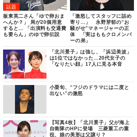
話題
板東英二さん「ゆで卵おま
「激怒してスタッフに詰め
へんか？」 局が20個用意
寄り…」 永野芽郁の“お
すると… 「出演料も交通費
騒がせ”マネージャーの正
も要らん」のゆで卵伝説
体 「実はももクロメンバ
ーの弟」
「北川景子」は強し、「浜辺美波」
は1位ではなかった…20代女子の
「なりたい顔」17人に見る本音
小栗旬、“フジのドラマには二度と
出ない”の激怒
【写真4枚】「北川景子」父が海上
自衛隊のHPに登場 三菱重工の重
役、娘の美形は父譲り？