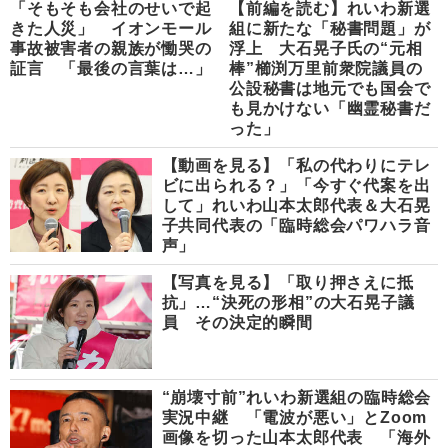
「そもそも会社のせいで起
【前編を読む】れいわ新選
きた人災」 イオンモール
組に新たな「秘書問題」が
事故被害者の親族が慟哭の
浮上 大石晃子氏の“元相
証言 「最後の言葉は…」
棒”櫛渕万里前衆院議員の
公設秘書は地元でも国会で
も見かけない「幽霊秘書だ
った」
【動画を見る】「私の代わりにテレ
ビに出られる？」「今すぐ代案を出
して」れいわ山本太郎代表＆大石晃
子共同代表の「臨時総会パワハラ音
声」
【写真を見る】「取り押さえに抵
抗」…“決死の形相”の大石晃子議
員 その決定的瞬間
“崩壊寸前”れいわ新選組の臨時総会
実況中継 「電波が悪い」とZoom
画像を切った山本太郎代表 「海外