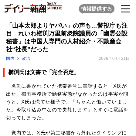
情報提供する
「山本太郎よりヤバい」の声も…警視庁も注
目 れいわ櫛渕万里前衆院議員の「幽霊公設
秘書」は中国人専門の人材紹介・不動産会
社“社長”だった
国内
政治
2026年04月21日
櫛渕氏は文書で「完全否定」
名刺に書かれていた携帯番号に電話すると、X氏が
出た。櫛渕事務所で勤務実態がなかったのは事実か問
うと、X氏は慌てた様子で、「ちゃんと働いていまし
た。今取り込み中なので失礼します」とすぐに電話を
切ってしまった。
党内では、X氏が第二秘書から外れたタイミングに