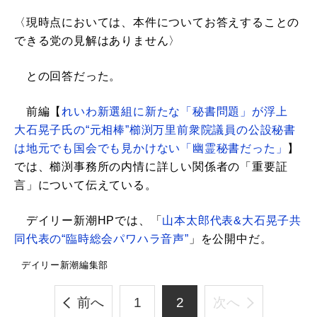
〈現時点においては、本件についてお答えすることの
できる党の見解はありません〉
との回答だった。
前編【
れいわ新選組に新たな「秘書問題」が浮上
大石晃子氏の“元相棒”櫛渕万里前衆院議員の公設秘書
は地元でも国会でも見かけない「幽霊秘書だった」
】
では、櫛渕事務所の内情に詳しい関係者の「重要証
言」について伝えている。
デイリー新潮HPでは、「
山本太郎代表&大石晃子共
同代表の“臨時総会パワハラ音声”
」を公開中だ。
デイリー新潮編集部
前へ
1
2
次へ