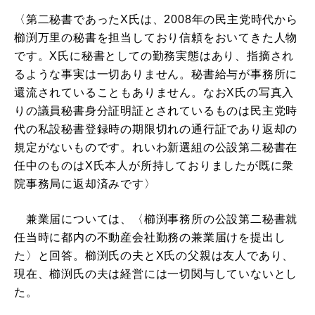
〈第二秘書であったX氏は、2008年の民主党時代から
櫛渕万里の秘書を担当しており信頼をおいてきた人物
です。X氏に秘書としての勤務実態はあり、指摘され
るような事実は一切ありません。秘書給与が事務所に
還流されていることもありません。なおX氏の写真入
りの議員秘書身分証明証とされているものは民主党時
代の私設秘書登録時の期限切れの通行証であり返却の
規定がないものです。れいわ新選組の公設第二秘書在
任中のものはX氏本人が所持しておりましたが既に衆
院事務局に返却済みです〉
兼業届については、〈櫛渕事務所の公設第二秘書就
任当時に都内の不動産会社勤務の兼業届けを提出し
た〉と回答。櫛渕氏の夫とX氏の父親は友人であり、
現在、櫛渕氏の夫は経営には一切関与していないとし
た。