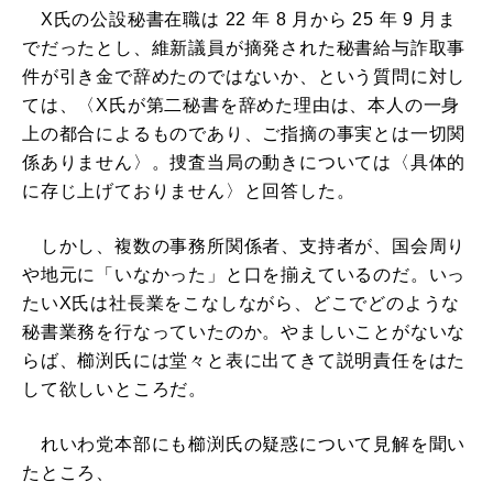
X氏の公設秘書在職は 22 年 8 月から 25 年 9 月ま
でだったとし、維新議員が摘発された秘書給与詐取事
件が引き金で辞めたのではないか、という質問に対し
ては、〈X氏が第二秘書を辞めた理由は、本人の一身
上の都合によるものであり、ご指摘の事実とは一切関
係ありません〉。捜査当局の動きについては〈具体的
に存じ上げておりません〉と回答した。
しかし、複数の事務所関係者、支持者が、国会周り
や地元に「いなかった」と口を揃えているのだ。いっ
たいX氏は社長業をこなしながら、どこでどのような
秘書業務を行なっていたのか。やましいことがないな
らば、櫛渕氏には堂々と表に出てきて説明責任をはた
して欲しいところだ。
れいわ党本部にも櫛渕氏の疑惑について見解を聞い
たところ、