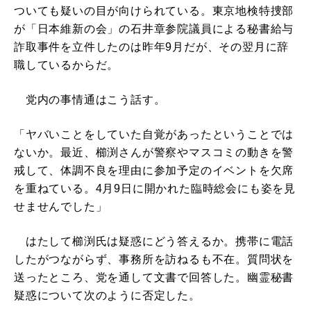
ついても疑いの目が向けられている。東京地検特捜部
が「日本維新の会」の石井章参院議員による秘書給与
詐取事件を立件したのは昨年9月だが、その翌月に辞
職しているからだ。
党内の事情通はこう話す。
「ヤバいことをしていた自覚があったということでは
ないか。最近、櫛渕さんが警察やマスコミの動きを警
戒して、体調不良を理由に参加予定のイベントを欠席
を重ねている。4月9日に開かれた臨時総会にも姿を見
せませんでした」
はたして櫛渕氏は疑惑にどう答えるか。携帯に電話
したがつながらず、事務所を訪ねるも不在。質問状を
送ったところ、党を通して文書で回答した。幽霊秘書
疑惑について次のように否定した。