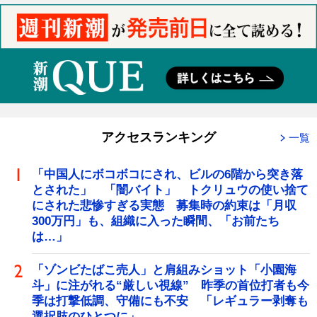
アクセスランキング
一覧
「中国人にボコボコにされ、ビルの6階から突き落
とされた」 「闇バイト」 トクリュウの使い捨て
にされた悲惨すぎる実態 募集時の約束は「月収
300万円」も、組織に入った瞬間、「お前たち
は…」
「ゾンビたばこ売人」と肩組みショット「小園海
斗」に注がれる“厳しい視線” 昨季の首位打者も今
季は打撃低調、守備にも不安 「レギュラー剥奪も
選択肢のひとつに」