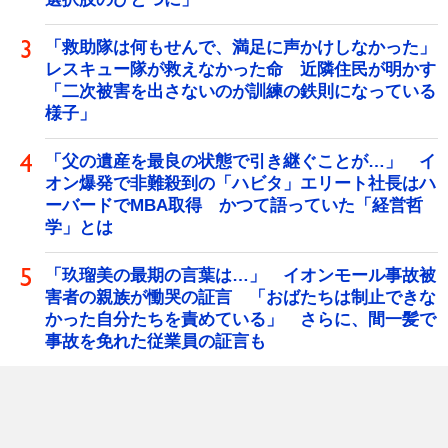
「救助隊は何もせんで、満足に声かけしなかった」
レスキュー隊が救えなかった命 近隣住民が明かす
「二次被害を出さないのが訓練の鉄則になっている
様子」
「父の遺産を最良の状態で引き継ぐことが…」 イ
オン爆発で非難殺到の「ハビタ」エリート社長はハ
ーバードでMBA取得 かつて語っていた「経営哲
学」とは
「玖瑠美の最期の言葉は…」 イオンモール事故被
害者の親族が慟哭の証言 「おばたちは制止できな
かった自分たちを責めている」 さらに、間一髪で
事故を免れた従業員の証言も