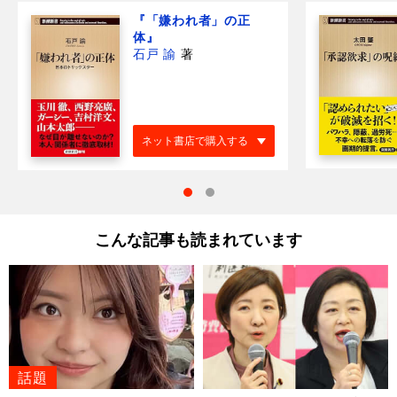
『「嫌われ者」の正
体』
石戸 諭
著
ネット書店で購入する
こんな記事も読まれています
話題