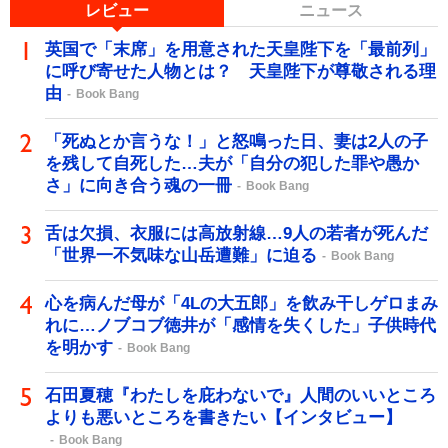
レビュー
ニュース
英国で「末席」を用意された天皇陛下を「最前列」
に呼び寄せた人物とは？ 天皇陛下が尊敬される理
由
Book Bang
「死ぬとか言うな！」と怒鳴った日、妻は2人の子
を残して自死した…夫が「自分の犯した罪や愚か
さ」に向き合う魂の一冊
Book Bang
舌は欠損、衣服には高放射線…9人の若者が死んだ
「世界一不気味な山岳遭難」に迫る
Book Bang
心を病んだ母が「4Lの大五郎」を飲み干しゲロまみ
れに…ノブコブ徳井が「感情を失くした」子供時代
を明かす
Book Bang
石田夏穂『わたしを庇わないで』人間のいいところ
よりも悪いところを書きたい【インタビュー】
Book Bang