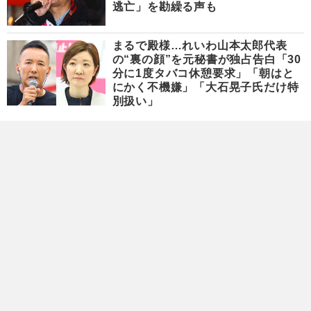
逃亡」を勘繰る声も
まるで殿様…れいわ山本太郎代表
の“裏の顔”を元秘書が独占告白「30
分に1度タバコ休憩要求」「朝はと
にかく不機嫌」「大石晃子氏だけ特
別扱い」