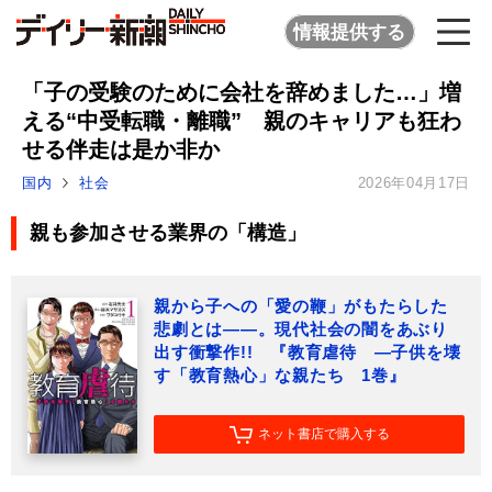
情報提供する
「子の受験のために会社を辞めました…」増
える“中受転職・離職” 親のキャリアも狂わ
せる伴走は是か非か
国内
社会
2026年04月17日
親も参加させる業界の「構造」
親から子への「愛の鞭」がもたらした
悲劇とは――。現代社会の闇をあぶり
出す衝撃作!! 『教育虐待 ―子供を壊
す「教育熱心」な親たち 1巻』
ネット書店で購入する