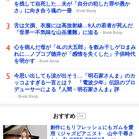
を残して自死した…夫が「自分の犯した罪や愚か
さ」に向き合う魂の一冊
Book Bang
舌は欠損、衣服には高放射線…9人の若者が死んだ
「世界一不気味な山岳遭難」に迫る
Book Bang
心を病んだ母が「4Lの大五郎」を飲み干しゲロまみ
れに…ノブコブ徳井が「感情を失くした」子供時代
を明かす
Book Bang
今思い出しても涙が出そう…「明石家さんま」のカ
ッコよすぎる一言とは？ 「電波少年」伝説のプロ
デューサーによる『人間・明石家さんま』評
Book Bang
おすすめ
創作にもリフレッシュにもガムを愛
用（ジャズピアニスト 山中千尋さ