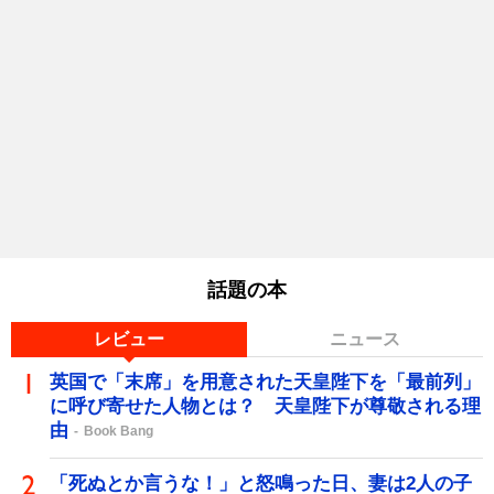
話題の本
レビュー
ニュース
英国で「末席」を用意された天皇陛下を「最前列」
に呼び寄せた人物とは？ 天皇陛下が尊敬される理
由
Book Bang
「死ぬとか言うな！」と怒鳴った日、妻は2人の子