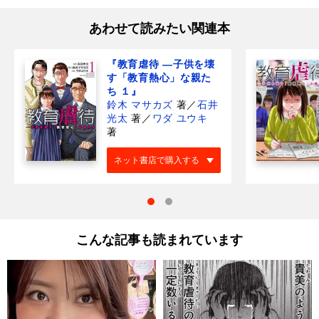
あわせて読みたい関連本
『教育虐待 ―子供を壊
す「教育熱心」な親た
ち １』
鈴木 マサカズ
著
／
石井
光太
著
／
ワダ ユウキ
著
ネット書店で購入する
こんな記事も読まれています