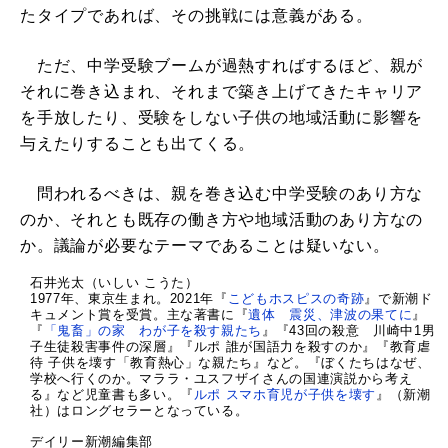
たタイプであれば、その挑戦には意義がある。
ただ、中学受験ブームが過熱すればするほど、親が
それに巻き込まれ、それまで築き上げてきたキャリア
を手放したり、受験をしない子供の地域活動に影響を
与えたりすることも出てくる。
問われるべきは、親を巻き込む中学受験のあり方な
のか、それとも既存の働き方や地域活動のあり方なの
か。議論が必要なテーマであることは疑いない。
石井光太（いしい こうた）
1977年、東京生まれ。2021年『
こどもホスピスの奇跡
』で新潮ド
キュメント賞を受賞。主な著書に『
遺体 震災、津波の果てに
』
『
「鬼畜」の家 わが子を殺す親たち
』『43回の殺意 川崎中1男
子生徒殺害事件の深層』『ルポ 誰が国語力を殺すのか』『教育虐
待 子供を壊す「教育熱心」な親たち』など。『ぼくたちはなぜ、
学校へ行くのか。マララ・ユスフザイさんの国連演説から考え
る』など児童書も多い。『
ルポ スマホ育児が子供を壊す
』（新潮
社）はロングセラーとなっている。
デイリー新潮編集部