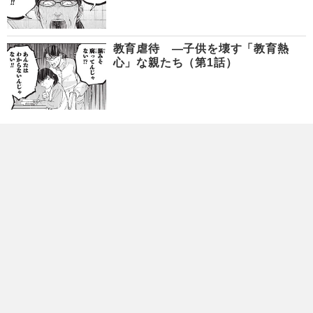
教育虐待 ―子供を壊す「教育熱
心」な親たち（第1話）