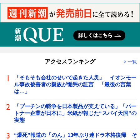
アクセスランキング
一覧
「そもそも会社のせいで起きた人災」 イオンモー
ル事故被害者の親族が慟哭の証言 「最後の言葉
は…」
「プーチンの戦争を日本製品が支えている」「パー
トナー企業が日本に」米紙が報じた“スパイ天国”の
実態
“爆死”報道の「のん」13年ぶり連ドラ本格復帰 そ