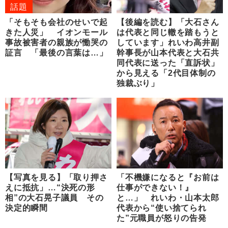
話題
「そもそも会社のせいで起
【後編を読む】「大石さん
きた人災」 イオンモール
は代表と同じ轍を踏もうと
事故被害者の親族が慟哭の
しています」れいわ高井副
証言 「最後の言葉は…」
幹事長が山本代表と大石共
同代表に送った「直訴状」
から見える「2代目体制の
独裁ぶり」
【写真を見る】「取り押さ
「不機嫌になると『お前は
えに抵抗」…“決死の形
仕事ができない！』
相”の大石晃子議員 その
と…」 れいわ・山本太郎
決定的瞬間
代表から“使い捨てられ
た”元職員が怒りの告発