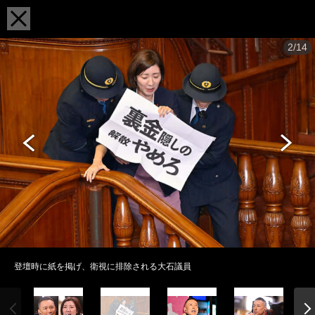
2/14
登壇時に紙を掲げ、衛視に排除される大石議員