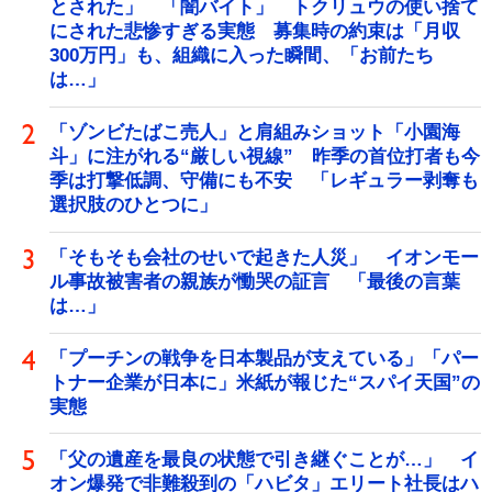
とされた」 「闇バイト」 トクリュウの使い捨て
にされた悲惨すぎる実態 募集時の約束は「月収
300万円」も、組織に入った瞬間、「お前たち
は…」
「ゾンビたばこ売人」と肩組みショット「小園海
斗」に注がれる“厳しい視線” 昨季の首位打者も今
季は打撃低調、守備にも不安 「レギュラー剥奪も
選択肢のひとつに」
「そもそも会社のせいで起きた人災」 イオンモー
ル事故被害者の親族が慟哭の証言 「最後の言葉
は…」
「プーチンの戦争を日本製品が支えている」「パー
トナー企業が日本に」米紙が報じた“スパイ天国”の
実態
「父の遺産を最良の状態で引き継ぐことが…」 イ
オン爆発で非難殺到の「ハビタ」エリート社長はハ