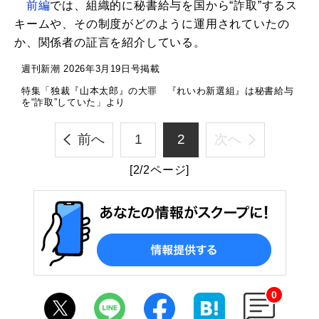
前編
では、組織的に秘書給与を国から“詐取”するス
キームや、その制度がどのように運用されていたの
か、関係者の証言を紹介している。
週刊新潮 2026年3月19日号掲載
特集「独裁『山本太郎』の大罪 『れいわ新選組』は秘書給与
を“詐取”していた」より
前へ
1
2
次へ
[2/2ページ]
0