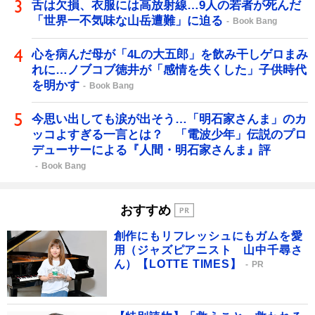
舌は欠損、衣服には高放射線…9人の若者が死んだ
「世界一不気味な山岳遭難」に迫る
Book Bang
心を病んだ母が「4Lの大五郎」を飲み干しゲロまみ
れに…ノブコブ徳井が「感情を失くした」子供時代
を明かす
Book Bang
今思い出しても涙が出そう…「明石家さんま」のカ
ッコよすぎる一言とは？ 「電波少年」伝説のプロ
デューサーによる『人間・明石家さんま』評
Book Bang
おすすめ
創作にもリフレッシュにもガムを愛
用（ジャズピアニスト 山中千尋さ
ん）【LOTTE TIMES】
PR