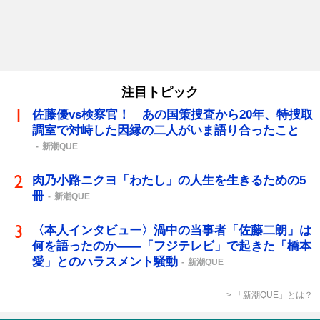
注目トピック
佐藤優vs検察官！ あの国策捜査から20年、特捜取
調室で対峙した因縁の二人がいま語り合ったこと
新潮QUE
肉乃小路ニクヨ「わたし」の人生を生きるための5
冊
新潮QUE
〈本人インタビュー〉渦中の当事者「佐藤二朗」は
何を語ったのか――「フジテレビ」で起きた「橋本
愛」とのハラスメント騒動
新潮QUE
「新潮QUE」とは？