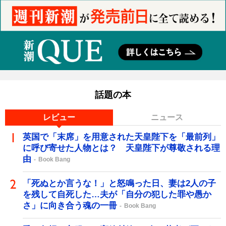
話題の本
レビュー
ニュース
英国で「末席」を用意された天皇陛下を「最前列」
に呼び寄せた人物とは？ 天皇陛下が尊敬される理
由
Book Bang
「死ぬとか言うな！」と怒鳴った日、妻は2人の子
を残して自死した…夫が「自分の犯した罪や愚か
さ」に向き合う魂の一冊
Book Bang