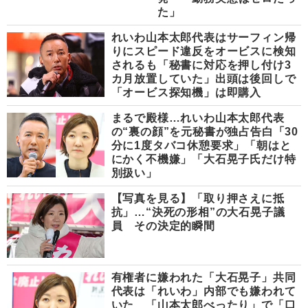
た」
れいわ山本太郎代表はサーフィン帰
りにスピード違反をオービスに検知
されるも「秘書に対応を押し付け3
カ月放置していた」出頭は後回しで
「オービス探知機」は即購入
まるで殿様…れいわ山本太郎代表
の“裏の顔”を元秘書が独占告白「30
分に1度タバコ休憩要求」「朝はと
にかく不機嫌」「大石晃子氏だけ特
別扱い」
【写真を見る】「取り押さえに抵
抗」…“決死の形相”の大石晃子議
員 その決定的瞬間
有権者に嫌われた「大石晃子」共同
代表は「れいわ」内部でも嫌われて
いた 「山本太郎べったり」で「口