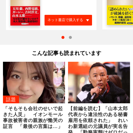
ネット書店で購入する
こんな記事も読まれています
話題
「そもそも会社のせいで起
【前編を読む】「山本太郎
きた人災」 イオンモール
代表から違法性のある秘書
事故被害者の親族が慟哭の
雇用を依頼された」 れい
証言 「最後の言葉は…」
わ新選組の元議員が実名告
発 「勤務実態はゼロだっ