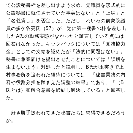
て公設秘書枠を差し出すよう求め、党職員を形式的に
公設秘書に就任させていた事実はない」と「上納」と
「名義貸し」を否定した。ただし、れいわの前衆院議
員の多ケ谷亮氏（57）が、党に第一秘書の枠を差し出
したA氏の勤務実態がなかったと証言している点には
回答はなかった。キックバックについては「党務協力
金」としての支給を認めたが「法的に問題はない」。
秘書に兼業届けを提出させたことについては「誤解を
生まないよう」対処したと説明し、B氏が玉突きで上
村事務所を追われた経緯については、「秘書業務の内
容や役割分担を踏まえた調整の結果」であり、「（B
氏とは）和解合意書を締結し解決している」と回答し
た。
好き勝手扱われてきた秘書たちは納得できるだろう
か。