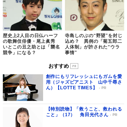
歴史上2人目の日仏ハーフ
寺島しのぶの“野望”を封じ
の歌舞伎俳優・尾上眞秀
込め？ 異例の「菊五郎二
いとこの丑之助とは「襲名
人体制」が許された“ウラ
競争」になる？
事情”
おすすめ
創作にもリフレッシュにもガムを愛
用（ジャズピアニスト 山中千尋さ
ん）【LOTTE TIMES】
PR
【特別読物】「救うこと、救われる
こと」（17） 角田光代さん
PR