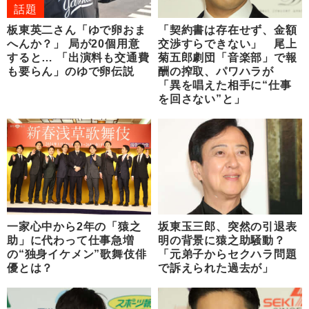
話題
板東英二さん「ゆで卵おま
「契約書は存在せず、金額
へんか？」 局が20個用意
交渉すらできない」 尾上
すると… 「出演料も交通費
菊五郎劇団「音楽部」で報
も要らん」のゆで卵伝説
酬の搾取、パワハラが
「異を唱えた相手に“仕事
を回さない”と」
一家心中から2年の「猿之
坂東玉三郎、突然の引退表
助」に代わって仕事急増
明の背景に猿之助騒動？
の“独身イケメン”歌舞伎俳
「元弟子からセクハラ問題
優とは？
で訴えられた過去が」