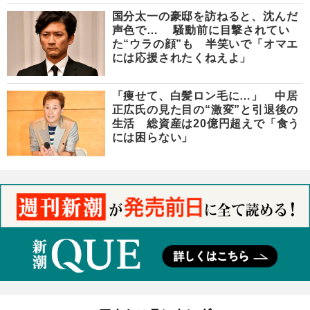
国分太一の豪邸を訪ねると、沈んだ
声色で… 騒動前に目撃されてい
た“ウラの顔”も 半笑いで「オマエ
には応援されたくねえよ」
「痩せて、白髪ロン毛に…」 中居
正広氏の見た目の“激変”と引退後の
生活 総資産は20億円超えで「食う
には困らない」