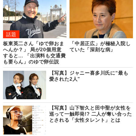
話題
板東英二さん「ゆで卵おま
「中居正広」が極秘入院し
へんか？」 局が20個用意
ていた「深刻な病」
すると… 「出演料も交通費
も要らん」のゆで卵伝説
【写真】ジャニー喜多川氏に“最も
愛された2人”
【写真】山下智久と田中聖が女性を
巡って一触即発!? 二人が奪い合った
とされる「女性タレント」とは