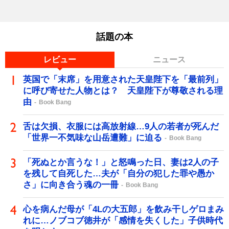
話題の本
レビュー
ニュース
英国で「末席」を用意された天皇陛下を「最前列」
に呼び寄せた人物とは？ 天皇陛下が尊敬される理
由
Book Bang
舌は欠損、衣服には高放射線…9人の若者が死んだ
「世界一不気味な山岳遭難」に迫る
Book Bang
「死ぬとか言うな！」と怒鳴った日、妻は2人の子
を残して自死した…夫が「自分の犯した罪や愚か
さ」に向き合う魂の一冊
Book Bang
心を病んだ母が「4Lの大五郎」を飲み干しゲロまみ
れに…ノブコブ徳井が「感情を失くした」子供時代