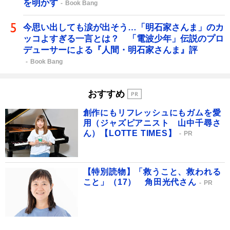
を明かす
Book Bang
今思い出しても涙が出そう…「明石家さんま」のカ
ッコよすぎる一言とは？ 「電波少年」伝説のプロ
デューサーによる『人間・明石家さんま』評
Book Bang
おすすめ
創作にもリフレッシュにもガムを愛
用（ジャズピアニスト 山中千尋さ
ん）【LOTTE TIMES】
PR
【特別読物】「救うこと、救われる
こと」（17） 角田光代さん
PR