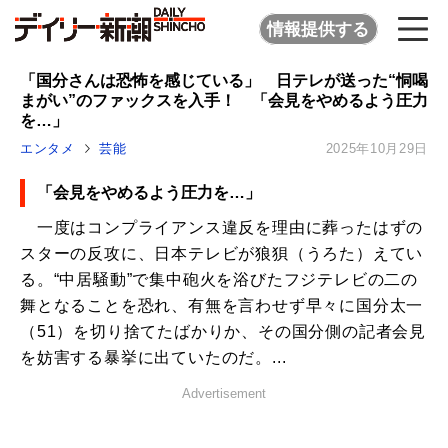
情報提供する
「国分さんは恐怖を感じている」 日テレが送った“恫喝
まがい”のファックスを入手！ 「会見をやめるよう圧力
を…」
エンタメ
芸能
2025年10月29日
「会見をやめるよう圧力を…」
一度はコンプライアンス違反を理由に葬ったはずの
スターの反攻に、日本テレビが狼狽（うろた）えてい
る。“中居騒動”で集中砲火を浴びたフジテレビの二の
舞となることを恐れ、有無を言わせず早々に国分太一
（51）を切り捨てたばかりか、その国分側の記者会見
を妨害する暴挙に出ていたのだ。...
Advertisement