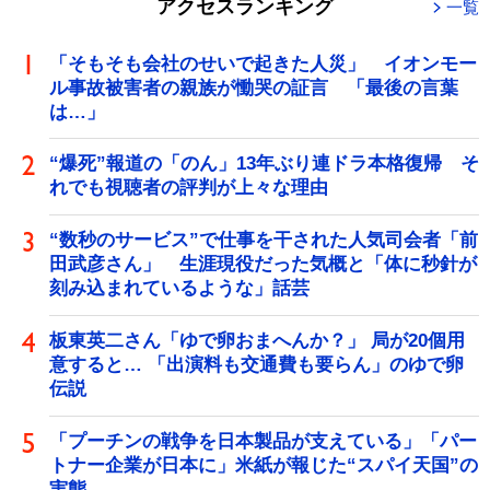
アクセスランキング
一覧
「そもそも会社のせいで起きた人災」 イオンモー
ル事故被害者の親族が慟哭の証言 「最後の言葉
は…」
“爆死”報道の「のん」13年ぶり連ドラ本格復帰 そ
れでも視聴者の評判が上々な理由
“数秒のサービス”で仕事を干された人気司会者「前
田武彦さん」 生涯現役だった気概と「体に秒針が
刻み込まれているような」話芸
板東英二さん「ゆで卵おまへんか？」 局が20個用
意すると… 「出演料も交通費も要らん」のゆで卵
伝説
「プーチンの戦争を日本製品が支えている」「パー
トナー企業が日本に」米紙が報じた“スパイ天国”の
実態