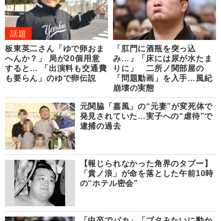
話題
板東英二さん「ゆで卵おま
「肛門に酒瓶を突っ込
へんか？」 局が20個用意
み…」「床には尿が水たま
すると… 「出演料も交通費
りに」 二所ノ関部屋の
も要らん」のゆで卵伝説
「問題動画」を入手…風紀
崩壊の実態
元関脇「嘉風」の“元妻”が変死体で
発見されていた…実子への“虐待”で
逮捕の過去
【報じられなかった角界のタブー】
「貴ノ浪」が命を落とした午前10時
の“ホテル密会”
「中卒でバカ」「ブタみたいに動か