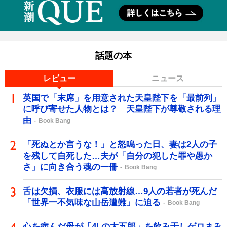
話題の本
レビュー
ニュース
英国で「末席」を用意された天皇陛下を「最前列」
に呼び寄せた人物とは？ 天皇陛下が尊敬される理
由
Book Bang
「死ぬとか言うな！」と怒鳴った日、妻は2人の子
を残して自死した…夫が「自分の犯した罪や愚か
さ」に向き合う魂の一冊
Book Bang
舌は欠損、衣服には高放射線…9人の若者が死んだ
「世界一不気味な山岳遭難」に迫る
Book Bang
心を病んだ母が「4Lの大五郎」を飲み干しゲロまみ