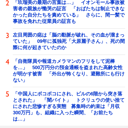
「玖瑠美の最期の言葉は…」 イオンモール事故被
害者の親族が慟哭の証言 「おばたちは制止できな
かった自分たちを責めている」 さらに、間一髪で
事故を免れた従業員の証言も
左目周囲の痣は「脳の動脈が破れ、その血が溜まっ
ていた」 09年に孤独死「大原麗子さん」、死の間
際に何が起きていたのか
「自衛隊員や報道カメラマンのフリをして泥棒
を…」 500万円分の預金通帳を盗まれた高齢女性
が明かす被害 「外出が怖くなり、避難所にも行け
ない」
「中国人にボコボコにされ、ビルの6階から突き落
とされた」 「闇バイト」 トクリュウの使い捨て
にされた悲惨すぎる実態 募集時の約束は「月収
300万円」も、組織に入った瞬間、「お前たち
は…」