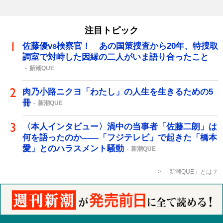
注目トピック
佐藤優vs検察官！ あの国策捜査から20年、特捜取
調室で対峙した因縁の二人がいま語り合ったこと
新潮QUE
肉乃小路ニクヨ「わたし」の人生を生きるための5
冊
新潮QUE
〈本人インタビュー〉渦中の当事者「佐藤二朗」は
何を語ったのか――「フジテレビ」で起きた「橋本
愛」とのハラスメント騒動
新潮QUE
「新潮QUE」とは？