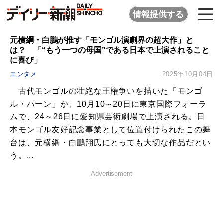
情報提供する
元横綱・白鵬が推す「モンゴル演劇界の超大作」と
は？ 「“もう一つの母国”である日本で上演されること
に喜び」
エンタメ
2025年10月04日
古代モンゴルの壮絶な王権争いを描いた「モンゴ
ル・ハーン」が、10月10～20日に東京国際フォーラ
ムで、24～26日に愛知県芸術劇場で上演される。日
本モンゴル友好記念事業として位置付けられたこの舞
台は、元横綱・白鵬翔氏にとっても大切な作品だとい
う。...
Advertisement