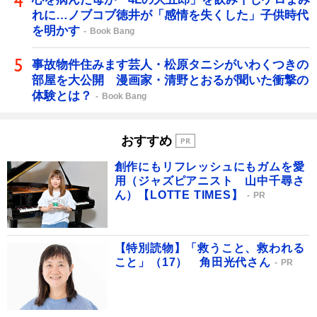
れに…ノブコブ徳井が「感情を失くした」子供時代
を明かす
Book Bang
事故物件住みます芸人・松原タニシがいわくつきの
部屋を大公開 漫画家・清野とおるが聞いた衝撃の
体験とは？
Book Bang
おすすめ
創作にもリフレッシュにもガムを愛
用（ジャズピアニスト 山中千尋さ
ん）【LOTTE TIMES】
PR
【特別読物】「救うこと、救われる
こと」（17） 角田光代さん
PR