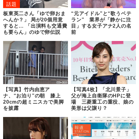
話題
板東英二さん「ゆで卵おま
“元アイドル”と“歌うベテ
へんか？」 局が20個用意
ラン” 業界が「静かに注
すると… 「出演料も交通費
目」する女子アナ2人の名
も要らん」のゆで卵伝説
前
【写真】竹内由恵ア
【写真4枚】「北川景子」
ナ、“お泊り”の朝 膝上
父が海上自衛隊のHPに登
20cmの超ミニスカで美脚
場 三菱重工の重役、娘の
を披露
美形は父譲り？