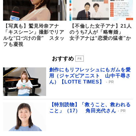
【写真も】鷲見玲奈アナ
【不倫した女子アナ】21人
「キスシーン」撮影でリア
のうち7人が「略奪婚」
ルな“口づけの音” スタッ
女子アナは“恋愛の猛者”か
フも凝視
おすすめ
創作にもリフレッシュにもガムを愛
用（ジャズピアニスト 山中千尋さ
ん）【LOTTE TIMES】
PR
【特別読物】「救うこと、救われる
こと」（17） 角田光代さん
PR