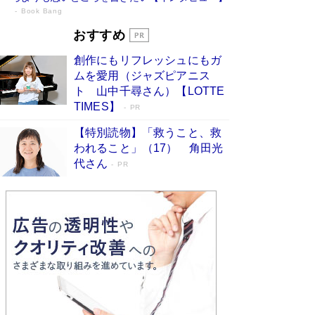
Book Bang
73歳でも働くしかない 「老後レス時代」
おすすめ
に交通誘導員の独白が話題
Book Bang
創作にもリフレッシュにもガ
「『火垂るの墓』は、大嘘である」原作者が抱き
ムを愛用（ジャズピアニス
続けた“自責の念”とは…「自己憐憫は描きたくな
ト 山中千尋さん）【LOTTE
い」監督が徹底的にこだわったこと（後編） #
TIMES】
PR
戦争の記憶
Book Bang
【特別読物】「救うこと、救
「なんで？ そんな馬鹿な……」90歳になった作
われること」（17） 角田光
家・阿刀田高さんが、ひとり暮らしの生活を明か
す
代さん
Book Bang
PR
友近氏、絶賛！ 鎌倉を舞台に、孤独を抱えた
人々が新たな一歩を踏み出す連作短篇集『海のほ
とりのプラネット』試し読み
Book Bang
和田秀樹の70代、80代向け新書がベスト3を独
占 上半期1位にも選出［新書ベストセラー］
Book Bang