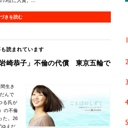
5位に入賞。...
づきを読む
事も読まれています
「岩崎恭子」不倫の代償 東京五輪で
年間生き
んだんで
つる氏が
）の不倫
た。26
”ゆえだ