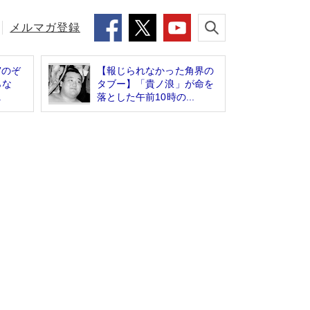
メルマガ登録
”のぞ
【報じられなかった角界の
らな
タブー】「貴ノ浪」が命を
.
落とした午前10時の...