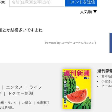
週刊新
熊本地
小室さ
ヒール
｜
エンタメ
｜
ライフ
ガ
｜
ドクター新潮
作権・リンク
｜
ご購入
｜
免責事項
会社新潮社