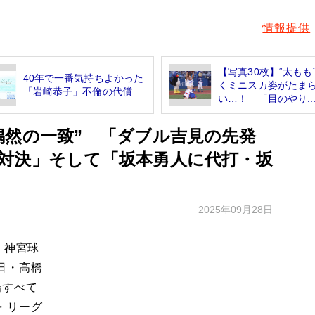
情報提供
【写真30枚】“太もも
40年で一番気持ちよかった
くミニスカ姿がたま
「岩崎恭子」不倫の代償
い…！ 「目のやり..
偶然の一致” 「ダブル吉見の先発
対決」そして「坂本勇人に代打・坂
2025年09月28日
、神宮球
日・高橋
場すべて
・リーグ