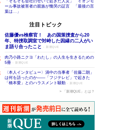
「そもそも会社のせいで起きた人災」 イオンモ
ール事故被害者の親族が慟哭の証言 「最後の言
葉は…」
注目トピック
佐藤優vs検察官！ あの国策捜査から20
年、特捜取調室で対峙した因縁の二人がい
ま語り合ったこと
新潮QUE
肉乃小路ニクヨ「わたし」の人生を生きるための
5冊
新潮QUE
〈本人インタビュー〉渦中の当事者「佐藤二朗」
は何を語ったのか――「フジテレビ」で起きた
「橋本愛」とのハラスメント騒動
新潮QUE
「新潮QUE」とは？