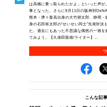
は高橋に乗っ取られたかよ」といった声が
事となった。さらに9月11日の阪神対DeN
熊本・濟々黌高出身の大竹耕太郎、静岡・
身の石田裕太郎の“せいせい同士”先発対決
た。過去にもあった不思議な偶然の一致を
てみよう。【久保田龍雄/ライター】...
つ
こんな記