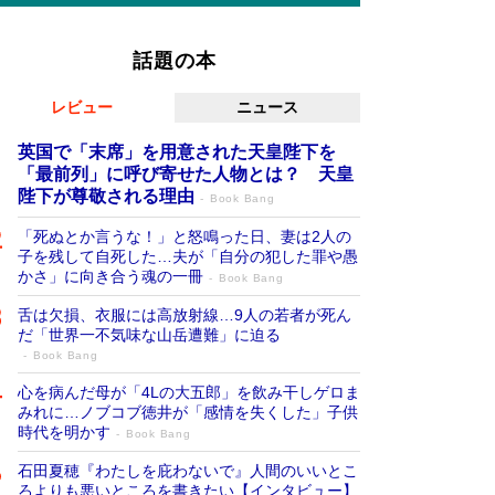
話題の本
レビュー
ニュース
英国で「末席」を用意された天皇陛下を
「最前列」に呼び寄せた人物とは？ 天皇
陛下が尊敬される理由
Book Bang
「死ぬとか言うな！」と怒鳴った日、妻は2人の
子を残して自死した…夫が「自分の犯した罪や愚
かさ」に向き合う魂の一冊
Book Bang
舌は欠損、衣服には高放射線…9人の若者が死ん
だ「世界一不気味な山岳遭難」に迫る
Book Bang
心を病んだ母が「4Lの大五郎」を飲み干しゲロま
みれに…ノブコブ徳井が「感情を失くした」子供
時代を明かす
Book Bang
石田夏穂『わたしを庇わないで』人間のいいとこ
ろよりも悪いところを書きたい【インタビュー】