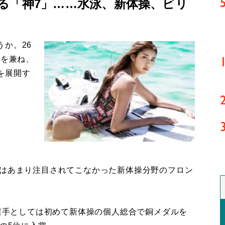
る「神7」……水泳、新体操、ビリ
か。26
姿を兼ね、
を展開す
はあまり注目されてこなかった新体操分野のフロン
選手としては初めて新体操の個人総合で銅メダルを