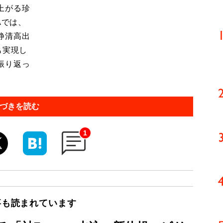
上がる珍
Aでは、
静清高出
も実現し
振り返っ
づきを読む
1
事も読まれています