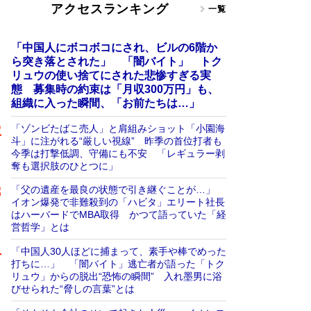
アクセスランキング
一覧
「中国人にボコボコにされ、ビルの6階か
ら突き落とされた」 「闇バイト」 トク
リュウの使い捨てにされた悲惨すぎる実
態 募集時の約束は「月収300万円」も、
組織に入った瞬間、「お前たちは…」
「ゾンビたばこ売人」と肩組みショット「小園海
斗」に注がれる“厳しい視線” 昨季の首位打者も
今季は打撃低調、守備にも不安 「レギュラー剥
奪も選択肢のひとつに」
「父の遺産を最良の状態で引き継ぐことが…」
イオン爆発で非難殺到の「ハビタ」エリート社長
はハーバードでMBA取得 かつて語っていた「経
営哲学」とは
「中国人30人ほどに捕まって、素手や棒でめった
打ちに…」 「闇バイト」逃亡者が語った「トク
リュウ」からの脱出“恐怖の瞬間” 入れ墨男に浴
びせられた“脅しの言葉”とは