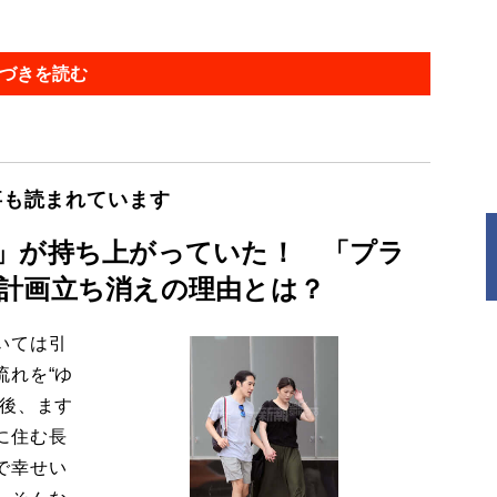
づきを読む
事も読まれています
」が持ち上がっていた！ 「プラ
計画立ち消えの理由とは？
いては引
流れを“ゆ
今後、ます
に住む長
で幸せい