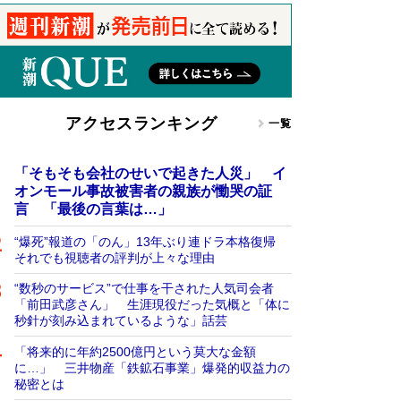
アクセスランキング
一覧
「そもそも会社のせいで起きた人災」 イ
オンモール事故被害者の親族が慟哭の証
言 「最後の言葉は…」
“爆死”報道の「のん」13年ぶり連ドラ本格復帰
それでも視聴者の評判が上々な理由
“数秒のサービス”で仕事を干された人気司会者
「前田武彦さん」 生涯現役だった気概と「体に
秒針が刻み込まれているような」話芸
「将来的に年約2500億円という莫大な金額
に…」 三井物産「鉄鉱石事業」爆発的収益力の
秘密とは