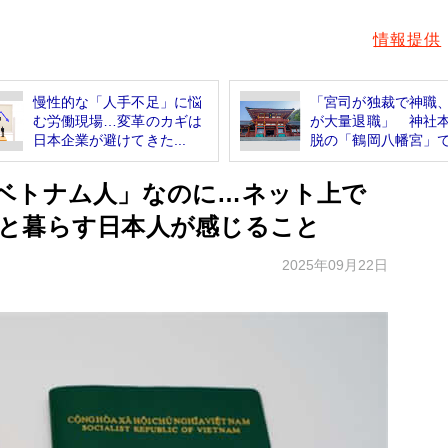
情報提供
慢性的な「人手不足」に悩
「宮司が独裁で神職
む労働現場…変革のカギは
が大量退職」 神社
日本企業が避けてきた...
脱の「鶴岡八幡宮」で.
ベトナム人」なのに…ネット上で
と暮らす日本人が感じること
2025年09月22日