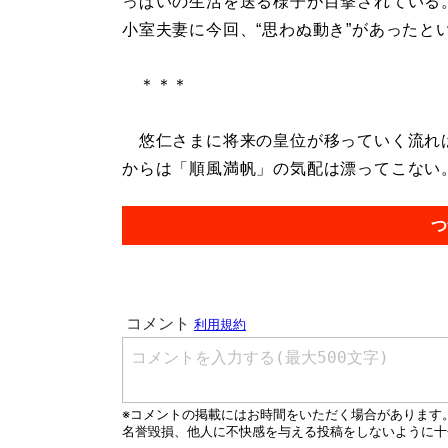
っぱいの生活を送る様子が目撃されている
小室夫妻に今回、“思わぬ動き”があったと
＊＊＊
悠仁さまに将来の皇位が移っていく流れは
からは「順風満帆」の気配は漂ってこない。.
つ