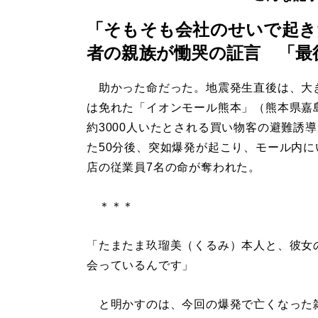
「そもそも会社のせいで起き
者の親族が慟哭の証言 「最
助かった命だった。地震発生直後は、大
は免れた「イオンモール熊本」（熊本県嘉
約3000人いたとされる買い物客の避難誘
た50分後、突如爆発が起こり、モール内に
店の従業員7名の命が奪われた。
＊＊＊
「たまたま玖瑠美（くるみ）本人と、彼女
会っているんです」
と明かすのは、今回の爆発で亡くなった雑