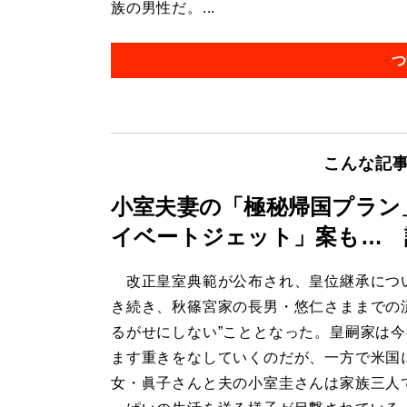
族の男性だ。...
つ
こんな記
小室夫妻の「極秘帰国プラン
イベートジェット」案も… 
改正皇室典範が公布され、皇位継承につ
き続き、秋篠宮家の長男・悠仁さままでの
るがせにしない”こととなった。皇嗣家は
ます重きをなしていくのだが、一方で米国
女・眞子さんと夫の小室圭さんは家族三人