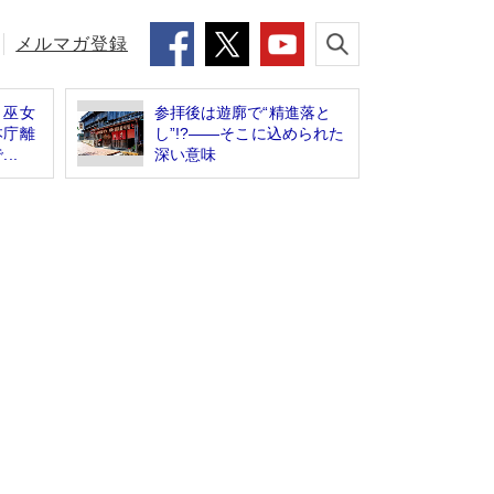
メルマガ登録
、巫女
参拝後は遊廓で“精進落と
本庁離
し”!?――そこに込められた
..
深い意味