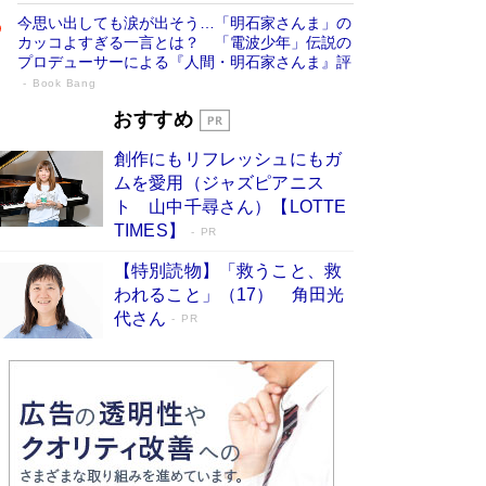
今思い出しても涙が出そう…「明石家さんま」の
カッコよすぎる一言とは？ 「電波少年」伝説の
プロデューサーによる『人間・明石家さんま』評
Book Bang
「宇宙兄弟」最終46巻がベストセラー1
おすすめ
位 宇宙開発への関心を押し上げた18年の
創作にもリフレッシュにもガ
物語に幕 特装版には「宇宙で描かれたマ
ムを愛用（ジャズピアニス
ンガ」も収録
Book Bang
ト 山中千尋さん）【LOTTE
美輪明宏 晩年の回答を集めた『ほほえんで生き
TIMES】
PR
るための人生相談』がランクイン［エンターテイ
メントベストセラー］
Book Bang
【特別読物】「救うこと、救
われること」（17） 角田光
「『火垂るの墓』は、大嘘である」原作者が抱き
代さん
続けた“自責の念”とは…「自己憐憫は描きたくな
PR
い」監督が徹底的にこだわったこと（後編） #
戦争の記憶
Book Bang
東野圭吾、伊坂幸太郎の人気シリーズ最新作どち
らも文庫化 映画化された直木賞受賞作もランク
イン［文庫ベストセラー］
Book Bang
皇室はなぜ世界から尊敬されているのか？ 「天