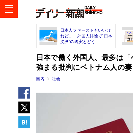
日本人ファーストもいいけ
れど… 外国人排除で“日本
沈没”の現実とどう...
日本で働く外国人、最多は「
強まる批判にベトナム人の妻
国内
社会