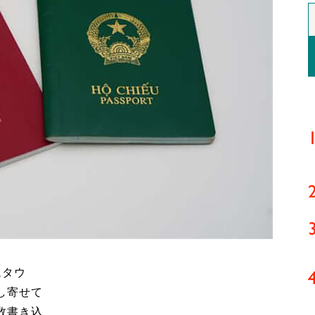
ムタウ
し寄せて
数書き込