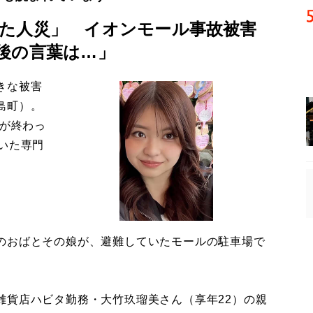
た人災」 イオンモール事故被害
後の言葉は…」
きな被害
島町）。
導が終わっ
いた専門
のおばとその娘が、避難していたモールの駐車場で
貨店ハビタ勤務・大竹玖瑠美さん（享年22）の親