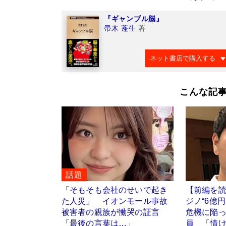
『ギャンブル脳』
帚木 蓬生
著
ネット書店で購入する
こんな記
話題
「そもそも会社のせいで起き
【前編を
た人災」 イオンモール事故
ジノ“6億
被害者の親族が慟哭の証言
危機に陥
「最後の言葉は…」
員 「情け