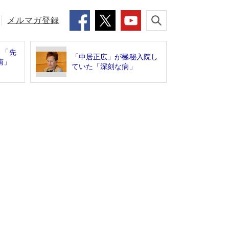
メルマガ登録
」「先
「中居正広」が極秘入院し
指南」
ていた「深刻な病」