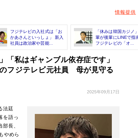
情報提供
フジテレビの入社式は「お
「休みは韓国カジノ
かあさんといっしょ」 新入
輩が後輩にLINEで
社員は政治家や芸能...
フジテレビの「オ...
」「私はギャンブル依存症です」
のフジテレビ元社員 母が見守る
2025年09月17日
る法廷
落を語っ
当部長、
もやめら