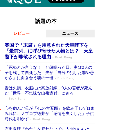
話題の本
レビュー
ニュース
英国で「末席」を用意された天皇陛下を
「最前列」に呼び寄せた人物とは？ 天皇
陛下が尊敬される理由
Book Bang
「死ぬとか言うな！」と怒鳴った日、妻は2人の
子を残して自死した…夫が「自分の犯した罪や愚
かさ」に向き合う魂の一冊
Book Bang
舌は欠損、衣服には高放射線…9人の若者が死ん
だ「世界一不気味な山岳遭難」に迫る
Book Bang
心を病んだ母が「4Lの大五郎」を飲み干しゲロま
みれに…ノブコブ徳井が「感情を失くした」子供
時代を明かす
Book Bang
石田夏穂『わたしを庇わないで』人間のいいとこ