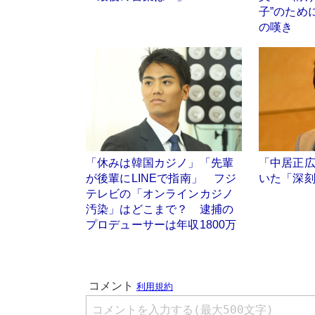
子”のため
の嘆き
「休みは韓国カジノ」「先輩
「中居正
が後輩にLINEで指南」 フジ
いた「深
テレビの「オンラインカジノ
汚染」はどこまで？ 逮捕の
プロデューサーは年収1800万