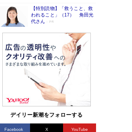
【特別読物】「救うこと、救
われること」（17） 角田光
代さん
PR
デイリー新潮をフォローする
Facebook
X
YouTube