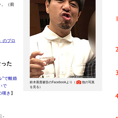
ー。（前
」のプロ
なった
ル”で離婚
鈴木善貴被告のFacebookより（
他の写真
いで
を見る
）
の嘆き
】
た。