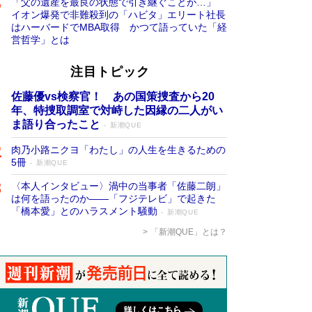
「父の遺産を最良の状態で引き継ぐことが…」
イオン爆発で非難殺到の「ハビタ」エリート社長
はハーバードでMBA取得 かつて語っていた「経
営哲学」とは
注目トピック
佐藤優vs検察官！ あの国策捜査から20
年、特捜取調室で対峙した因縁の二人がい
ま語り合ったこと
新潮QUE
肉乃小路ニクヨ「わたし」の人生を生きるための
5冊
新潮QUE
〈本人インタビュー〉渦中の当事者「佐藤二朗」
は何を語ったのか――「フジテレビ」で起きた
「橋本愛」とのハラスメント騒動
新潮QUE
「新潮QUE」とは？