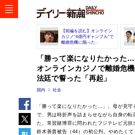
【前編を読む】オンライン
カジノ“6億円ギャンブル”で
離婚危機に陥った...
「勝って楽になりたかった…
オンラインカジノで離婚危機
法廷で誓った「再起」
国内
社会
「勝って楽になりたかった…」。母が見守
で、男は時折声を詰まらせながら自身の転
た。常習賭博罪に問われたフジテレビ元担
鈴木善貴被告（44）の初公判。やめたくて