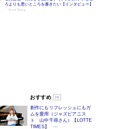
ろよりも悪いところを書きたい【インタビュー】
Book Bang
73歳でも働くしかない 「老後レス時代」
に交通誘導員の独白が話題
Book Bang
「なんで？ そんな馬鹿な……」90歳になった作
家・阿刀田高さんが、ひとり暮らしの生活を明か
す
Book Bang
追悼・東野圭吾さん 週間ベストセラーランキン
グに『容疑者Xの献身』『白夜行』など代表作が
並ぶ［文庫ベストセラー］
Book Bang
和田秀樹の70代、80代向け新書がベスト3を独
占 上半期1位にも選出［新書ベストセラー］
Book Bang
「『火垂るの墓』は、大嘘である」原作者が抱き
おすすめ
続けた“自責の念”とは…「自己憐憫は描きたくな
い」監督が徹底的にこだわったこと（後編） #
創作にもリフレッシュにもガ
戦争の記憶
Book Bang
ムを愛用（ジャズピアニス
ト 山中千尋さん）【LOTTE
TIMES】
PR