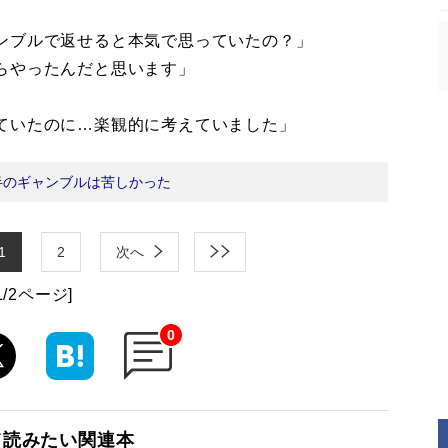
ンブルで返せると本気で思っていたの？」
らやったんだと思います」
」
ていたのに…楽観的に考えていました」
半のギャンブルは苦しかった
1
2
次へ
1/2ページ]
0
て読みたい関連本