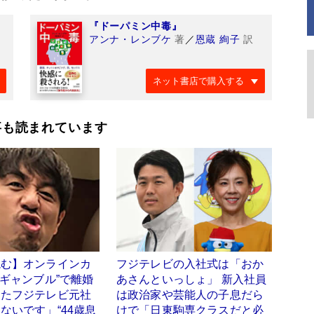
『ドーパミン中毒』
アンナ・レンブケ
著
／
恩蔵 絢子
訳
ネット書店で購入する
事も読まれています
読む】オンラインカ
フジテレビの入社式は「おか
円ギャンブル”で離婚
あさんといっしょ」 新入社員
ったフジテレビ元社
は政治家や芸能人の子息だら
ないです」“44歳息
けで「日東駒専クラスだと必