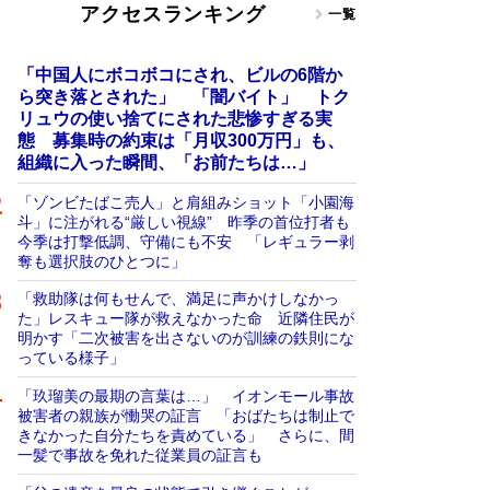
アクセスランキング
一覧
「中国人にボコボコにされ、ビルの6階か
ら突き落とされた」 「闇バイト」 トク
リュウの使い捨てにされた悲惨すぎる実
態 募集時の約束は「月収300万円」も、
組織に入った瞬間、「お前たちは…」
「ゾンビたばこ売人」と肩組みショット「小園海
斗」に注がれる“厳しい視線” 昨季の首位打者も
今季は打撃低調、守備にも不安 「レギュラー剥
奪も選択肢のひとつに」
「救助隊は何もせんで、満足に声かけしなかっ
た」レスキュー隊が救えなかった命 近隣住民が
明かす「二次被害を出さないのが訓練の鉄則にな
っている様子」
「玖瑠美の最期の言葉は…」 イオンモール事故
被害者の親族が慟哭の証言 「おばたちは制止で
きなかった自分たちを責めている」 さらに、間
一髪で事故を免れた従業員の証言も