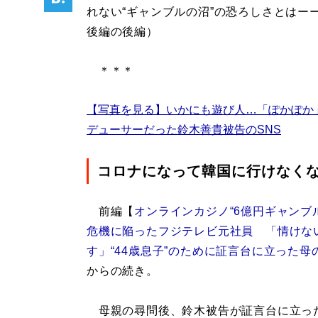
れない“ギャンブルの沼”の恐ろしさとはー
後編の後編）
＊＊＊
【写真を見る】いかにも遊び人…「ぽかぽか
デューサーだった鈴木善貴被告のSNS
コロナになって韓国に行けなく
前編【
オンラインカジノ“6億円ギャンブ
危機に陥ったフジテレビ元社員 「情けな
す」“44歳息子”のために証言台に立った母
からの続き。
母親の尋問後、鈴木被告が証言台に立っ