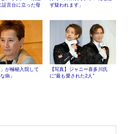
に証言台に立った母
ず疑われます」
広」が極秘入院して
【写真】ジャニー喜多川氏
刻な病」
に“最も愛された2人”