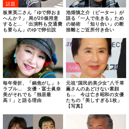
話題
板東英二さん「ゆで卵おま
池畑慎之介（ピーター）が
へんか？」 局が20個用意
語る「一人で生きる」ため
すると… 「出演料も交通費
の秘術 「知り合い」の断
も要らん」のゆで卵伝説
捨離とご近所付き合い
毎年骨折、「鍋焦がし」ト
元祖“国民的美少女”八千草
ラブル… 女優・冨士眞奈
薫さんのあどけない素顔
美がそれでも「独居最
も… 今は亡き昭和の女優
高！」と語る理由
たちの「美しすぎる1枚」
【写真】