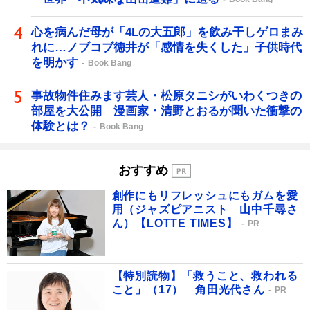
心を病んだ母が「4Lの大五郎」を飲み干しゲロまみ
れに…ノブコブ徳井が「感情を失くした」子供時代
を明かす
Book Bang
事故物件住みます芸人・松原タニシがいわくつきの
部屋を大公開 漫画家・清野とおるが聞いた衝撃の
体験とは？
Book Bang
おすすめ
創作にもリフレッシュにもガムを愛
用（ジャズピアニスト 山中千尋さ
ん）【LOTTE TIMES】
PR
【特別読物】「救うこと、救われる
こと」（17） 角田光代さん
PR