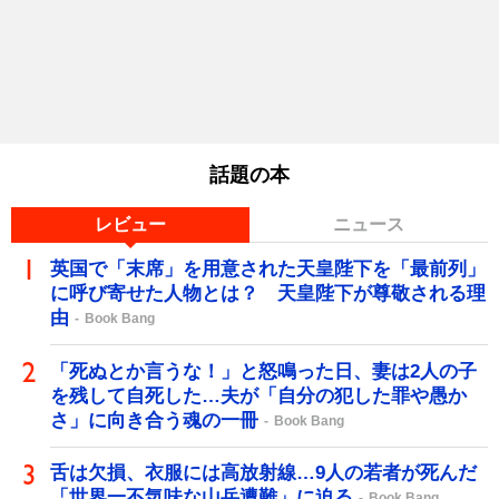
話題の本
レビュー
ニュース
英国で「末席」を用意された天皇陛下を「最前列」
に呼び寄せた人物とは？ 天皇陛下が尊敬される理
由
Book Bang
「死ぬとか言うな！」と怒鳴った日、妻は2人の子
を残して自死した…夫が「自分の犯した罪や愚か
さ」に向き合う魂の一冊
Book Bang
舌は欠損、衣服には高放射線…9人の若者が死んだ
「世界一不気味な山岳遭難」に迫る
Book Bang