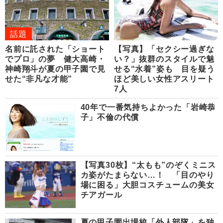
話題
名前に託された「ショート
【写真】「セクシー過ぎな
でプロ」の夢 健大高崎・
い？」抜群のスタイルで魅
神崎翔斗が夏の甲子園で見
せる“水着”姿も 目を疑う
せた“非凡な才能”
ほど美しい女性アスリート
7人
40年で一番気持ちよかった「岩崎恭
子」不倫の代償
【写真30枚】“太もも”のぞくミニス
カ姿がたまらない…！ 「目のやり
場に困る」大胆コスチュームの美女
チアガール
夏の甲子園出場校「外人部隊」を独