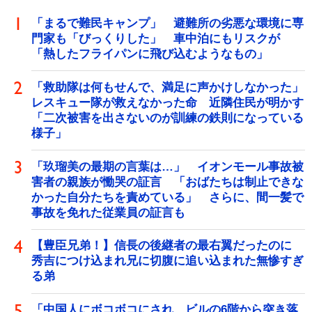
「まるで難民キャンプ」 避難所の劣悪な環境に専
門家も「びっくりした」 車中泊にもリスクが
「熱したフライパンに飛び込むようなもの」
「救助隊は何もせんで、満足に声かけしなかった」
レスキュー隊が救えなかった命 近隣住民が明かす
「二次被害を出さないのが訓練の鉄則になっている
様子」
「玖瑠美の最期の言葉は…」 イオンモール事故被
害者の親族が慟哭の証言 「おばたちは制止できな
かった自分たちを責めている」 さらに、間一髪で
事故を免れた従業員の証言も
【豊臣兄弟！】信長の後継者の最右翼だったのに
秀吉につけ込まれ兄に切腹に追い込まれた無惨すぎ
る弟
「中国人にボコボコにされ、ビルの6階から突き落