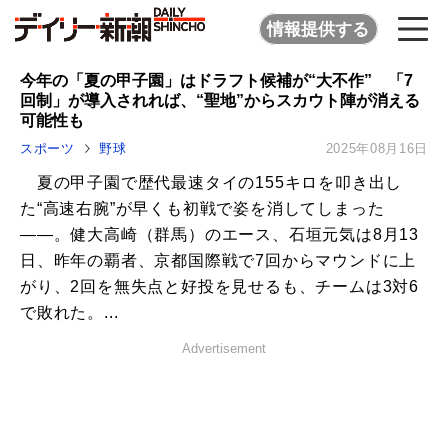
情報提供する
今年の「夏の甲子園」はドラフト候補が“大不作” 「7
回制」が導入されれば、“聖地”からスカウト陣が消える
可能性も
スポーツ
野球
2025年08月16日
夏の甲子園で歴代最速タイの155キロを叩き出し
た“高速右腕”が早くも初戦で姿を消してしまった
――。健大高崎（群馬）のエース、石垣元気は8月13
日、昨年の覇者、京都国際戦で7回からマウンドに上
がり、2回を無失点と好投を見せるも、チームは3対6
で敗れた。...
Advertisement