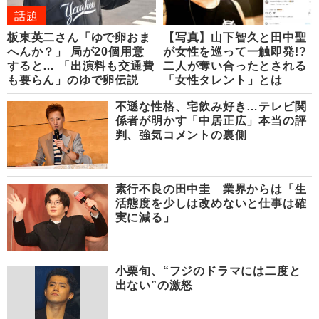
話題
板東英二さん「ゆで卵おま
【写真】山下智久と田中聖
へんか？」 局が20個用意
が女性を巡って一触即発!?
すると… 「出演料も交通費
二人が奪い合ったとされる
も要らん」のゆで卵伝説
「女性タレント」とは
不遜な性格、宅飲み好き…テレビ関
係者が明かす「中居正広」本当の評
判、強気コメントの裏側
素行不良の田中圭 業界からは「生
活態度を少しは改めないと仕事は確
実に減る」
小栗旬、“フジのドラマには二度と
出ない”の激怒