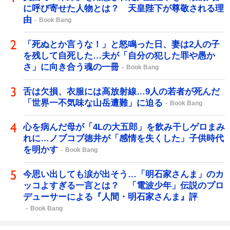
に呼び寄せた人物とは？ 天皇陛下が尊敬される理
由
Book Bang
「死ぬとか言うな！」と怒鳴った日、妻は2人の子
を残して自死した…夫が「自分の犯した罪や愚か
さ」に向き合う魂の一冊
Book Bang
舌は欠損、衣服には高放射線…9人の若者が死んだ
「世界一不気味な山岳遭難」に迫る
Book Bang
心を病んだ母が「4Lの大五郎」を飲み干しゲロまみ
れに…ノブコブ徳井が「感情を失くした」子供時代
を明かす
Book Bang
今思い出しても涙が出そう…「明石家さんま」のカ
ッコよすぎる一言とは？ 「電波少年」伝説のプロ
デューサーによる『人間・明石家さんま』評
Book Bang