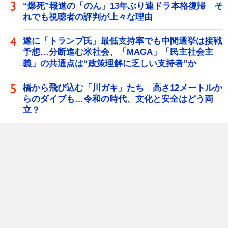
“爆死”報道の「のん」13年ぶり連ドラ本格復帰 そ
れでも視聴者の評判が上々な理由
遂に「トランプ氏」最低支持率でも中間選挙は接戦
予想…分断進む米社会、「MAGA」「民主社会主
義」の共通点は“政策理解に乏しい支持者”か
橋から飛び込む「川ガキ」たち 高さ12メートルか
らのダイブも…令和の時代、文化と安全はどう両
立？