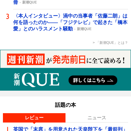
冊
新潮QUE
〈本人インタビュー〉渦中の当事者「佐藤二朗」は
何を語ったのか――「フジテレビ」で起きた「橋本
愛」とのハラスメント騒動
新潮QUE
「新潮QUE」とは？
話題の本
レビュー
ニュース
英国で「末席」を用意された天皇陛下を「最前列」