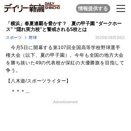
情報提供する
「横浜」春夏連覇を脅かす？ 夏の甲子園 “ダークホー
ス” “隠れ実力校”と警戒される5校とは
スポーツ
野球
2025年08月04日
今月5日に開幕する第107回全国高等学校野球選手
権大会（以下、夏の甲子園）。今年も全国の地方大会
を勝ち抜いた49の代表校が深紅の大優勝旗を目指して
争う。
【八木遊/スポーツライター】
＊＊＊...
Advertisement