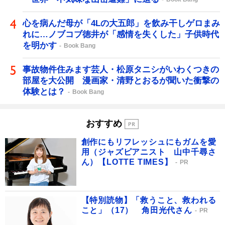
心を病んだ母が「4Lの大五郎」を飲み干しゲロまみ
れに…ノブコブ徳井が「感情を失くした」子供時代
を明かす
Book Bang
事故物件住みます芸人・松原タニシがいわくつきの
部屋を大公開 漫画家・清野とおるが聞いた衝撃の
体験とは？
Book Bang
おすすめ
創作にもリフレッシュにもガムを愛
用（ジャズピアニスト 山中千尋さ
ん）【LOTTE TIMES】
PR
【特別読物】「救うこと、救われる
こと」（17） 角田光代さん
PR