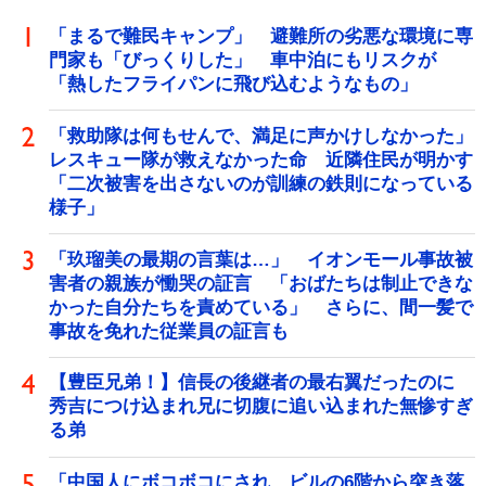
「まるで難民キャンプ」 避難所の劣悪な環境に専
門家も「びっくりした」 車中泊にもリスクが
「熱したフライパンに飛び込むようなもの」
「救助隊は何もせんで、満足に声かけしなかった」
レスキュー隊が救えなかった命 近隣住民が明かす
「二次被害を出さないのが訓練の鉄則になっている
様子」
「玖瑠美の最期の言葉は…」 イオンモール事故被
害者の親族が慟哭の証言 「おばたちは制止できな
かった自分たちを責めている」 さらに、間一髪で
事故を免れた従業員の証言も
【豊臣兄弟！】信長の後継者の最右翼だったのに
秀吉につけ込まれ兄に切腹に追い込まれた無惨すぎ
る弟
「中国人にボコボコにされ、ビルの6階から突き落