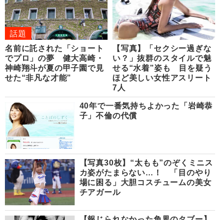
話題
名前に託された「ショート
【写真】「セクシー過ぎな
でプロ」の夢 健大高崎・
い？」抜群のスタイルで魅
神崎翔斗が夏の甲子園で見
せる“水着”姿も 目を疑う
せた“非凡な才能”
ほど美しい女性アスリート
7人
40年で一番気持ちよかった「岩崎恭
子」不倫の代償
【写真30枚】“太もも”のぞくミニス
カ姿がたまらない…！ 「目のやり
場に困る」大胆コスチュームの美女
チアガール
【報じられなかった角界のタブー】