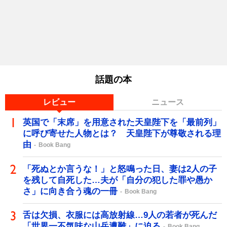
話題の本
レビュー
ニュース
英国で「末席」を用意された天皇陛下を「最前列」
に呼び寄せた人物とは？ 天皇陛下が尊敬される理
由
Book Bang
「死ぬとか言うな！」と怒鳴った日、妻は2人の子
を残して自死した…夫が「自分の犯した罪や愚か
さ」に向き合う魂の一冊
Book Bang
舌は欠損、衣服には高放射線…9人の若者が死んだ
「世界一不気味な山岳遭難」に迫る
Book Bang