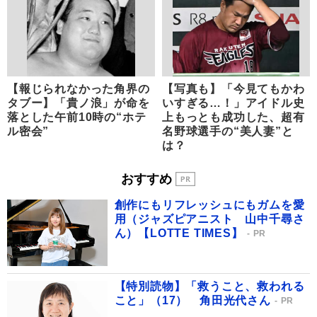
【報じられなかった角界の
【写真も】「今見てもかわ
タブー】「貴ノ浪」が命を
いすぎる…！」アイドル史
落とした午前10時の“ホテ
上もっとも成功した、超有
ル密会”
名野球選手の“美人妻”と
は？
おすすめ
創作にもリフレッシュにもガムを愛
用（ジャズピアニスト 山中千尋さ
ん）【LOTTE TIMES】
PR
【特別読物】「救うこと、救われる
こと」（17） 角田光代さん
PR