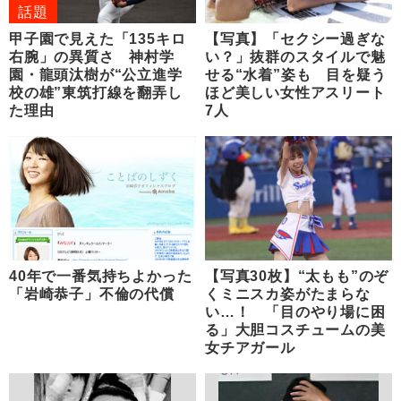
話題
甲子園で見えた「135キロ
【写真】「セクシー過ぎな
右腕」の異質さ 神村学
い？」抜群のスタイルで魅
園・龍頭汰樹が“公立進学
せる“水着”姿も 目を疑う
校の雄”東筑打線を翻弄し
ほど美しい女性アスリート
た理由
7人
40年で一番気持ちよかった
【写真30枚】“太もも”のぞ
「岩崎恭子」不倫の代償
くミニスカ姿がたまらな
い…！ 「目のやり場に困
る」大胆コスチュームの美
女チアガール