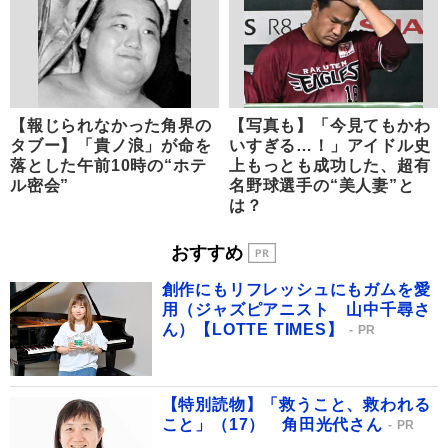
【報じられなかった角界の
【写真も】「今見てもかわ
タブー】「貴ノ浪」が命を
いすぎる…！」アイドル史
落とした午前10時の“ホテ
上もっとも成功した、超有
ル密会”
名野球選手の“美人妻”と
は？
おすすめ
創作にもリフレッシュにもガムを愛
用（ジャズピアニスト 山中千尋さ
ん）【LOTTE TIMES】
PR
【特別読物】「救うこと、救われる
こと」（17） 角田光代さん
PR