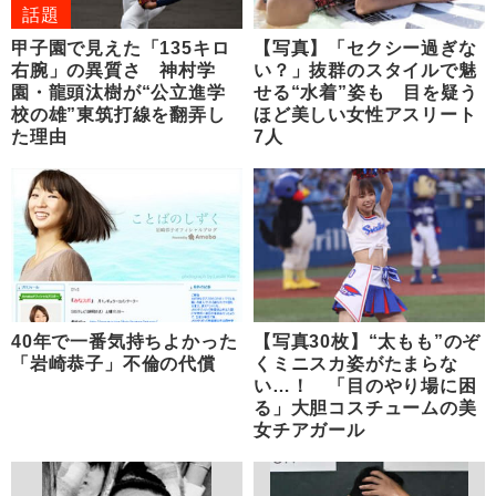
話題
甲子園で見えた「135キロ
【写真】「セクシー過ぎな
右腕」の異質さ 神村学
い？」抜群のスタイルで魅
園・龍頭汰樹が“公立進学
せる“水着”姿も 目を疑う
校の雄”東筑打線を翻弄し
ほど美しい女性アスリート
た理由
7人
40年で一番気持ちよかった
【写真30枚】“太もも”のぞ
「岩崎恭子」不倫の代償
くミニスカ姿がたまらな
い…！ 「目のやり場に困
る」大胆コスチュームの美
女チアガール