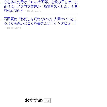
心を病んだ母が「4Lの大五郎」を飲み干しゲロま
みれに…ノブコブ徳井が「感情を失くした」子供
時代を明かす
Book Bang
石田夏穂『わたしを庇わないで』人間のいいとこ
ろよりも悪いところを書きたい【インタビュー】
Book Bang
「叱って伸びるやつは、褒めたらもっと伸
びる」俳優・高嶋政伸が家族に教わっ
た“人を育てるコツ”…芸への考え方を明か
す
Book Bang
「『火垂るの墓』は、大嘘である」原作者が抱き
続けた“自責の念”とは…「自己憐憫は描きたくな
い」監督が徹底的にこだわったこと（後編） #
戦争の記憶
Book Bang
美輪明宏 晩年の回答を集めた『ほほえんで生き
るための人生相談』がランクイン［エンターテイ
メントベストセラー］
Book Bang
「宇宙兄弟」最終46巻がベストセラー1位 宇宙
おすすめ
開発への関心を押し上げた18年の物語に幕 特装
版には「宇宙で描かれたマンガ」も収録