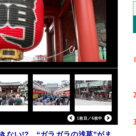
1枚目／6枚中
きない!? “ガラガラの浅草”がま