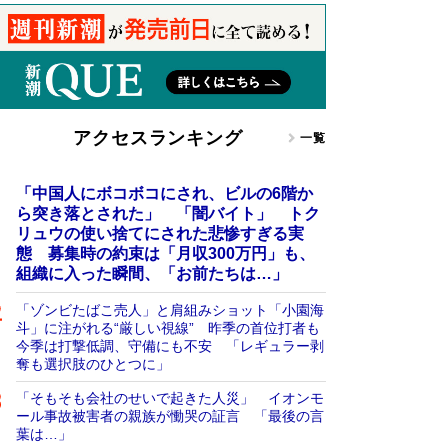
アクセスランキング
一覧
「中国人にボコボコにされ、ビルの6階か
ら突き落とされた」 「闇バイト」 トク
リュウの使い捨てにされた悲惨すぎる実
態 募集時の約束は「月収300万円」も、
組織に入った瞬間、「お前たちは…」
「ゾンビたばこ売人」と肩組みショット「小園海
斗」に注がれる“厳しい視線” 昨季の首位打者も
今季は打撃低調、守備にも不安 「レギュラー剥
奪も選択肢のひとつに」
「そもそも会社のせいで起きた人災」 イオンモ
ール事故被害者の親族が慟哭の証言 「最後の言
葉は…」