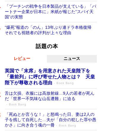
「プーチンの戦争を日本製品が支えている」「パ
ートナー企業が日本に」米紙が報じた“スパイ天
国”の実態
“爆死”報道の「のん」13年ぶり連ドラ本格復帰
それでも視聴者の評判が上々な理由
話題の本
レビュー
ニュース
英国で「末席」を用意された天皇陛下を
「最前列」に呼び寄せた人物とは？ 天皇
陛下が尊敬される理由
Book Bang
舌は欠損、衣服には高放射線…9人の若者が死ん
だ「世界一不気味な山岳遭難」に迫る
Book Bang
「死ぬとか言うな！」と怒鳴った日、妻は2人の
子を残して自死した…夫が「自分の犯した罪や愚
かさ」に向き合う魂の一冊
Book Bang