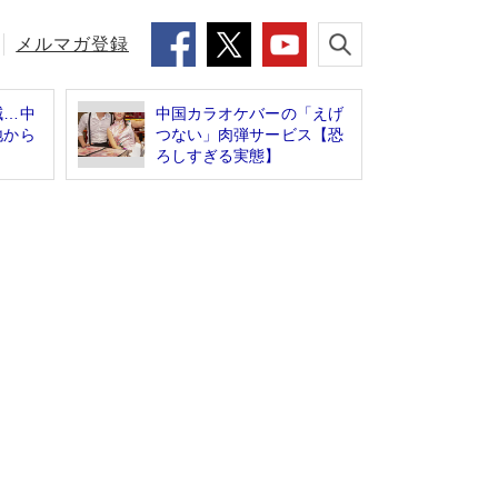
メルマガ登録
減…中
中国カラオケバーの「えげ
地から
つない」肉弾サービス【恐
ろしすぎる実態】