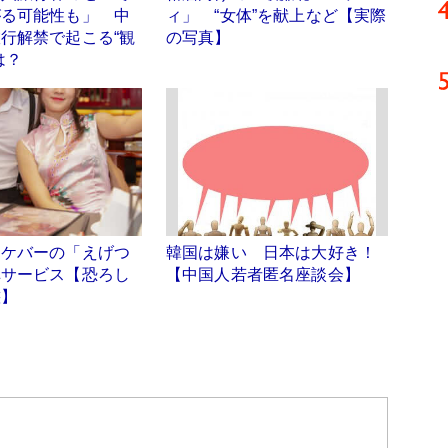
がる可能性も」 中
ィ」 “女体”を献上など【実際
行解禁で起こる“観
の写真】
は？
オケバーの「えげつ
韓国は嫌い 日本は大好き！
弾サービス【恐ろし
【中国人若者匿名座談会】
態】