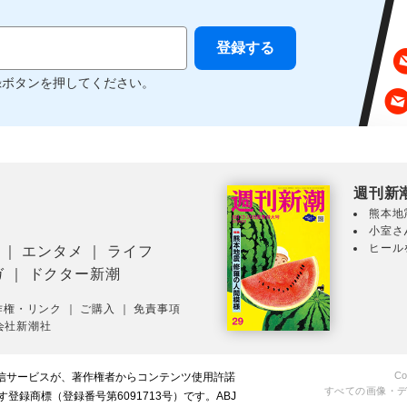
録ボタンを押してください。
週刊新
熊本地
小室さ
ヒール
｜
エンタメ
｜
ライフ
ガ
｜
ドクター新潮
作権・リンク
｜
ご購入
｜
免責事項
会社新潮社
Co
配信サービスが、著作権者からコンテンツ使用許諾
すべての画像・
録商標（登録番号第6091713号）です。ABJ