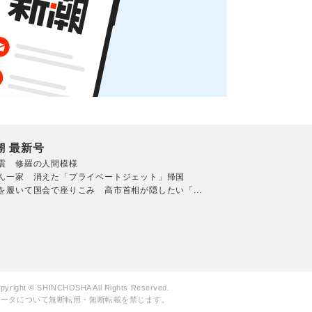
潮 最新号
震 修羅の人間模様
ん一家 消えた「プライベートジェット」帰国
を履いて国会で座りこみ 高市首相が隠したい「...
pyright © SHINCHOSHA All Rights Reserved.
データについて無断転用・無断転載を禁じます。