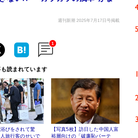
週刊新潮 2025年7月17日号掲載
1
事も読まれています
水浴びをされて驚
【写真5枚】訪日した中国人富
国人旅行客のせいで
裕層向けの「破廉恥パーテ