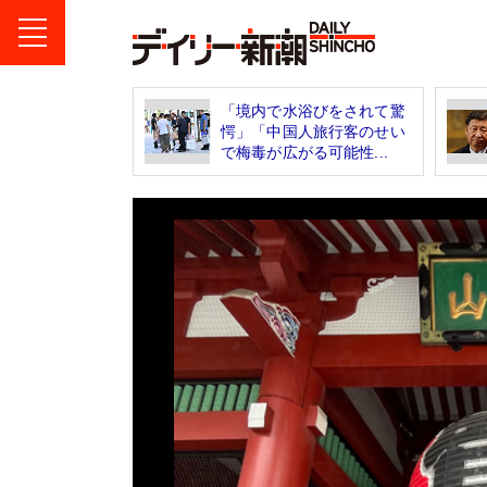
「境内で水浴びをされて驚
愕」「中国人旅行客のせい
で梅毒が広がる可能性...