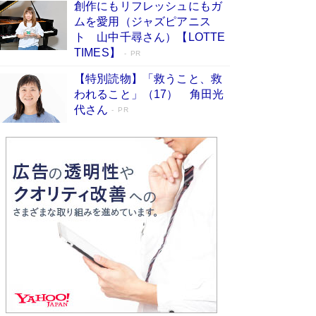
創作にもリフレッシュにもガ
Book Bang
ムを愛用（ジャズピアニス
「不意に涙が出そうに…」高嶋政伸が明かし
ト 山中千尋さん）【LOTTE
た“13歳の娘を暴行する役”への葛藤 インティマ
TIMES】
PR
シーコーディネーターに支えられたNHK『大奥』
の裏側
Book Bang
【特別読物】「救うこと、救
われること」（17） 角田光
代さん
PR