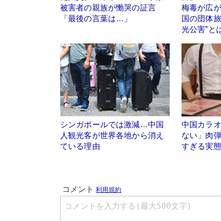
被害者の親族が慟哭の証言
梅毒が広
「最後の言葉は…」
国の団体旅
光公害”と
シンガポールでは激減…中国
中国カラ
人観光客が世界各地から消え
ない」肉
ている理由
すぎる実