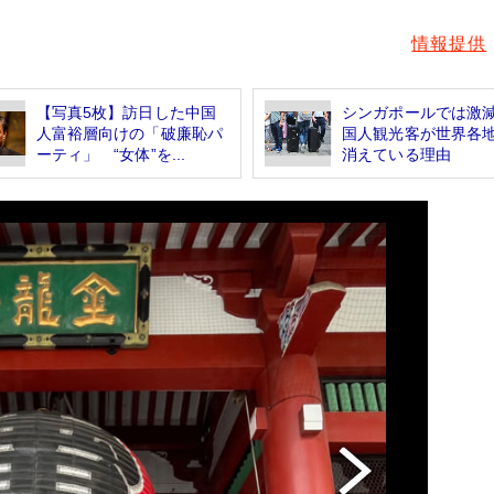
情報提供
【写真5枚】訪日した中国
シンガポールでは激
人富裕層向けの「破廉恥パ
国人観光客が世界各
ーティ」 “女体”を...
消えている理由