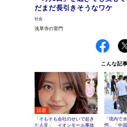
だまだ長引きそうなワケ
社会
浅草寺の雷門
こんな記
話題
「そもそも会社のせいで起き
「境内で
た人災」 イオンモール事故
愕」「中