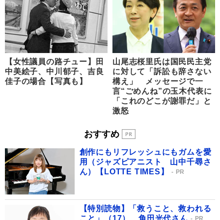
【女性議員の路チュー】田
山尾志桜里氏は国民民主党
中美絵子、中川郁子、吉良
に対して「訴訟も辞さない
佳子の場合【写真も】
構え」 メッセージで一
言“ごめんね”の玉木代表に
「これのどこが謝罪だ」と
激怒
おすすめ
創作にもリフレッシュにもガムを愛
用（ジャズピアニスト 山中千尋さ
ん）【LOTTE TIMES】
PR
【特別読物】「救うこと、救われる
こと」（17） 角田光代さん
PR