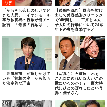
話題
「そもそも会社のせいで起
【後編を読む】国会を抜け
きた人災」 イオンモール
出して美容整形クリニック
事故被害者の親族が慟哭の
で3時間も… 三原じゅん
証言 「最後の言葉は…」
子大臣の行動について24歳
年下の夫を直撃すると
「高市早苗」が座りかけて
【写真も】石破氏「わぁ、
いた「首相の座」から落ち
こんなにきれいな人がこの
た決定的な理由
世にいるのか！」 慶大時
代にひとめぼれしたという
妻・佳子さん