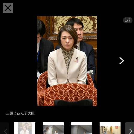
1/7
三原じゅん子大臣