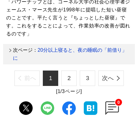
「パワーナップとは、コーネル大学の社会心理学者ジ
ェームス・マース先生が1998年に提唱した短い昼寝
のことです。平たく言うと『ちょっとした昼寝』で
す。これをすることによって、作業効率の改善が図れ
るのです」
次ページ：
20分以上寝ると、夜の睡眠の「前借り」
に
前へ
1
2
3
次へ
[1/3ページ]
0