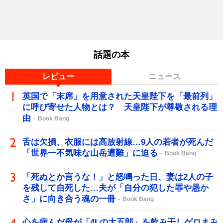
話題の本
レビュー
ニュース
英国で「末席」を用意された天皇陛下を「最前列」
に呼び寄せた人物とは？ 天皇陛下が尊敬される理
由
Book Bang
舌は欠損、衣服には高放射線…9人の若者が死んだ
「世界一不気味な山岳遭難」に迫る
Book Bang
「死ぬとか言うな！」と怒鳴った日、妻は2人の子
を残して自死した…夫が「自分の犯した罪や愚か
さ」に向き合う魂の一冊
Book Bang
心を病んだ母が「4Lの大五郎」を飲み干しゲロまみ