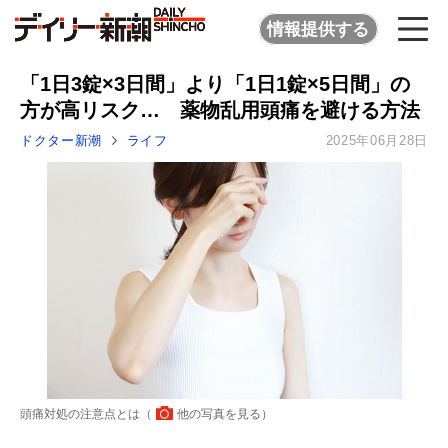
情報提供する
「1日3錠×3日間」より「1日1錠×5日間」の
方が高リスク… 薬物乱用頭痛を避ける方法
ドクター新潮
ライフ
2025年06月28日
頭痛対処の注意点とは（
他の写真を見る
）