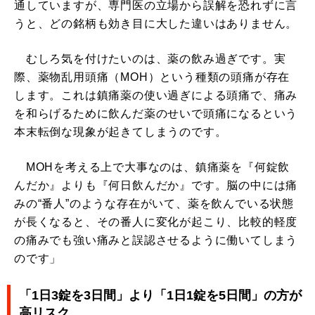
通していますが、専門医の立場から誤解を恐れずに言
うと、どの銘柄も効き目に大した違いはありません。
むしろ気を付けたいのは、薬の飲み過ぎです。実
際、薬物乱用頭痛（MOH）という種類の頭痛が存在
します。これは鎮痛薬の使い過ぎによる頭痛で、痛み
を和らげるために飲んだ薬のせいで頭痛になるという
本末転倒な現象が起きてしまうのです。
MOHを考える上で大事なのは、鎮痛薬を『何錠飲
んだか』よりも『何日飲んだか』です。脳の中には痛
みの“番人”のような存在がいて、薬を飲んでいる状態
が長くなると、その番人に変化が起こり、比較的軽度
の痛みでも強い痛みと誤認させるように働いてしまう
のです」
「1日3錠を3日間」より「1日1錠を5日間」の方が
高リスク