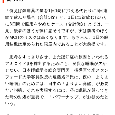
「例えば鎮痛薬の量を1日1錠に抑える代わりに5日連
続で飲んだ場合（合計5錠）と、1日に3錠飲む代わり
に3日間で服用をやめたケース（合計9錠）とでは、一
見、後者のほうが体に悪そうですが、実は前者のほう
がMOHのリスクは高くなります。もちろん、1日の服
用錠数は定められた限度内であることが大前提です」
思考をすっきりさせ、また認知症の原因といわれる
アミロイドβを排出するためにも、良質な睡眠が欠か
せない。日本睡眠学会総合専門医・指導医で米スタン
フォード大学客員教授の遠藤拓郎氏は、夜の「よりよ
い睡眠」のためには、日中の「よりよい覚醒」が必要
だと指摘。それを実現するには、昼に眠気が襲ってき
た時の対処が重要で、「パワーナップ」がお勧めだと
いう。