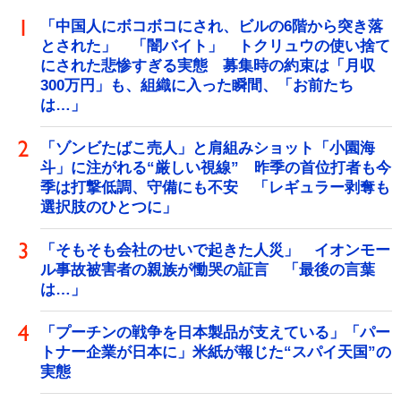
「中国人にボコボコにされ、ビルの6階から突き落
とされた」 「闇バイト」 トクリュウの使い捨て
にされた悲惨すぎる実態 募集時の約束は「月収
300万円」も、組織に入った瞬間、「お前たち
は…」
「ゾンビたばこ売人」と肩組みショット「小園海
斗」に注がれる“厳しい視線” 昨季の首位打者も今
季は打撃低調、守備にも不安 「レギュラー剥奪も
選択肢のひとつに」
「そもそも会社のせいで起きた人災」 イオンモー
ル事故被害者の親族が慟哭の証言 「最後の言葉
は…」
「プーチンの戦争を日本製品が支えている」「パー
トナー企業が日本に」米紙が報じた“スパイ天国”の
実態