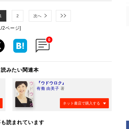
1
2
次へ
1/2ページ]
0
て読みたい関連本
『ウドウロク』
有働 由美子
著
ネット書店で購入する
事も読まれています