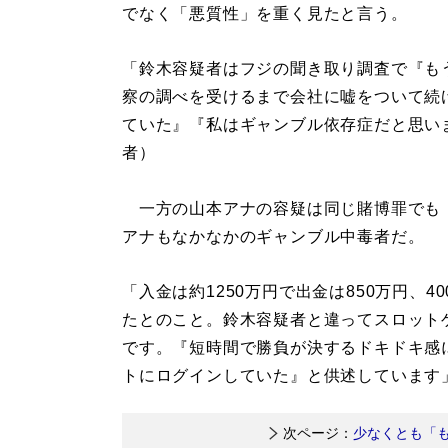
でなく「悪質性」を重く見たと言う。
「鈴木容疑者はフジの聞き取り調査で『も
察の調べを受けるまで会社に嘘をついて続
ていた』『私はギャンブル依存症だと思い
者）
一方の山本アナの容疑は同じ賭博罪でも
アナもなかなかのギャンブル中毒者だ。
「入金は約1250万円で出金は850万円、
たとのこと。鈴木容疑者と違ってスロット
です。『短時間で勝負が決するドキドキ感
トにログインしていた』と供述しています
次ページ：
少なくとも「