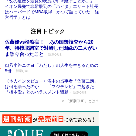
「父の遺産を最良の状態で引き継ぐことが…」
イオン爆発で非難殺到の「ハビタ」エリート社長
はハーバードでMBA取得 かつて語っていた「経
営哲学」とは
注目トピック
佐藤優vs検察官！ あの国策捜査から20
年、特捜取調室で対峙した因縁の二人がい
ま語り合ったこと
新潮QUE
肉乃小路ニクヨ「わたし」の人生を生きるための
5冊
新潮QUE
〈本人インタビュー〉渦中の当事者「佐藤二朗」
は何を語ったのか――「フジテレビ」で起きた
「橋本愛」とのハラスメント騒動
新潮QUE
「新潮QUE」とは？