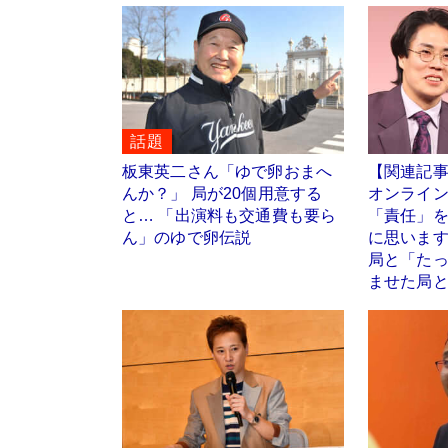
話題
板東英二さん「ゆで卵おまへ
【関連記事
んか？」 局が20個用意する
オンライン
と… 「出演料も交通費も要ら
「責任」を
ん」のゆで卵伝説
に思いま
局と「たっ
ませた局