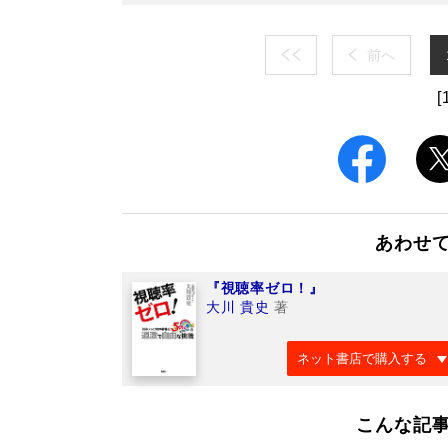
前へ
[
あわせ
『視聴率ゼロ！』
大川 貴史
著
ネット書店で購入する
こんな記