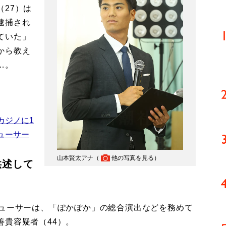
27）は
逮捕され
ていた」
から教え
…。
カジノに1
ューサー
山本賢太アナ（
他の写真を見る
）
供述して
ューサーは、「ぽかぽか」の総合演出などを務めて
善貴容疑者（44）。