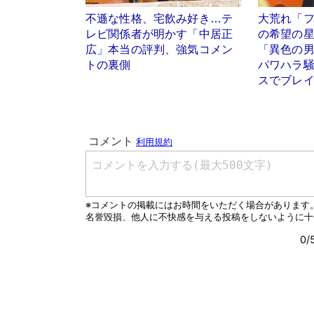
不遜な性格、宅飲み好き…テ
大荒れ「
レビ関係者が明かす「中居正
の希望の星
広」本当の評判、強気コメン
「異色の
トの裏側
パワハラ
スでブレ