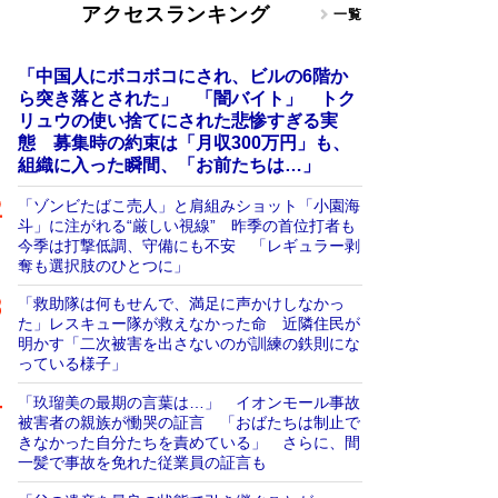
アクセスランキング
一覧
「中国人にボコボコにされ、ビルの6階か
ら突き落とされた」 「闇バイト」 トク
リュウの使い捨てにされた悲惨すぎる実
態 募集時の約束は「月収300万円」も、
組織に入った瞬間、「お前たちは…」
「ゾンビたばこ売人」と肩組みショット「小園海
斗」に注がれる“厳しい視線” 昨季の首位打者も
今季は打撃低調、守備にも不安 「レギュラー剥
奪も選択肢のひとつに」
「救助隊は何もせんで、満足に声かけしなかっ
た」レスキュー隊が救えなかった命 近隣住民が
明かす「二次被害を出さないのが訓練の鉄則にな
っている様子」
「玖瑠美の最期の言葉は…」 イオンモール事故
被害者の親族が慟哭の証言 「おばたちは制止で
きなかった自分たちを責めている」 さらに、間
一髪で事故を免れた従業員の証言も