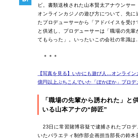
ビ。書類送検された山本賢太アナウンサー（
オンラインカジノの遊び方について、先に
たプロデューサーから「アドバイスを受け
と供述し、プロデューサーは「職場の先輩
てもらった」。いったいこの会社の常識は
＊＊＊
【写真を見る】いかにも遊び人…オンライン
億円以上ぶちこんでいた「ぽかぽか」プロデ
「職場の先輩から誘われた」と
いる山本アナの“師匠”
23日に常習賭博容疑で逮捕されたプロデ
いたバラエティ制作部企画担当部長の鈴木