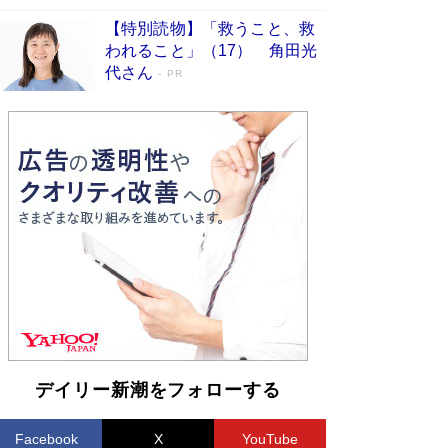
【特別読物】「救うこと、救
われること」（17） 角田光
代さん
PR
デイリー新潮をフォローする
Facebook
X
YouTube