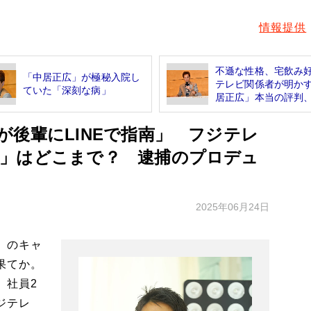
情報提供
不遜な性格、宅飲み
「中居正広」が極秘入院し
テレビ関係者が明か
ていた「深刻な病」
居正広」本当の評判、.
後輩にLINEで指南」 フジテレ
」はどこまで？ 逮捕のプロデュ
2025年06月24日
」のキャ
果てか。
、社員2
ジテレ