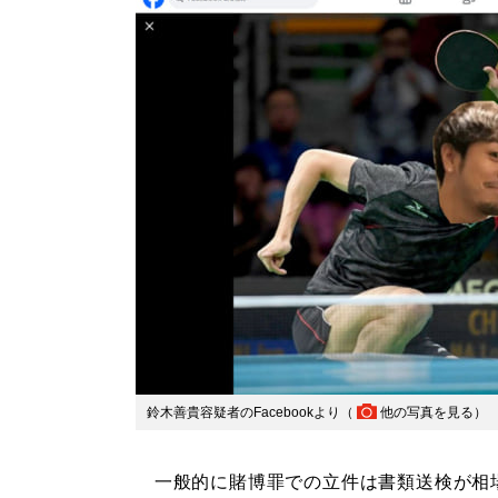
鈴木善貴容疑者のFacebookより（
他の写真を見る
）
一般的に賭博罪での立件は書類送検が相