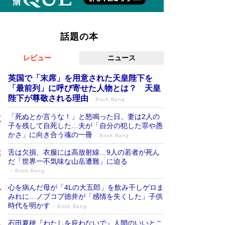
話題の本
レビュー
ニュース
英国で「末席」を用意された天皇陛下を
「最前列」に呼び寄せた人物とは？ 天皇
陛下が尊敬される理由
Book Bang
「死ぬとか言うな！」と怒鳴った日、妻は2人の
子を残して自死した…夫が「自分の犯した罪や愚
かさ」に向き合う魂の一冊
Book Bang
舌は欠損、衣服には高放射線…9人の若者が死ん
だ「世界一不気味な山岳遭難」に迫る
Book Bang
心を病んだ母が「4Lの大五郎」を飲み干しゲロま
みれに…ノブコブ徳井が「感情を失くした」子供
時代を明かす
Book Bang
石田夏穂『わたしを庇わないで』人間のいいとこ