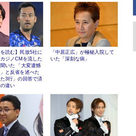
を読む】民放5社に
「中居正広」が極秘入院して
カジノCMを流した
いた「深刻な病」
聞いた 「大変遺憾
す」と反省を述べた
た3行」の回答で済
との違い