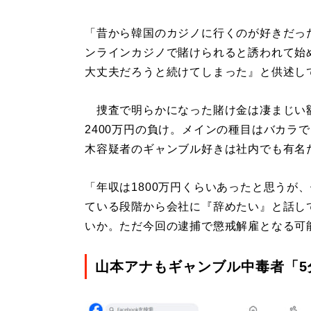
「昔から韓国のカジノに行くのが好きだっ
ンラインカジノで賭けられると誘われて始
大丈夫だろうと続けてしまった』と供述し
捜査で明らかになった賭け金は凄まじい額
2400万円の負け。メインの種目はバカラ
木容疑者のギャンブル好きは社内でも有名
「年収は1800万円くらいあったと思うが
ている段階から会社に『辞めたい』と話し
いか。ただ今回の逮捕で懲戒解雇となる可
山本アナもギャンブル中毒者「5