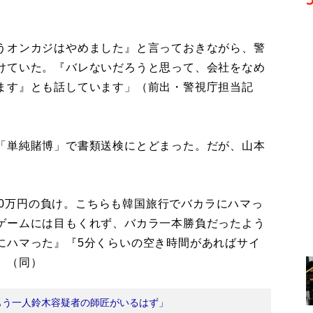
うオンカジはやめました』と言っておきながら、警
けていた。『バレないだろうと思って、会社をなめ
ます』とも話しています」（前出・警視庁担当記
「単純賭博」で書類送検にとどまった。だが、山本
400万円の負け。こちらも韓国旅行でバカラにハマっ
ゲームには目もくれず、バカラ一本勝負だったよう
にハマった』『5分くらいの空き時間があればサイ
」（同）
もう一人鈴木容疑者の師匠がいるはず」