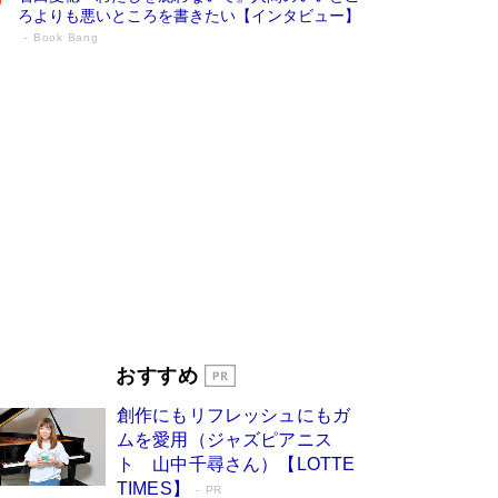
ろよりも悪いところを書きたい【インタビュー】
Book Bang
73歳でも働くしかない 「老後レス時代」
に交通誘導員の独白が話題
Book Bang
「なんで？ そんな馬鹿な……」90歳になった作
家・阿刀田高さんが、ひとり暮らしの生活を明か
す
Book Bang
追悼・東野圭吾さん 週間ベストセラーランキン
グに『容疑者Xの献身』『白夜行』など代表作が
並ぶ［文庫ベストセラー］
Book Bang
和田秀樹の70代、80代向け新書がベスト3を独
占 上半期1位にも選出［新書ベストセラー］
Book Bang
「『火垂るの墓』は、大嘘である」原作者が抱き
おすすめ
続けた“自責の念”とは…「自己憐憫は描きたくな
い」監督が徹底的にこだわったこと（後編） #
創作にもリフレッシュにもガ
戦争の記憶
Book Bang
ムを愛用（ジャズピアニス
ト 山中千尋さん）【LOTTE
TIMES】
PR