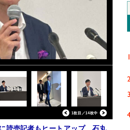
1枚目／14枚中
”に読売記者もヒートアップ 石丸