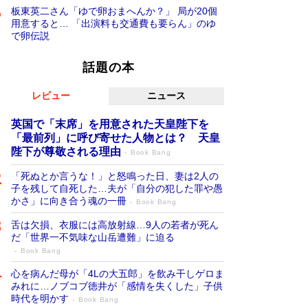
板東英二さん「ゆで卵おまへんか？」 局が20個
用意すると… 「出演料も交通費も要らん」のゆ
で卵伝説
話題の本
レビュー
ニュース
英国で「末席」を用意された天皇陛下を
「最前列」に呼び寄せた人物とは？ 天皇
陛下が尊敬される理由
Book Bang
「死ぬとか言うな！」と怒鳴った日、妻は2人の
子を残して自死した…夫が「自分の犯した罪や愚
かさ」に向き合う魂の一冊
Book Bang
舌は欠損、衣服には高放射線…9人の若者が死ん
だ「世界一不気味な山岳遭難」に迫る
Book Bang
心を病んだ母が「4Lの大五郎」を飲み干しゲロま
みれに…ノブコブ徳井が「感情を失くした」子供
時代を明かす
Book Bang