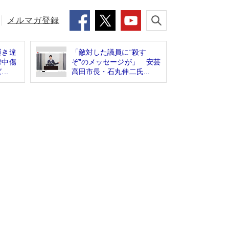
メルマガ登録
履き違
「敵対した議員に“殺す
謗中傷
ぞ”のメッセージが」 安芸
..
高田市長・石丸伸二氏...