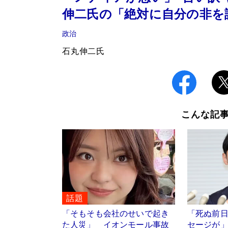
伸二氏の「絶対に自分の非を
政治
石丸伸二氏
こんな記
話題
「そもそも会社のせいで起き
「死ぬ前日
た人災」 イオンモール事故
セージが