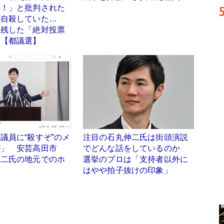
れ！」と批判された
が自殺していた…
い残した「絶対投票
」【都議選】
議員に“殺すぞ”のメ
注目の石丸伸二氏は街頭演説
が」 安芸高田市
でどんな話をしているのか
伸二氏の地元でのホ
選挙のプロは「支持者以外に
判
はやや拍子抜けの印象」