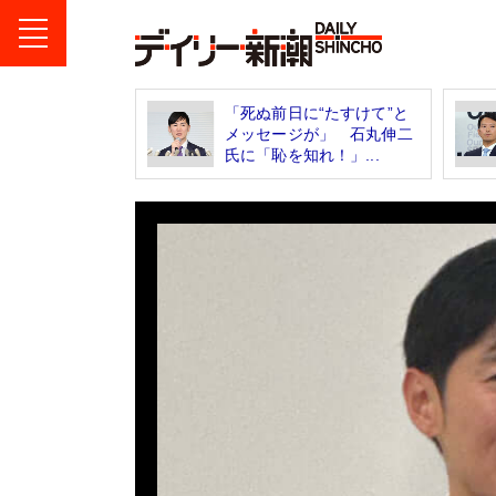
「死ぬ前日に“たすけて”と
メッセージが」 石丸伸二
氏に「恥を知れ！」...