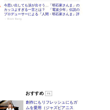
今思い出しても涙が出そう…「明石家さんま」の
カッコよすぎる一言とは？ 「電波少年」伝説の
プロデューサーによる『人間・明石家さんま』評
Book Bang
「宇宙兄弟」最終46巻がベストセラー1
位 宇宙開発への関心を押し上げた18年の
物語に幕 特装版には「宇宙で描かれたマ
ンガ」も収録
Book Bang
美輪明宏 晩年の回答を集めた『ほほえんで生き
るための人生相談』がランクイン［エンターテイ
メントベストセラー］
Book Bang
「『火垂るの墓』は、大嘘である」原作者が抱き
続けた“自責の念”とは…「自己憐憫は描きたくな
い」監督が徹底的にこだわったこと（後編） #
戦争の記憶
Book Bang
「叱って伸びるやつは、褒めたらもっと伸びる」
おすすめ
俳優・高嶋政伸が家族に教わった“人を育てるコ
ツ”…芸への考え方を明かす
Book Bang
創作にもリフレッシュにもガ
東野圭吾、伊坂幸太郎の人気シリーズ最新作どち
ムを愛用（ジャズピアニス