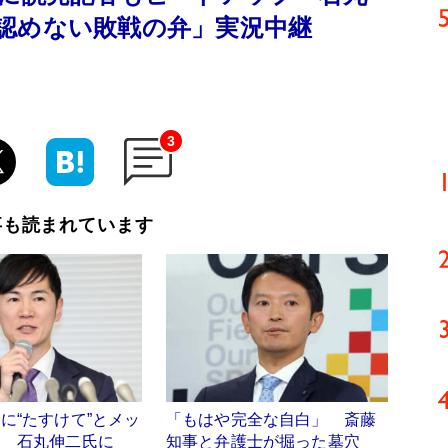
認めない敗戦の弁」実況中継
3
事も読まれています
に“たすけて”とメッ
「もはや完全な自白」 斎藤
」 石丸伸二氏に
知事と弁護士が掘った墓穴