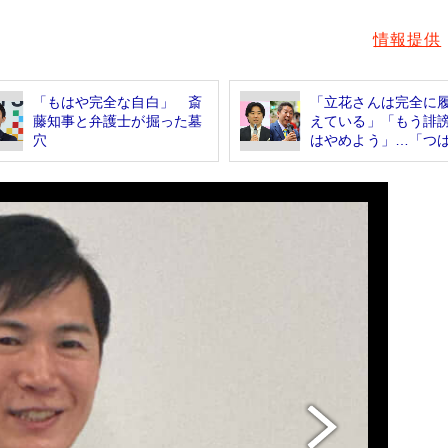
情報提供
「もはや完全な自白」 斎
「立花さんは完全に
藤知事と弁護士が掘った墓
えている」「もう誹
穴
はやめよう」…「つば.