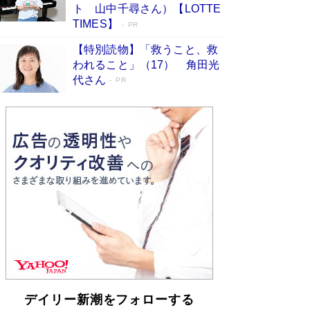
らも文庫化 映画化された直木賞受賞作もランク
ト 山中千尋さん）【LOTTE
イン［文庫ベストセラー］
Book Bang
TIMES】
PR
【特別読物】「救うこと、救
われること」（17） 角田光
代さん
PR
デイリー新潮をフォローする