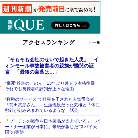
アクセスランキング
一覧
「そもそも会社のせいで起きた人災」 イ
オンモール事故被害者の親族が慟哭の証
言 「最後の言葉は…」
“爆死”報道の「のん」13年ぶり連ドラ本格復帰
それでも視聴者の評判が上々な理由
“数秒のサービス”で仕事を干された人気司会者
「前田武彦さん」 生涯現役だった気概と「体に
秒針が刻み込まれているような」話芸
「プーチンの戦争を日本製品が支えている」「パ
ートナー企業が日本に」米紙が報じた“スパイ天
国”の実態