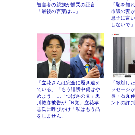
被害者の親族が慟哭の証言
「恥を知
「最後の言葉は…」
市議の妻
息子に言
しないで
「立花さんは完全に履き違え
「敵対した
ている」「もう誹謗中傷はや
ッセージ
めよう」…「つばさの党」黒
長・石丸
川敦彦被告が「N党」立花孝
ントの評
志氏に呼びかけ「私はもう凸
をしません」