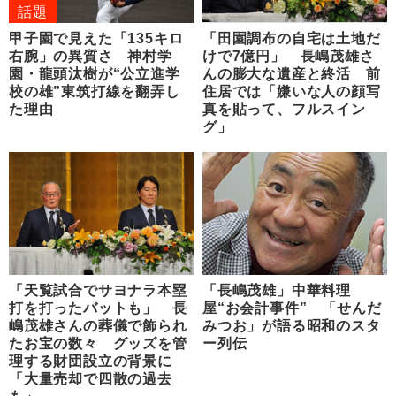
話題
甲子園で見えた「135キロ
「田園調布の自宅は土地だ
右腕」の異質さ 神村学
けで7億円」 長嶋茂雄さ
園・龍頭汰樹が“公立進学
んの膨大な遺産と終活 前
校の雄”東筑打線を翻弄し
住居では「嫌いな人の顔写
た理由
真を貼って、フルスイン
グ」
「天覧試合でサヨナラ本塁
「長嶋茂雄」中華料理
打を打ったバットも」 長
屋“お会計事件” 「せんだ
嶋茂雄さんの葬儀で飾られ
みつお」が語る昭和のスタ
たお宝の数々 グッズを管
ー列伝
理する財団設立の背景に
「大量売却で四散の過去