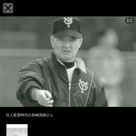
1/1
巨人監督時代の長嶋茂雄さん