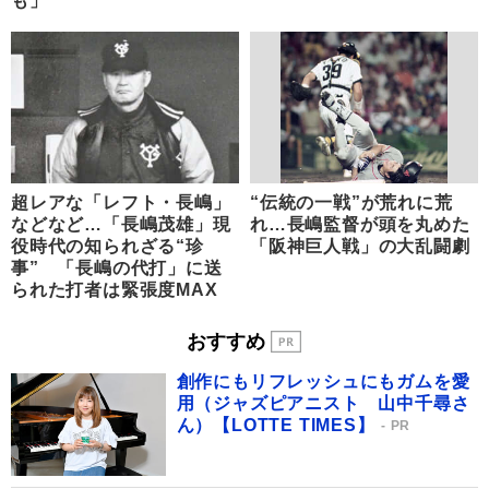
も」
超レアな「レフト・長嶋」
“伝統の一戦”が荒れに荒
などなど…「長嶋茂雄」現
れ…長嶋監督が頭を丸めた
役時代の知られざる“珍
「阪神巨人戦」の大乱闘劇
事” 「長嶋の代打」に送
られた打者は緊張度MAX
おすすめ
創作にもリフレッシュにもガムを愛
用（ジャズピアニスト 山中千尋さ
ん）【LOTTE TIMES】
PR