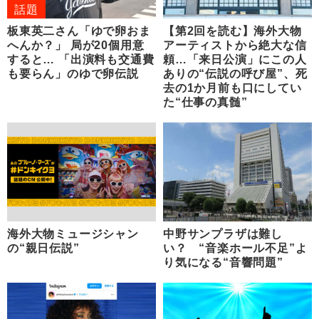
話題
板東英二さん「ゆで卵おま
【第2回を読む】海外大物
へんか？」 局が20個用意
アーティストから絶大な信
すると… 「出演料も交通費
頼…「来日公演」にこの人
も要らん」のゆで卵伝説
ありの“伝説の呼び屋”、死
去の1か月前も口にしてい
た“仕事の真髄”
海外大物ミュージシャン
中野サンプラザは難し
の“親日伝説”
い？ “音楽ホール不足”よ
り気になる“音響問題”