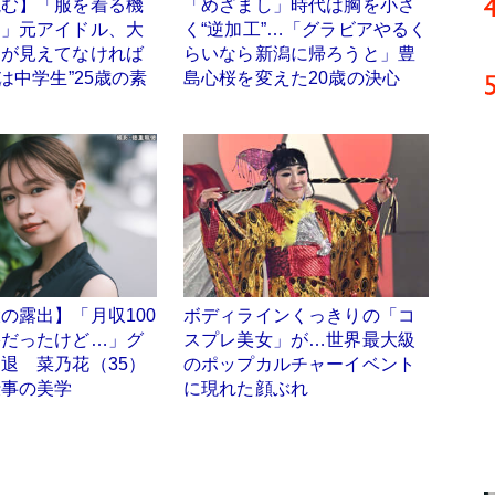
読む】「服を着る機
「めざまし」時代は胸を小さ
た」元アイドル、大
く“逆加工”…「グラビアやるく
ろが見えてなければ
らいなら新潟に帰ろうと」豊
心は中学生”25歳の素
島心桜を変えた20歳の決心
の露出】「月収100
ボディラインくっきりの「コ
裕だったけど…」グ
スプレ美女」が…世界最大級
退 菜乃花（35）
のポップカルチャーイベント
仕事の美学
に現れた顔ぶれ