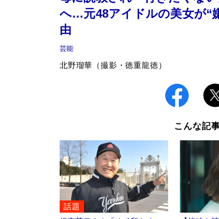
へ…元48アイドルの美女が“
由
芸能
北野瑠華（撮影・徳重龍徳）
こんな記
話題