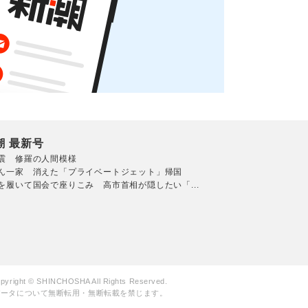
潮 最新号
震 修羅の人間模様
ん一家 消えた「プライベートジェット」帰国
を履いて国会で座りこみ 高市首相が隠したい「...
pyright © SHINCHOSHA All Rights Reserved.
データについて無断転用・無断転載を禁じます。