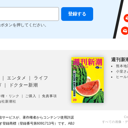
録ボタンを押してください。
週刊新
熊本地
小室さ
ヒール
｜
エンタメ
｜
ライフ
ガ
｜
ドクター新潮
作権・リンク
｜
ご購入
｜
免責事項
会社新潮社
Co
配信サービスが、著作権者からコンテンツ使用許諾
すべての画像・
録商標（登録番号第6091713号）です。ABJ