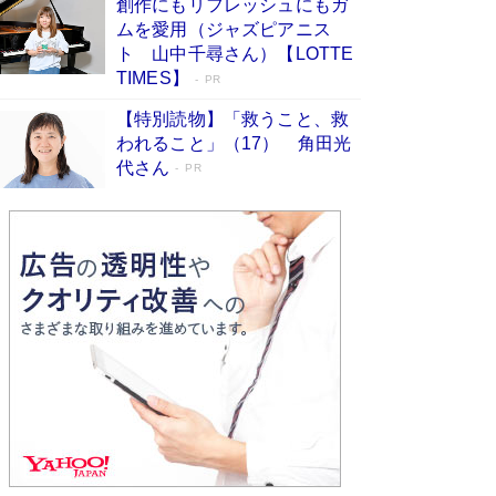
創作にもリフレッシュにもガ
Book Bang
ムを愛用（ジャズピアニス
友近氏、絶賛！ 鎌倉を舞台に、孤独を抱えた
ト 山中千尋さん）【LOTTE
人々が新たな一歩を踏み出す連作短篇集『海のほ
TIMES】
PR
とりのプラネット』試し読み
Book Bang
【特別読物】「救うこと、救
われること」（17） 角田光
代さん
PR