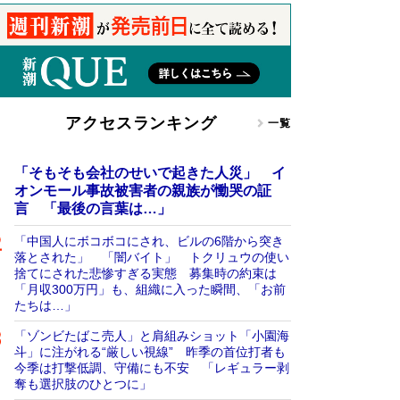
アクセスランキング
一覧
「そもそも会社のせいで起きた人災」 イ
オンモール事故被害者の親族が慟哭の証
言 「最後の言葉は…」
「中国人にボコボコにされ、ビルの6階から突き
落とされた」 「闇バイト」 トクリュウの使い
捨てにされた悲惨すぎる実態 募集時の約束は
「月収300万円」も、組織に入った瞬間、「お前
たちは…」
「ゾンビたばこ売人」と肩組みショット「小園海
斗」に注がれる“厳しい視線” 昨季の首位打者も
今季は打撃低調、守備にも不安 「レギュラー剥
奪も選択肢のひとつに」