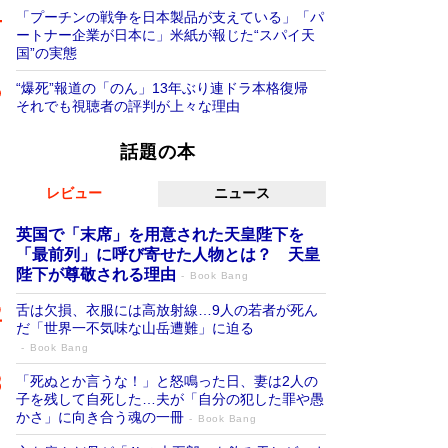
「プーチンの戦争を日本製品が支えている」「パ
ートナー企業が日本に」米紙が報じた“スパイ天
国”の実態
“爆死”報道の「のん」13年ぶり連ドラ本格復帰
それでも視聴者の評判が上々な理由
話題の本
レビュー
ニュース
英国で「末席」を用意された天皇陛下を
「最前列」に呼び寄せた人物とは？ 天皇
陛下が尊敬される理由
Book Bang
舌は欠損、衣服には高放射線…9人の若者が死ん
だ「世界一不気味な山岳遭難」に迫る
Book Bang
「死ぬとか言うな！」と怒鳴った日、妻は2人の
子を残して自死した…夫が「自分の犯した罪や愚
かさ」に向き合う魂の一冊
Book Bang