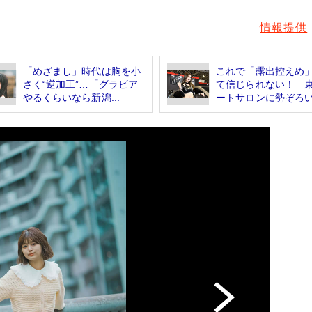
情報提供
「めざまし」時代は胸を小
これで「露出控えめ
さく“逆加工”…「グラビア
て信じられない！ 
やるくらいなら新潟...
ートサロンに勢ぞろい.