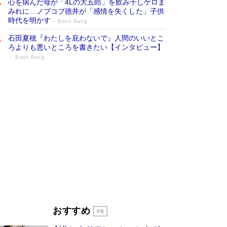
心を病んだ母が「4Lの大五郎」を飲み干しゲロま
みれに…ノブコブ徳井が「感情を失くした」子供
時代を明かす
Book Bang
石田夏穂『わたしを庇わないで』人間のいいとこ
ろよりも悪いところを書きたい【インタビュー】
Book Bang
「叱って伸びるやつは、褒めたらもっと伸
びる」俳優・高嶋政伸が家族に教わっ
た“人を育てるコツ”…芸への考え方を明か
す
Book Bang
「『火垂るの墓』は、大嘘である」原作者が抱き
続けた“自責の念”とは…「自己憐憫は描きたくな
い」監督が徹底的にこだわったこと（後編） #
戦争の記憶
Book Bang
美輪明宏 晩年の回答を集めた『ほほえんで生き
るための人生相談』がランクイン［エンターテイ
メントベストセラー］
Book Bang
「宇宙兄弟」最終46巻がベストセラー1位 宇宙
おすすめ
開発への関心を押し上げた18年の物語に幕 特装
版には「宇宙で描かれたマンガ」も収録