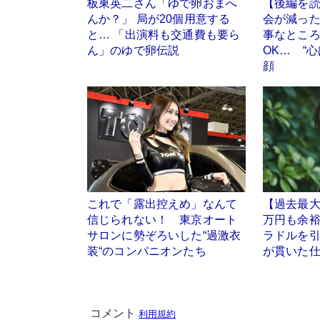
板東英二さん「ゆで卵おまへ
【後編を
んか？」 局が20個用意する
会が減っ
と… 「出演料も交通費も要ら
事なとこ
ん」のゆで卵伝説
OK… “
顔
これで「露出控えめ」なんて
【過去最大
信じられない！ 東京オート
万円も余
サロンに勢ぞろいした“過激衣
ラドルを引
装“のコンパニオンたち
が貫いた