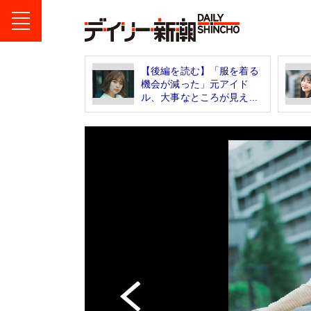
【後編を読む】「服を着る
機会が減った」元アイド
ル、大事なところが見え...