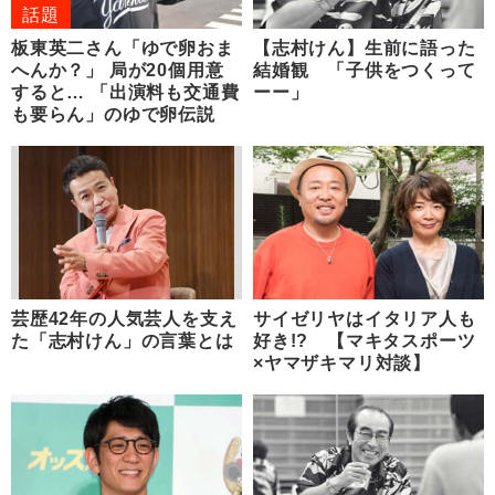
話題
板東英二さん「ゆで卵おま
【志村けん】生前に語った
へんか？」 局が20個用意
結婚観 「子供をつくって
すると… 「出演料も交通費
ーー」
も要らん」のゆで卵伝説
芸歴42年の人気芸人を支え
サイゼリヤはイタリア人も
た「志村けん」の言葉とは
好き!? 【マキタスポーツ
×ヤマザキマリ対談】