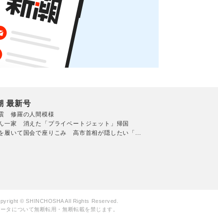
潮 最新号
震 修羅の人間模様
ん一家 消えた「プライベートジェット」帰国
を履いて国会で座りこみ 高市首相が隠したい「...
pyright © SHINCHOSHA All Rights Reserved.
データについて無断転用・無断転載を禁じます。