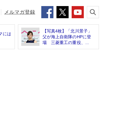
メルマガ登録
【写真4枚】「北川景子」
マには
父が海上自衛隊のHPに登
場 三菱重工の重役、...