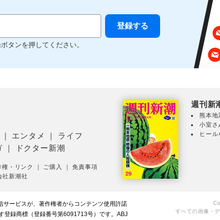
録ボタンを押してください。
週刊新
熊本地
小室さ
ヒール
｜
エンタメ
｜
ライフ
ガ
｜
ドクター新潮
作権・リンク
｜
ご購入
｜
免責事項
会社新潮社
Co
配信サービスが、著作権者からコンテンツ使用許諾
すべての画像・
録商標（登録番号第6091713号）です。ABJ