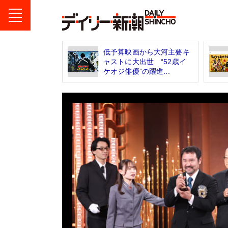
低予算映画から大河主要キ
ャストに大出世 “52歳イ
ケオジ俳優”の躍進...