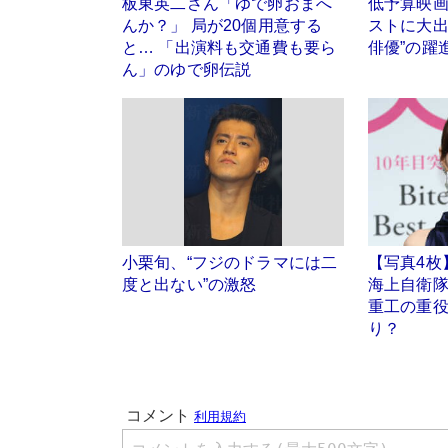
板東英二さん「ゆで卵おまへ
低予算映
んか？」 局が20個用意する
ストに大出
と… 「出演料も交通費も要ら
俳優”の躍
ん」のゆで卵伝説
小栗旬、“フジのドラマには二
【写真4枚
度と出ない”の激怒
海上自衛隊
重工の重
り？