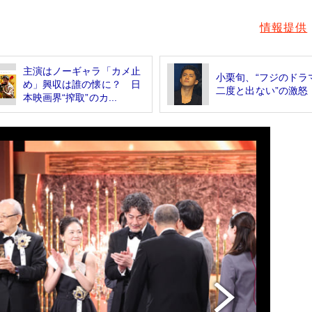
情報提供
主演はノーギャラ「カメ止
小栗旬、“フジのドラ
め」興収は誰の懐に？ 日
二度と出ない”の激怒
本映画界“搾取”のカ...