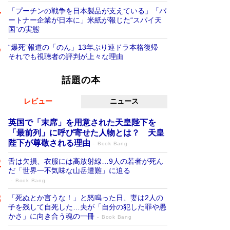
「プーチンの戦争を日本製品が支えている」「パ
ートナー企業が日本に」米紙が報じた“スパイ天
国”の実態
“爆死”報道の「のん」13年ぶり連ドラ本格復帰
それでも視聴者の評判が上々な理由
話題の本
レビュー
ニュース
英国で「末席」を用意された天皇陛下を
「最前列」に呼び寄せた人物とは？ 天皇
陛下が尊敬される理由
Book Bang
舌は欠損、衣服には高放射線…9人の若者が死ん
だ「世界一不気味な山岳遭難」に迫る
Book Bang
「死ぬとか言うな！」と怒鳴った日、妻は2人の
子を残して自死した…夫が「自分の犯した罪や愚
かさ」に向き合う魂の一冊
Book Bang