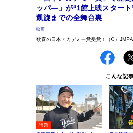
ッパ―」が“1館上映スター
凱旋までの全舞台裏
映画
歓喜の日本アカデミー賞受賞！（C）JMP
こんな記
話題