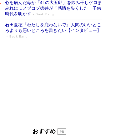
心を病んだ母が「4Lの大五郎」を飲み干しゲロま
みれに…ノブコブ徳井が「感情を失くした」子供
時代を明かす
Book Bang
石田夏穂『わたしを庇わないで』人間のいいとこ
ろよりも悪いところを書きたい【インタビュー】
Book Bang
「叱って伸びるやつは、褒めたらもっと伸
びる」俳優・高嶋政伸が家族に教わっ
た“人を育てるコツ”…芸への考え方を明か
す
Book Bang
「『火垂るの墓』は、大嘘である」原作者が抱き
続けた“自責の念”とは…「自己憐憫は描きたくな
い」監督が徹底的にこだわったこと（後編） #
戦争の記憶
Book Bang
美輪明宏 晩年の回答を集めた『ほほえんで生き
るための人生相談』がランクイン［エンターテイ
メントベストセラー］
Book Bang
「宇宙兄弟」最終46巻がベストセラー1位 宇宙
おすすめ
開発への関心を押し上げた18年の物語に幕 特装
版には「宇宙で描かれたマンガ」も収録