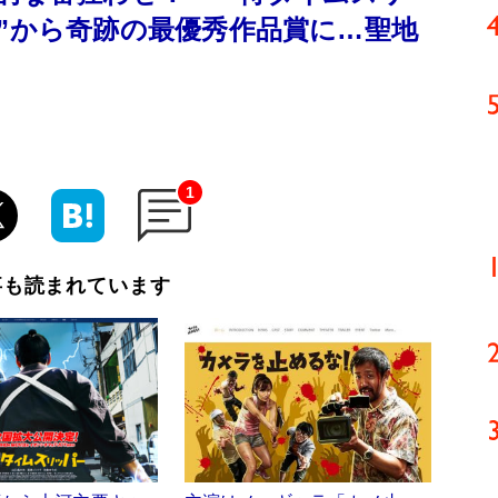
ト”から奇跡の最優秀作品賞に…聖地
A
1
事も読まれています