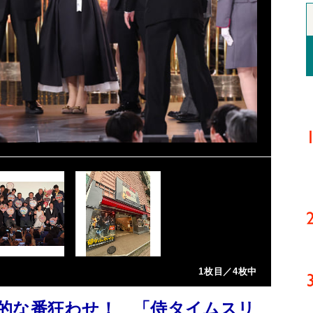
1枚目／4枚中
的な番狂わせ！ 「侍タイムスリ