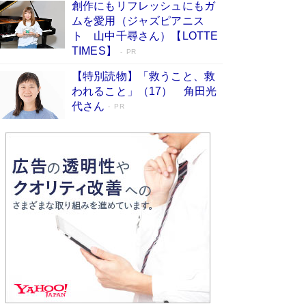
創作にもリフレッシュにもガ
Book Bang
ムを愛用（ジャズピアニス
「不意に涙が出そうに…」高嶋政伸が明かし
ト 山中千尋さん）【LOTTE
た“13歳の娘を暴行する役”への葛藤 インティマ
TIMES】
PR
シーコーディネーターに支えられたNHK『大奥』
の裏側
Book Bang
【特別読物】「救うこと、救
われること」（17） 角田光
代さん
PR