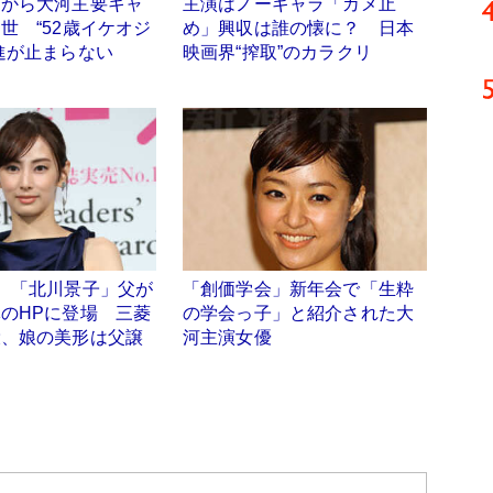
画から大河主要キャ
主演はノーギャラ「カメ止
世 “52歳イケオジ
め」興収は誰の懐に？ 日本
進が止まらない
映画界“搾取”のカラクリ
】「北川景子」父が
「創価学会」新年会で「生粋
のHPに登場 三菱
の学会っ子」と紹介された大
役、娘の美形は父譲
河主演女優