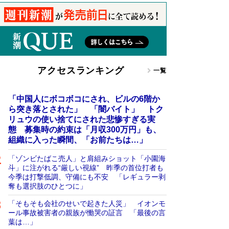
アクセスランキング
一覧
「中国人にボコボコにされ、ビルの6階か
ら突き落とされた」 「闇バイト」 トク
リュウの使い捨てにされた悲惨すぎる実
態 募集時の約束は「月収300万円」も、
組織に入った瞬間、「お前たちは…」
「ゾンビたばこ売人」と肩組みショット「小園海
斗」に注がれる“厳しい視線” 昨季の首位打者も
今季は打撃低調、守備にも不安 「レギュラー剥
奪も選択肢のひとつに」
「そもそも会社のせいで起きた人災」 イオンモ
ール事故被害者の親族が慟哭の証言 「最後の言
葉は…」