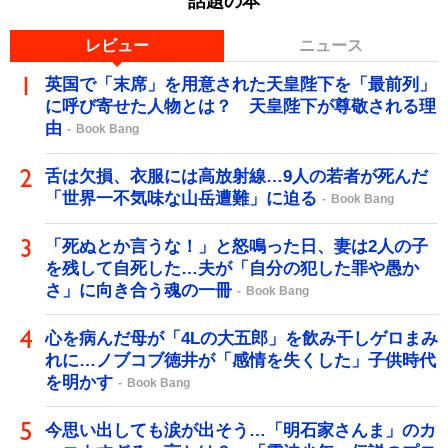
話題の本
レビュー
ニュース
英国で「末席」を用意された天皇陛下を「最前列」
に呼び寄せた人物とは？ 天皇陛下が尊敬される理
由
Book Bang
舌は欠損、衣服には高放射線…9人の若者が死んだ
「世界一不気味な山岳遭難」に迫る
Book Bang
「死ぬとか言うな！」と怒鳴った日、妻は2人の子
を残して自死した…夫が「自分の犯した罪や愚か
さ」に向き合う魂の一冊
Book Bang
心を病んだ母が「4Lの大五郎」を飲み干しゲロまみ
れに…ノブコブ徳井が「感情を失くした」子供時代
を明かす
Book Bang
今思い出しても涙が出そう…「明石家さんま」のカ