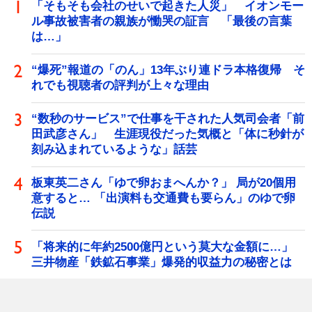
「そもそも会社のせいで起きた人災」 イオンモー
ル事故被害者の親族が慟哭の証言 「最後の言葉
は…」
“爆死”報道の「のん」13年ぶり連ドラ本格復帰 そ
れでも視聴者の評判が上々な理由
“数秒のサービス”で仕事を干された人気司会者「前
田武彦さん」 生涯現役だった気概と「体に秒針が
刻み込まれているような」話芸
板東英二さん「ゆで卵おまへんか？」 局が20個用
意すると… 「出演料も交通費も要らん」のゆで卵
伝説
「将来的に年約2500億円という莫大な金額に…」
三井物産「鉄鉱石事業」爆発的収益力の秘密とは