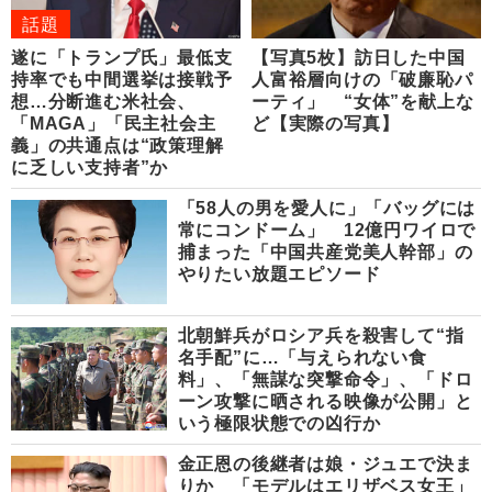
話題
遂に「トランプ氏」最低支
【写真5枚】訪日した中国
持率でも中間選挙は接戦予
人富裕層向けの「破廉恥パ
想…分断進む米社会、
ーティ」 “女体”を献上な
「MAGA」「民主社会主
ど【実際の写真】
義」の共通点は“政策理解
に乏しい支持者”か
「58人の男を愛人に」「バッグには
常にコンドーム」 12億円ワイロで
捕まった「中国共産党美人幹部」の
やりたい放題エピソード
北朝鮮兵がロシア兵を殺害して“指
名手配”に…「与えられない食
料」、「無謀な突撃命令」、「ドロ
ーン攻撃に晒される映像が公開」と
いう極限状態での凶行か
金正恩の後継者は娘・ジュエで決ま
りか 「モデルはエリザベス女王」