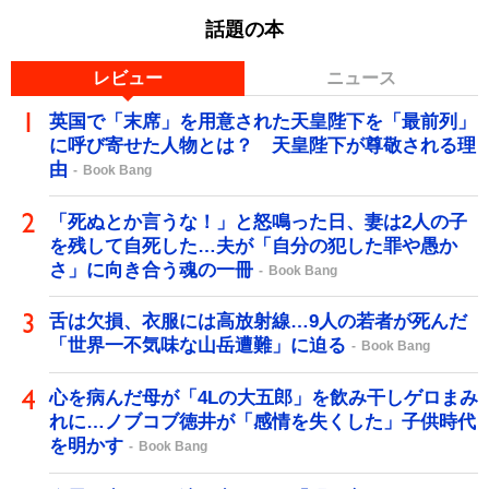
話題の本
レビュー
ニュース
英国で「末席」を用意された天皇陛下を「最前列」
に呼び寄せた人物とは？ 天皇陛下が尊敬される理
由
Book Bang
「死ぬとか言うな！」と怒鳴った日、妻は2人の子
を残して自死した…夫が「自分の犯した罪や愚か
さ」に向き合う魂の一冊
Book Bang
舌は欠損、衣服には高放射線…9人の若者が死んだ
「世界一不気味な山岳遭難」に迫る
Book Bang
心を病んだ母が「4Lの大五郎」を飲み干しゲロまみ
れに…ノブコブ徳井が「感情を失くした」子供時代
を明かす
Book Bang