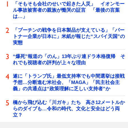
「そもそも会社のせいで起きた人災」 イオンモー
ル事故被害者の親族が慟哭の証言 「最後の言葉
は…」
「プーチンの戦争を日本製品が支えている」「パー
トナー企業が日本に」米紙が報じた“スパイ天国”の
実態
“爆死”報道の「のん」13年ぶり連ドラ本格復帰 そ
れでも視聴者の評判が上々な理由
遂に「トランプ氏」最低支持率でも中間選挙は接戦
予想…分断進む米社会、「MAGA」「民主社会主
義」の共通点は“政策理解に乏しい支持者”か
橋から飛び込む「川ガキ」たち 高さ12メートルか
らのダイブも…令和の時代、文化と安全はどう両
立？