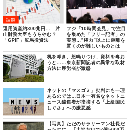
話題
運用資産約300兆円… 片
フジ「10時間会見」で注目
山財務大臣もうらやむ？
を集めた「フリー記者」の
「GPIF」尻馬投資法
実態…“権力”以上に距離を
置くのが難しいものとは
机を叩き、怒鳴りつけ、資料を奪お
うと……東京新聞記者の異常な取材
方法に厚労省が激怒
ネットの「マスゴミ」批判にも一理
あるのでは…日本一有名なネットニ
ュース編集者が指摘する「上級国民
しぐさ」への嫌悪感
【写真】ただのサラリーマン社長だ
ったのに…「土地だけで7億5000万