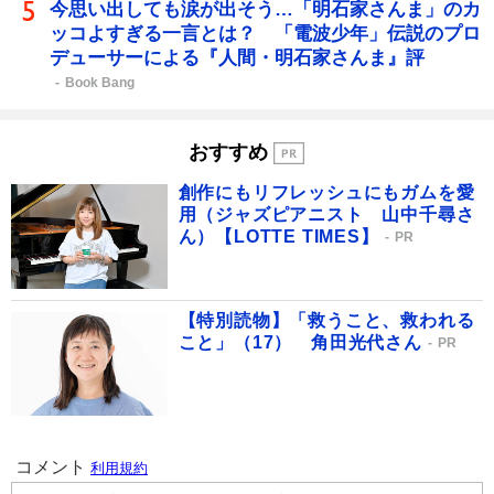
今思い出しても涙が出そう…「明石家さんま」のカ
ッコよすぎる一言とは？ 「電波少年」伝説のプロ
デューサーによる『人間・明石家さんま』評
Book Bang
おすすめ
創作にもリフレッシュにもガムを愛
用（ジャズピアニスト 山中千尋さ
ん）【LOTTE TIMES】
PR
【特別読物】「救うこと、救われる
こと」（17） 角田光代さん
PR