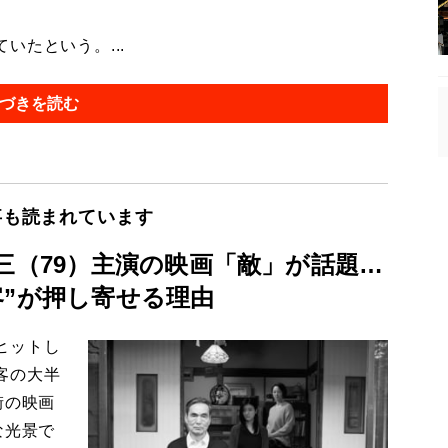
たという。...
づきを読む
事も読まれています
三（79）主演の映画「敵」が話題…
客”が押し寄せる理由
ヒットし
客の大半
街の映画
な光景で