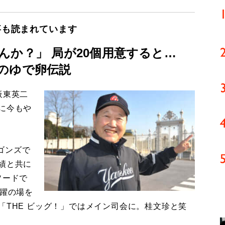
事も読まれています
んか？」 局が20個用意すると…
のゆで卵伝説
板東英二
に今もや
ゴンズで
績と共に
ソードで
活躍の場を
「THE ビッグ！」ではメイン司会に。桂文珍と笑