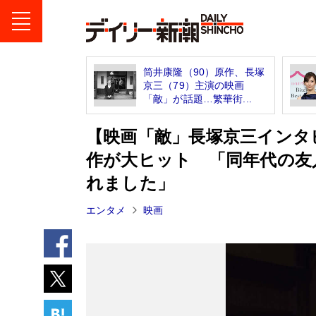
筒井康隆（90）原作、長塚
京三（79）主演の映画
「敵」が話題…繁華街...
【映画「敵」長塚京三インタ
作が大ヒット 「同年代の友
れました」
エンタメ
映画