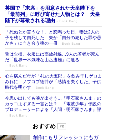
英国で「末席」を用意された天皇陛下を
「最前列」に呼び寄せた人物とは？ 天皇
陛下が尊敬される理由
Book Bang
「死ぬとか言うな！」と怒鳴った日、妻は2人の
子を残して自死した…夫が「自分の犯した罪や愚
かさ」に向き合う魂の一冊
Book Bang
舌は欠損、衣服には高放射線…9人の若者が死ん
だ「世界一不気味な山岳遭難」に迫る
Book Bang
心を病んだ母が「4Lの大五郎」を飲み干しゲロま
みれに…ノブコブ徳井が「感情を失くした」子供
時代を明かす
Book Bang
今思い出しても涙が出そう…「明石家さんま」の
カッコよすぎる一言とは？ 「電波少年」伝説の
プロデューサーによる『人間・明石家さんま』評
Book Bang
「宇宙兄弟」最終46巻がベストセラー1
おすすめ
位 宇宙開発への関心を押し上げた18年の
創作にもリフレッシュにもガ
物語に幕 特装版には「宇宙で描かれたマ