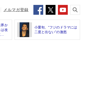
メルマガ登録
業界か
小栗旬、“フジのドラマには
しは改
二度と出ない”の激怒
..