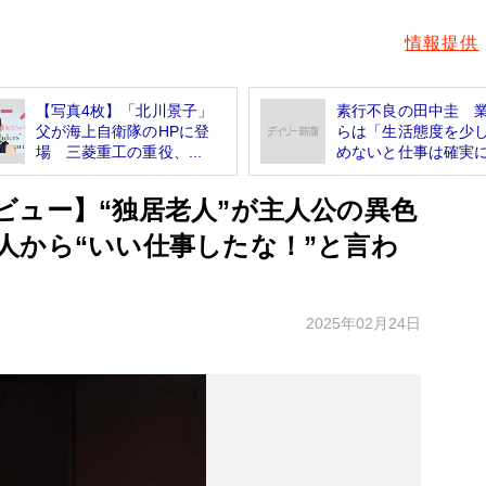
情報提供
【写真4枚】「北川景子」
素行不良の田中圭 
父が海上自衛隊のHPに登
らは「生活態度を少
場 三菱重工の重役、...
めないと仕事は確実に.
ビュー】“独居老人”が主人公の異色
人から“いい仕事したな！”と言わ
2025年02月24日