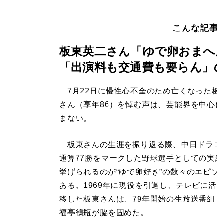
こんな記
板東英二さん「ゆで卵おまへ
「出演料も交通費も要らん」
7月22日に慢性心不全のため亡くなった
さん（享年86）を悼む声は、芸能界を中心
まない。
板東さんの生涯を振り返る際、中日ドラ
通算77勝をマークした野球選手としての実
挙げられるのが“ゆで卵好き”の数々のエピ
ある。1969年に現役を引退し、テレビに
移した板東さんは、79年開始の生放送番組
福亭鶴瓶が脇を固めた。