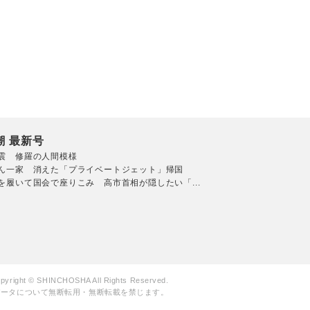
潮 最新号
震 修羅の人間模様
ん一家 消えた「プライベートジェット」帰国
を履いて国会で座りこみ 高市首相が隠したい「...
pyright © SHINCHOSHA All Rights Reserved.
データについて無断転用・無断転載を禁じます。