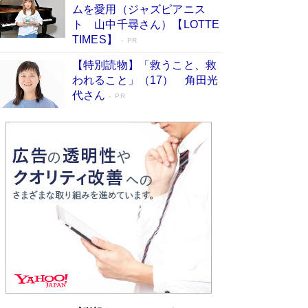
ムを愛用（ジャズピアニス
ンガ」も収録
Book Bang
ト 山中千尋さん）【LOTTE
美輪明宏 晩年の回答を集めた『ほほえんで生き
TIMES】
PR
るための人生相談』がランクイン［エンターテイ
メントベストセラー］
Book Bang
【特別読物】「救うこと、救
われること」（17） 角田光
「『火垂るの墓』は、大嘘である」原作者が抱き
代さん
続けた“自責の念”とは…「自己憐憫は描きたくな
PR
い」監督が徹底的にこだわったこと（後編） #
戦争の記憶
Book Bang
「叱って伸びるやつは、褒めたらもっと伸びる」
俳優・高嶋政伸が家族に教わった“人を育てるコ
ツ”…芸への考え方を明かす
Book Bang
東野圭吾、伊坂幸太郎の人気シリーズ最新作どち
らも文庫化 映画化された直木賞受賞作もランク
イン［文庫ベストセラー］
Book Bang