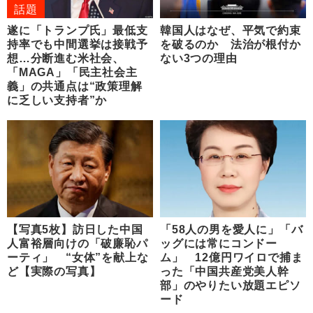
話題
遂に「トランプ氏」最低支
韓国人はなぜ、平気で約束
持率でも中間選挙は接戦予
を破るのか 法治が根付か
想…分断進む米社会、
ない3つの理由
「MAGA」「民主社会主
義」の共通点は“政策理解
に乏しい支持者”か
【写真5枚】訪日した中国
「58人の男を愛人に」「バ
人富裕層向けの「破廉恥パ
ッグには常にコンドー
ーティ」 “女体”を献上な
ム」 12億円ワイロで捕ま
ど【実際の写真】
った「中国共産党美人幹
部」のやりたい放題エピソ
ード