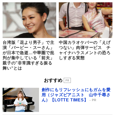
台湾版「花より男子」で主
中国カラオケバーの「えげ
演「バービー・スーさん」
つない」肉弾サービス チ
が日本で急逝…中華圏で批
ャイナハラスメントの恐ろ
判が集中している「前夫」
しすぎる実態
親子の”非常識すぎる振る
舞い“とは
おすすめ
創作にもリフレッシュにもガムを愛
用（ジャズピアニスト 山中千尋さ
ん）【LOTTE TIMES】
PR