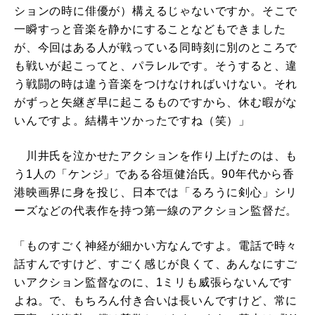
ションの時に俳優が）構えるじゃないですか。そこで
一瞬すっと音楽を静かにすることなどもできました
が、今回はある人が戦っている同時刻に別のところで
も戦いが起こってと、パラレルです。そうすると、違
う戦闘の時は違う音楽をつけなければいけない。それ
がずっと矢継ぎ早に起こるものですから、休む暇がな
いんですよ。結構キツかったですね（笑）」
川井氏を泣かせたアクションを作り上げたのは、も
う1人の「ケンジ」である谷垣健治氏。90年代から香
港映画界に身を投じ、日本では「るろうに剣心」シリ
ーズなどの代表作を持つ第一線のアクション監督だ。
「ものすごく神経が細かい方なんですよ。電話で時々
話すんですけど、すごく感じが良くて、あんなにすご
いアクション監督なのに、1ミリも威張らないんです
よね。で、もちろん付き合いは長いんですけど、常に