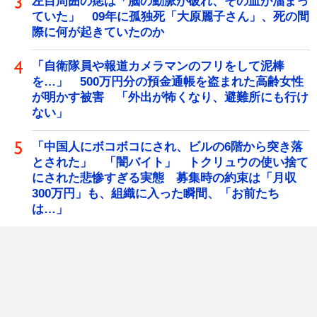
左目周囲の痣は「脳の動脈が破れ、その血が溜まっ
ていた」 09年に孤独死「大原麗子さん」、死の間
際に何が起きていたのか
「自衛隊員や報道カメラマンのフリをして泥棒
を…」 500万円分の預金通帳を盗まれた高齢女性
が明かす被害 「外出が怖くなり、避難所にも行け
ない」
「中国人にボコボコにされ、ビルの6階から突き落
とされた」 「闇バイト」 トクリュウの使い捨て
にされた悲惨すぎる実態 募集時の約束は「月収
300万円」も、組織に入った瞬間、「お前たち
は…」