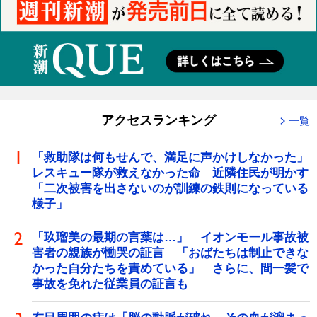
アクセスランキング
一覧
「救助隊は何もせんで、満足に声かけしなかった」
レスキュー隊が救えなかった命 近隣住民が明かす
「二次被害を出さないのが訓練の鉄則になっている
様子」
「玖瑠美の最期の言葉は…」 イオンモール事故被
害者の親族が慟哭の証言 「おばたちは制止できな
かった自分たちを責めている」 さらに、間一髪で
事故を免れた従業員の証言も