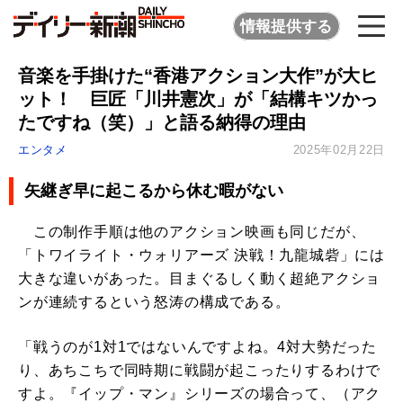
情報提供する
音楽を手掛けた“香港アクション大作”が大ヒ
ット！ 巨匠「川井憲次」が「結構キツかっ
たですね（笑）」と語る納得の理由
エンタメ
2025年02月22日
矢継ぎ早に起こるから休む暇がない
この制作手順は他のアクション映画も同じだが、
「トワイライト・ウォリアーズ 決戦！九龍城砦」には
大きな違いがあった。目まぐるしく動く超絶アクショ
ンが連続するという怒涛の構成である。
「戦うのが1対1ではないんですよね。4対大勢だった
り、あちこちで同時期に戦闘が起こったりするわけで
すよ。『イップ・マン』シリーズの場合って、（アク