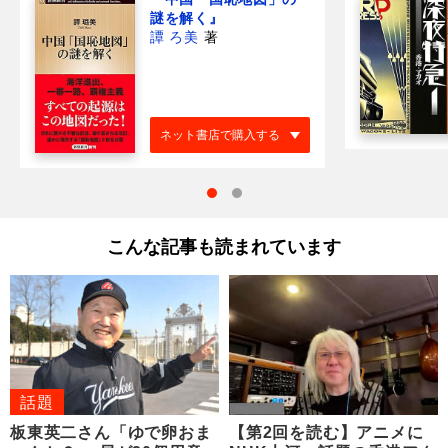
謎を解く』
譚 ろ美
著
ネット書店で購入する
こんな記事も読まれています
話題
板東英二さん「ゆで卵おま
【第2回を読む】アニメに