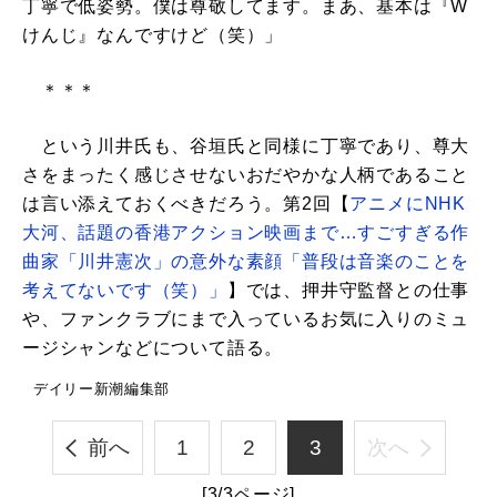
丁寧で低姿勢。僕は尊敬してます。まあ、基本は『W
けんじ』なんですけど（笑）」
＊＊＊
という川井氏も、谷垣氏と同様に丁寧であり、尊大
さをまったく感じさせないおだやかな人柄であること
は言い添えておくべきだろう。第2回【
アニメにNHK
大河、話題の香港アクション映画まで…すごすぎる作
曲家「川井憲次」の意外な素顔「普段は音楽のことを
考えてないです（笑）」
】では、押井守監督との仕事
や、ファンクラブにまで入っているお気に入りのミュ
ージシャンなどについて語る。
デイリー新潮編集部
前へ
1
2
3
次へ
[3/3ページ]