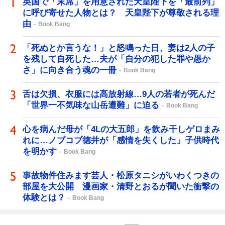
英国で「末席」を用意された天皇陛下を「最前列」
に呼び寄せた人物とは？ 天皇陛下が尊敬される理
由
Book Bang
「死ぬとか言うな！」と怒鳴った日、妻は2人の子
を残して自死した…夫が「自分の犯した罪や愚か
さ」に向き合う魂の一冊
Book Bang
舌は欠損、衣服には高放射線…9人の若者が死んだ
「世界一不気味な山岳遭難」に迫る
Book Bang
心を病んだ母が「4Lの大五郎」を飲み干しゲロまみ
れに…ノブコブ徳井が「感情を失くした」子供時代
を明かす
Book Bang
事故物件住みます芸人・松原タニシがいわくつきの
部屋を大公開 漫画家・清野とおるが聞いた衝撃の
体験とは？
Book Bang