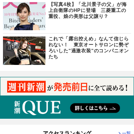
【写真4枚】「北川景子の父」が海
上自衛隊のHPに登場 三菱重工の
重役、娘の美形は父譲り？
これで「露出控えめ」なんて信じら
れない！ 東京オートサロンに勢ぞ
ろいした“過激衣装“のコンパニオン
たち
アクセスランキング
一覧