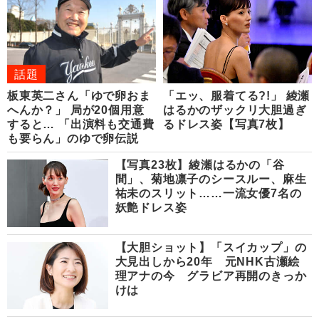
話題
板東英二さん「ゆで卵おま
「エッ、服着てる?!」 綾瀬
へんか？」 局が20個用意
はるかのザックリ大胆過ぎ
すると… 「出演料も交通費
るドレス姿【写真7枚】
も要らん」のゆで卵伝説
【写真23枚】綾瀬はるかの「谷
間」、菊地凛子のシースルー、麻生
祐未のスリット……一流女優7名の
妖艶ドレス姿
【大胆ショット】「スイカップ」の
大見出しから20年 元NHK古瀬絵
理アナの今 グラビア再開のきっか
けは