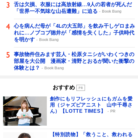
舌は欠損、衣服には高放射線…9人の若者が死んだ
「世界一不気味な山岳遭難」に迫る
Book Bang
心を病んだ母が「4Lの大五郎」を飲み干しゲロまみ
れに…ノブコブ徳井が「感情を失くした」子供時代
を明かす
Book Bang
事故物件住みます芸人・松原タニシがいわくつきの
部屋を大公開 漫画家・清野とおるが聞いた衝撃の
体験とは？
Book Bang
おすすめ
創作にもリフレッシュにもガムを愛
用（ジャズピアニスト 山中千尋さ
ん）【LOTTE TIMES】
PR
【特別読物】「救うこと、救われる