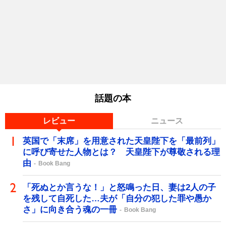
話題の本
レビュー
ニュース
英国で「末席」を用意された天皇陛下を「最前列」
に呼び寄せた人物とは？ 天皇陛下が尊敬される理
由
Book Bang
「死ぬとか言うな！」と怒鳴った日、妻は2人の子
を残して自死した…夫が「自分の犯した罪や愚か
さ」に向き合う魂の一冊
Book Bang