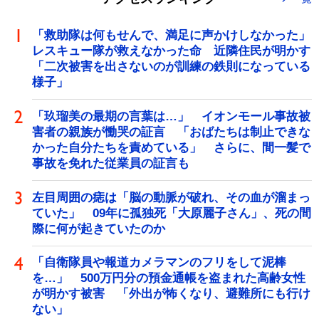
「救助隊は何もせんで、満足に声かけしなかった」
レスキュー隊が救えなかった命 近隣住民が明かす
「二次被害を出さないのが訓練の鉄則になっている
様子」
「玖瑠美の最期の言葉は…」 イオンモール事故被
害者の親族が慟哭の証言 「おばたちは制止できな
かった自分たちを責めている」 さらに、間一髪で
事故を免れた従業員の証言も
左目周囲の痣は「脳の動脈が破れ、その血が溜まっ
ていた」 09年に孤独死「大原麗子さん」、死の間
際に何が起きていたのか
「自衛隊員や報道カメラマンのフリをして泥棒
を…」 500万円分の預金通帳を盗まれた高齢女性
が明かす被害 「外出が怖くなり、避難所にも行け
ない」