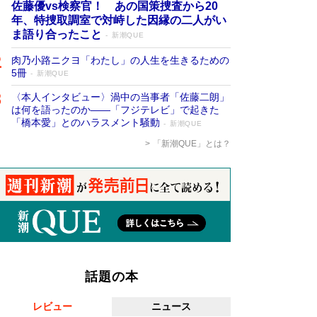
佐藤優vs検察官！ あの国策捜査から20
年、特捜取調室で対峙した因縁の二人がい
ま語り合ったこと
新潮QUE
肉乃小路ニクヨ「わたし」の人生を生きるための
5冊
新潮QUE
〈本人インタビュー〉渦中の当事者「佐藤二朗」
は何を語ったのか――「フジテレビ」で起きた
「橋本愛」とのハラスメント騒動
新潮QUE
「新潮QUE」とは？
話題の本
レビュー
ニュース