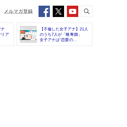
メルマガ登録
奈アナ
【不倫した女子アナ】21人
でリア
のうち7人が「略奪婚」
女子アナは“恋愛の...