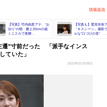
情報提供
【写真】竹内由恵アナ、“お
【写真も】鷲見玲
泊り”の朝 膝上20cmの超
「キスシーン」撮影
ミニスカで美脚...
ルな“口づけの音” ...
左遷”寸前だった 「派手なインス
していた」
2025年02月09日