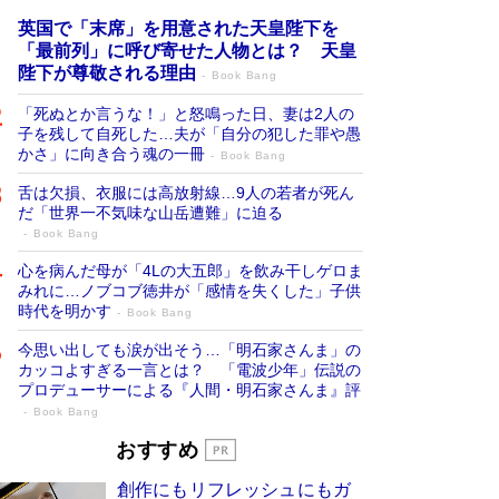
英国で「末席」を用意された天皇陛下を
「最前列」に呼び寄せた人物とは？ 天皇
陛下が尊敬される理由
Book Bang
「死ぬとか言うな！」と怒鳴った日、妻は2人の
子を残して自死した…夫が「自分の犯した罪や愚
かさ」に向き合う魂の一冊
Book Bang
舌は欠損、衣服には高放射線…9人の若者が死ん
だ「世界一不気味な山岳遭難」に迫る
Book Bang
心を病んだ母が「4Lの大五郎」を飲み干しゲロま
みれに…ノブコブ徳井が「感情を失くした」子供
時代を明かす
Book Bang
今思い出しても涙が出そう…「明石家さんま」の
カッコよすぎる一言とは？ 「電波少年」伝説の
プロデューサーによる『人間・明石家さんま』評
Book Bang
「宇宙兄弟」最終46巻がベストセラー1
おすすめ
位 宇宙開発への関心を押し上げた18年の
創作にもリフレッシュにもガ
物語に幕 特装版には「宇宙で描かれたマ