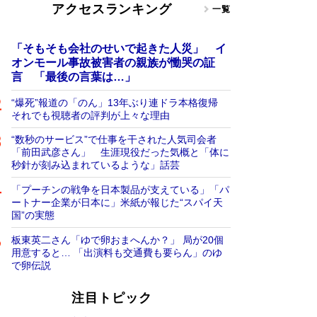
アクセスランキング
一覧
「そもそも会社のせいで起きた人災」 イ
オンモール事故被害者の親族が慟哭の証
言 「最後の言葉は…」
“爆死”報道の「のん」13年ぶり連ドラ本格復帰
それでも視聴者の評判が上々な理由
“数秒のサービス”で仕事を干された人気司会者
「前田武彦さん」 生涯現役だった気概と「体に
秒針が刻み込まれているような」話芸
「プーチンの戦争を日本製品が支えている」「パ
ートナー企業が日本に」米紙が報じた“スパイ天
国”の実態
板東英二さん「ゆで卵おまへんか？」 局が20個
用意すると… 「出演料も交通費も要らん」のゆ
で卵伝説
注目トピック