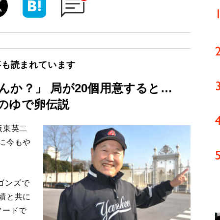
事も読まれています
んか？」 局が20個用意すると…
のゆで卵伝説
板東英二
に今もや
ゴンズで
績と共に
ソードで