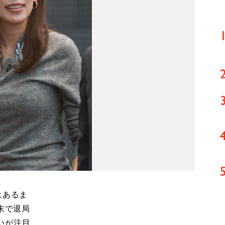
はあるま
末で退局
いが注目