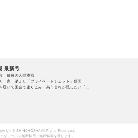
潮 最新号
震 修羅の人間模様
ん一家 消えた「プライベートジェット」帰国
を履いて国会で座りこみ 高市首相が隠したい「...
pyright © SHINCHOSHA All Rights Reserved.
データについて無断転用・無断転載を禁じます。