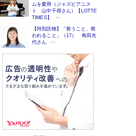
ムを愛用（ジャズピアニス
ンガ」も収録
Book Bang
ト 山中千尋さん）【LOTTE
美輪明宏 晩年の回答を集めた『ほほえんで生き
TIMES】
PR
るための人生相談』がランクイン［エンターテイ
メントベストセラー］
Book Bang
【特別読物】「救うこと、救
われること」（17） 角田光
「『火垂るの墓』は、大嘘である」原作者が抱き
代さん
続けた“自責の念”とは…「自己憐憫は描きたくな
PR
い」監督が徹底的にこだわったこと（後編） #
戦争の記憶
Book Bang
「叱って伸びるやつは、褒めたらもっと伸びる」
俳優・高嶋政伸が家族に教わった“人を育てるコ
ツ”…芸への考え方を明かす
Book Bang
東野圭吾、伊坂幸太郎の人気シリーズ最新作どち
らも文庫化 映画化された直木賞受賞作もランク
イン［文庫ベストセラー］
Book Bang