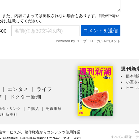
週刊新
熊本地
小室さ
ヒール
｜
エンタメ
｜
ライフ
ガ
｜
ドクター新潮
作権・リンク
｜
ご購入
｜
免責事項
会社新潮社
Co
配信サービスが、著作権者からコンテンツ使用許諾
すべての画像・
録商標（登録番号第6091713号）です。ABJ