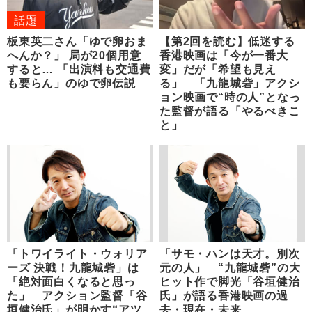
話題
板東英二さん「ゆで卵おま
【第2回を読む】低迷する
へんか？」 局が20個用意
香港映画は「今が一番大
すると… 「出演料も交通費
変」だが「希望も見え
も要らん」のゆで卵伝説
る」 「九龍城砦」アクシ
ョン映画で“時の人”となっ
た監督が語る「やるべきこ
と」
「トワイライト・ウォリア
「サモ・ハンは天才。別次
ーズ 決戦！九龍城砦」は
元の人」 “九龍城砦”の大
「絶対面白くなると思っ
ヒット作で脚光「谷垣健治
た」 アクション監督「谷
氏」が語る香港映画の過
垣健治氏」が明かす“アツ
去・現在・未来