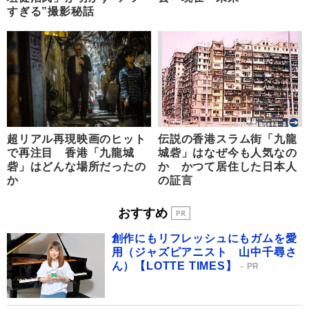
すぎる”撮影秘話
超リアル再現映画のヒット
伝説の香港スラム街「九龍
で再注目 香港「九龍城
城砦」はなぜ今も人気なの
砦」はどんな場所だったの
か かつて居住した日本人
か
の証言
おすすめ
創作にもリフレッシュにもガムを愛
用（ジャズピアニスト 山中千尋さ
ん）【LOTTE TIMES】
PR