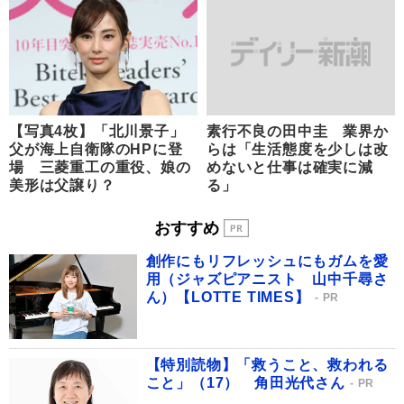
【写真4枚】「北川景子」
素行不良の田中圭 業界か
父が海上自衛隊のHPに登
らは「生活態度を少しは改
場 三菱重工の重役、娘の
めないと仕事は確実に減
美形は父譲り？
る」
おすすめ
創作にもリフレッシュにもガムを愛
用（ジャズピアニスト 山中千尋さ
ん）【LOTTE TIMES】
PR
【特別読物】「救うこと、救われる
こと」（17） 角田光代さん
PR