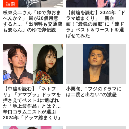
話題
板東英二さん「ゆで卵おま
【前編を読む】2024年「ド
へんか？」 局が20個用意
ラマ総まくり」 新企
すると… 「出演料も交通費
画！“最強の頭脳”に「連ド
も要らん」のゆで卵伝説
ラ」ベスト＆ワーストを選
ばせてみた
【中編を読む】「ネトフ
小栗旬、“フジのドラマに
リ」「アマプラ」ドラマを
は二度と出ない”の激怒
押さえてベスト1に選ばれ
た「地上波作品」とは？…
辛口コラムニストが選ぶ
2024年「ドラマ総まくり」