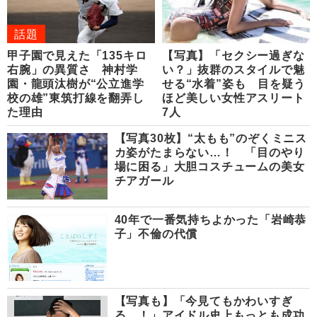
話題
甲子園で見えた「135キロ
【写真】「セクシー過ぎな
右腕」の異質さ 神村学
い？」抜群のスタイルで魅
園・龍頭汰樹が“公立進学
せる“水着”姿も 目を疑う
校の雄”東筑打線を翻弄し
ほど美しい女性アスリート
た理由
7人
【写真30枚】“太もも”のぞくミニス
カ姿がたまらない…！ 「目のやり
場に困る」大胆コスチュームの美女
チアガール
40年で一番気持ちよかった「岩崎恭
子」不倫の代償
【写真も】「今見てもかわいすぎ
る…！」アイドル史上もっとも成功