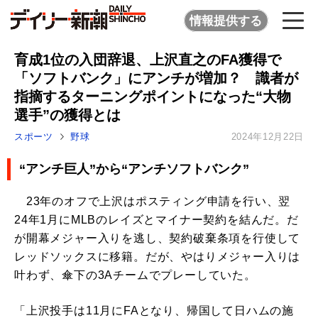
情報提供する
育成1位の入団辞退、上沢直之のFA獲得で
「ソフトバンク」にアンチが増加？ 識者が
指摘するターニングポイントになった“大物
選手”の獲得とは
スポーツ
野球
2024年12月22日
“アンチ巨人”から“アンチソフトバンク”
23年のオフで上沢はポスティング申請を行い、翌
24年1月にMLBのレイズとマイナー契約を結んだ。だ
が開幕メジャー入りを逃し、契約破棄条項を行使して
レッドソックスに移籍。だが、やはりメジャー入りは
叶わず、傘下の3Aチームでプレーしていた。
「上沢投手は11月にFAとなり、帰国して日ハムの施