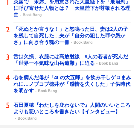
英国で「末席」を用意された天皇陛下を「最前列」
に呼び寄せた人物とは？ 天皇陛下が尊敬される理
由
Book Bang
「死ぬとか言うな！」と怒鳴った日、妻は2人の子
を残して自死した…夫が「自分の犯した罪や愚か
さ」に向き合う魂の一冊
Book Bang
舌は欠損、衣服には高放射線…9人の若者が死んだ
「世界一不気味な山岳遭難」に迫る
Book Bang
心を病んだ母が「4Lの大五郎」を飲み干しゲロまみ
れに…ノブコブ徳井が「感情を失くした」子供時代
を明かす
Book Bang
石田夏穂『わたしを庇わないで』人間のいいところ
よりも悪いところを書きたい【インタビュー】
Book Bang