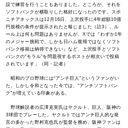
設で練習を行うこともありました。ところが、それを
ソフトバンクが横取りした格好になったのです。スポ
ニチアネックスは12月16日、上沢投手に4年総額10億
円規模の条件が提示されたと報じました（註3）。ル
ール上は何も問題はありませんが、Xでは『わずか1年
のメジャー挑戦で、しかも日ハム復帰ではなくソフト
バンク移籍は納得できない』など、上沢投手とソフト
バンクの“モラル”を問題視するポストが相次いで投稿
されています」（同・記者）
昭和のプロ野球には“アンチ巨人”というファンがい
た。しかし令和となった今では、“アンチソフトバン
ク”が増えている印象がある。
野球解説者の広澤克実氏はヤクルト、巨人、阪神の
3球団でプレーした。ヤクルトではアンチ巨人的な発
言の多かった野村克也氏が監督を務め、阪神ファンは