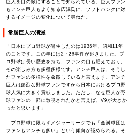
巨人を目の敵にすることで知られている。巨人ファン
もアンチ巨人もよく知る広澤氏に、ソフトバンクに対
するイメージの変化について尋ねた。
常勝巨人の消滅
「日本にプロ野球が誕生したのは1936年、昭和11年
のことです。この年には2・26事件が起きました。プ
ロ野球は長い歴史を持ち、ファンの目も肥えており、
その楽しみ方も多種多様です。アンチ巨人は、そうし
たファンの多様性を象徴していると言えます。アンチ
巨人は熱烈な野球ファンですから日本におけるプロ野
球人気に大きく貢献しました。ただし、なぜ巨人が野
球ファンの一部に敵視されたかと言えば、V9が大きか
ったと思います」
プロ野球に限らずメジャーリーグでも「金満球団は
ファンもアンチも多い」という傾向が認められる。そ