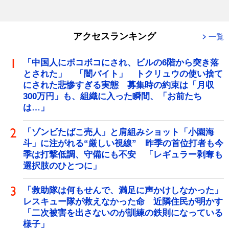
アクセスランキング
一覧
「中国人にボコボコにされ、ビルの6階から突き落
とされた」 「闇バイト」 トクリュウの使い捨て
にされた悲惨すぎる実態 募集時の約束は「月収
300万円」も、組織に入った瞬間、「お前たち
は…」
「ゾンビたばこ売人」と肩組みショット「小園海
斗」に注がれる“厳しい視線” 昨季の首位打者も今
季は打撃低調、守備にも不安 「レギュラー剥奪も
選択肢のひとつに」
「救助隊は何もせんで、満足に声かけしなかった」
レスキュー隊が救えなかった命 近隣住民が明かす
「二次被害を出さないのが訓練の鉄則になっている
様子」