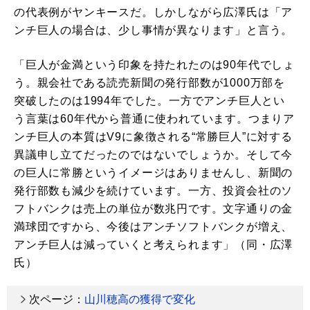
の代表例がヤンキースだ。しかしながら広澤氏は「ア
ンチ巨人の場合は、少し事情が異なります」と言う。
「巨人が金満という印象を持たれたのは90年代でしょ
う。親会社である読売新聞の発行部数が1000万部を
突破したのは1994年でした。一方でアンチ巨人とい
う言葉は60年代から普通に使われています。つまりア
ンチ巨人の本質はV9に象徴される“常勝巨人”に対する
異議申し立てだったのではないでしょうか。そして今
の巨人に常勝というイメージはありませんし、新聞の
発行部数も減少を続けています。一方、投資会社のソ
フトバンクは売上の単位が数兆円です。文字通りの金
満球団ですから、今後はアンチソフトバンクが増え、
アンチ巨人は減っていくと考えられます」（同・広澤
氏）
次ページ：
山川穂高の獲得で変化