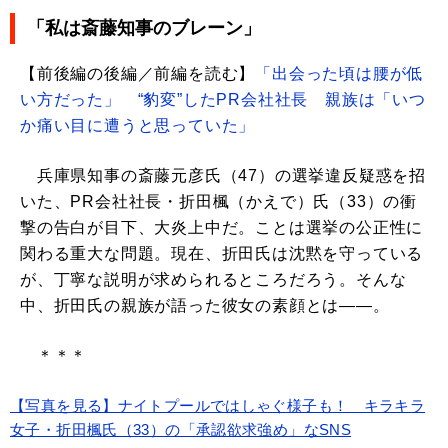
「私は斎藤知事のブレーン」
【前後編の後編／前編を読む】
「出会った頃は腰が低
い方だった」 “豹変”したPR会社社長 親族は「いつ
か痛い目に遭うと思っていた」
兵庫県知事の斎藤元彦氏（47）の選挙違反疑惑を招
いた、PR会社社長・折田楓（かえで）氏（33）の衝
撃の告白が目下、大炎上中だ。ことは選挙の公正性に
関わる重大な問題。現在、折田氏は沈黙を守っている
が、丁寧な説明が求められるところだろう。そんな
中、折田氏の親族が語った彼女の素顔とは――。
＊＊＊
【写真を見る】ナイトプールではしゃぐ様子も！ キラキラ
女子・折田楓氏（33）の「承認欲求強め」なSNS