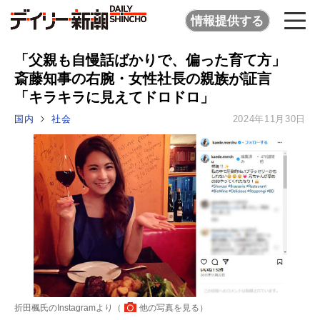
情報提供する
「父親も自慢話ばかりで、偏った育て方」
斎藤知事の右腕・女性社長の親族が証言
「キラキラに見えてドロドロ」
国内
社会
2024年11月30日
折田楓氏のInstagramより（
他の写真を見る
）