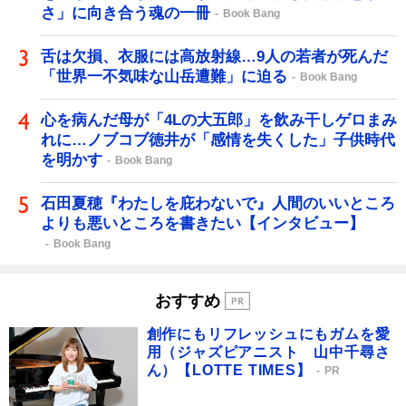
さ」に向き合う魂の一冊
Book Bang
舌は欠損、衣服には高放射線…9人の若者が死んだ
「世界一不気味な山岳遭難」に迫る
Book Bang
心を病んだ母が「4Lの大五郎」を飲み干しゲロまみ
れに…ノブコブ徳井が「感情を失くした」子供時代
を明かす
Book Bang
石田夏穂『わたしを庇わないで』人間のいいところ
よりも悪いところを書きたい【インタビュー】
Book Bang
おすすめ
創作にもリフレッシュにもガムを愛
用（ジャズピアニスト 山中千尋さ
ん）【LOTTE TIMES】
PR