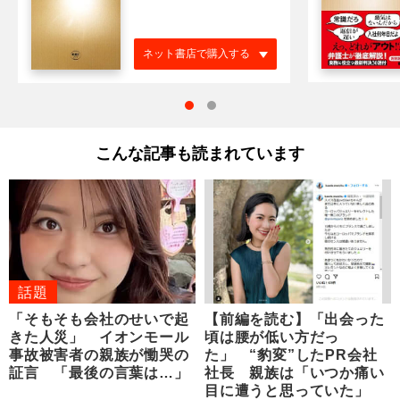
ネット書店で購入する
こんな記事も読まれています
話題
「そもそも会社のせいで起
【前編を読む】「出会った
きた人災」 イオンモール
頃は腰が低い方だっ
事故被害者の親族が慟哭の
た」 “豹変”したPR会社
証言 「最後の言葉は…」
社長 親族は「いつか痛い
目に遭うと思っていた」