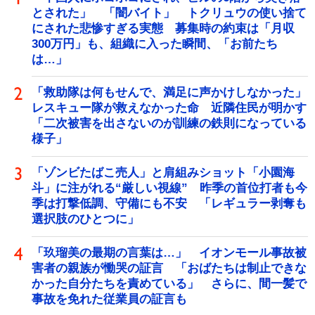
とされた」 「闇バイト」 トクリュウの使い捨て
にされた悲惨すぎる実態 募集時の約束は「月収
300万円」も、組織に入った瞬間、「お前たち
は…」
「救助隊は何もせんで、満足に声かけしなかった」
レスキュー隊が救えなかった命 近隣住民が明かす
「二次被害を出さないのが訓練の鉄則になっている
様子」
「ゾンビたばこ売人」と肩組みショット「小園海
斗」に注がれる“厳しい視線” 昨季の首位打者も今
季は打撃低調、守備にも不安 「レギュラー剥奪も
選択肢のひとつに」
「玖瑠美の最期の言葉は…」 イオンモール事故被
害者の親族が慟哭の証言 「おばたちは制止できな
かった自分たちを責めている」 さらに、間一髪で
事故を免れた従業員の証言も