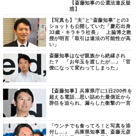
【斎藤知事の公選法違反疑
惑】
【写真も】“夫”と“斎藤知事”との3
ショットも公開していた「慶応出身
33歳・キラキラ社長」 上脇博之教
授が明言「取引は違法の可能性が高
い」
斎藤知事はなぜ親族から絶縁され
た？ 「お年玉を渡したが…」「官
僚になって変わってしまった」
【斎藤知事】兵庫県庁に1日200件を
超える電話…思い詰めた最側近から
辞任を迫られ、漏らした衝撃の一言
「ウンチでも食ってろ！と写真を添
付し…」 兵庫県知事選、斎藤元彦