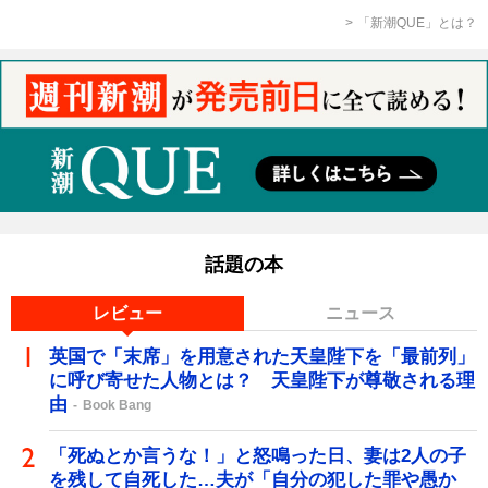
「新潮QUE」とは？
話題の本
レビュー
ニュース
英国で「末席」を用意された天皇陛下を「最前列」
に呼び寄せた人物とは？ 天皇陛下が尊敬される理
由
Book Bang
「死ぬとか言うな！」と怒鳴った日、妻は2人の子
を残して自死した…夫が「自分の犯した罪や愚か