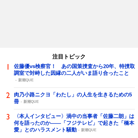
注目トピック
佐藤優vs検察官！ あの国策捜査から20年、特捜取
調室で対峙した因縁の二人がいま語り合ったこと
新潮QUE
肉乃小路ニクヨ「わたし」の人生を生きるための5
冊
新潮QUE
〈本人インタビュー〉渦中の当事者「佐藤二朗」は
何を語ったのか――「フジテレビ」で起きた「橋本
愛」とのハラスメント騒動
新潮QUE