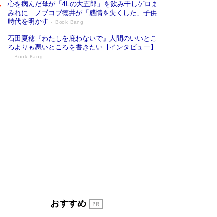
心を病んだ母が「4Lの大五郎」を飲み干しゲロま
みれに…ノブコブ徳井が「感情を失くした」子供
時代を明かす
Book Bang
石田夏穂『わたしを庇わないで』人間のいいとこ
ろよりも悪いところを書きたい【インタビュー】
Book Bang
「叱って伸びるやつは、褒めたらもっと伸
びる」俳優・高嶋政伸が家族に教わっ
た“人を育てるコツ”…芸への考え方を明か
す
Book Bang
「『火垂るの墓』は、大嘘である」原作者が抱き
続けた“自責の念”とは…「自己憐憫は描きたくな
い」監督が徹底的にこだわったこと（後編） #
戦争の記憶
Book Bang
美輪明宏 晩年の回答を集めた『ほほえんで生き
るための人生相談』がランクイン［エンターテイ
メントベストセラー］
Book Bang
「宇宙兄弟」最終46巻がベストセラー1位 宇宙
おすすめ
開発への関心を押し上げた18年の物語に幕 特装
版には「宇宙で描かれたマンガ」も収録