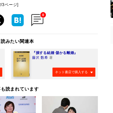
2/3ページ]
0
て読みたい関連本
『損する結婚 儲かる離婚』
藤沢 数希
著
ネット書店で購入する
事も読まれています