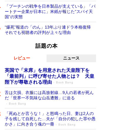
「プーチンの戦争を日本製品が支えている」「パ
ートナー企業が日本に」米紙が報じた“スパイ天
国”の実態
“爆死”報道の「のん」13年ぶり連ドラ本格復帰
それでも視聴者の評判が上々な理由
話題の本
レビュー
ニュース
英国で「末席」を用意された天皇陛下を
「最前列」に呼び寄せた人物とは？ 天皇
陛下が尊敬される理由
Book Bang
舌は欠損、衣服には高放射線…9人の若者が死ん
だ「世界一不気味な山岳遭難」に迫る
Book Bang
「死ぬとか言うな！」と怒鳴った日、妻は2人の
子を残して自死した…夫が「自分の犯した罪や愚
かさ」に向き合う魂の一冊
Book Bang