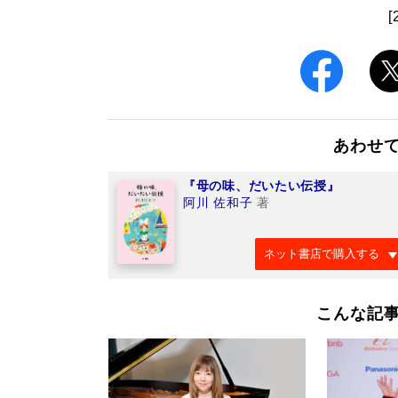
[
あわせ
『母の味、だいたい伝授』
阿川 佐和子
著
ネット書店で購入する
こんな記