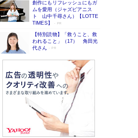
創作にもリフレッシュにもガ
Book Bang
ムを愛用（ジャズピアニス
「不意に涙が出そうに…」高嶋政伸が明かし
ト 山中千尋さん）【LOTTE
た“13歳の娘を暴行する役”への葛藤 インティマ
TIMES】
PR
シーコーディネーターに支えられたNHK『大奥』
の裏側
Book Bang
【特別読物】「救うこと、救
われること」（17） 角田光
代さん
PR