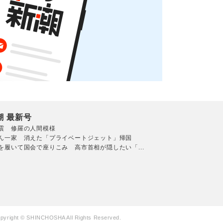
潮 最新号
震 修羅の人間模様
ん一家 消えた「プライベートジェット」帰国
を履いて国会で座りこみ 高市首相が隠したい「...
pyright © SHINCHOSHA All Rights Reserved.