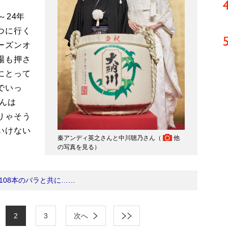
～24年
つに行く
ーズンオ
場も押さ
にとって
でいっ
さんは
りゃそう
いけない
秦アンディ英之さんと中川聴乃さん（
他
の写真を見る
）
108本のバラと共に……
2
3
次へ