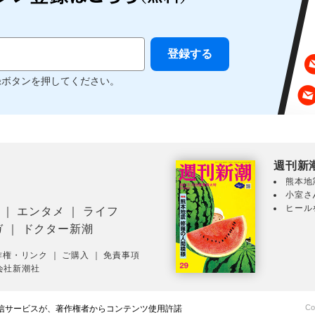
録ボタンを押してください。
週刊新
熊本地
小室さ
ヒール
｜
エンタメ
｜
ライフ
ガ
｜
ドクター新潮
作権・リンク
｜
ご購入
｜
免責事項
会社新潮社
Co
配信サービスが、著作権者からコンテンツ使用許諾