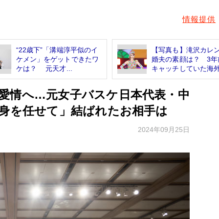
情報提供
“22歳下”「溝端淳平似のイ
【写真も】滝沢カレ
ケメン」をゲットできたワ
婚夫の素顔は？ 3年
ケは？ 元天才...
キャッチしていた海外.
愛情へ…元女子バスケ日本代表・中
に身を任せて」結ばれたお相手は
2024年09月25日