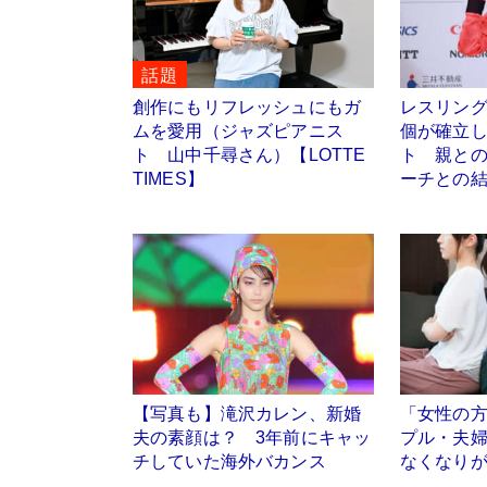
話題
創作にもリフレッシュにもガ
レスリン
ムを愛用（ジャズピアニス
個が確立
ト 山中千尋さん）【LOTTE
ト 親と
TIMES】
ーチとの
【写真も】滝沢カレン、新婚
「女性の
夫の素顔は？ 3年前にキャッ
プル・夫
チしていた海外バカンス
なくなり