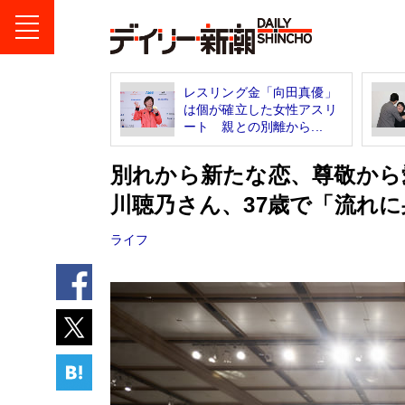
レスリング金「向田真優」
は個が確立した女性アスリ
ート 親との別離から...
別れから新たな恋、尊敬から
川聴乃さん、37歳で「流れ
ライフ