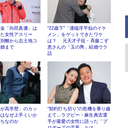
グ金「向田真優」は
“22歳下”「溝端淳平似のイケ
した女性アスリー
メン」をゲットできたワケ
の別離から志土地コ
は？ 元天才子役・斉藤こず
結婚まで
恵さんの「玉の輿」結婚ウラ
話
方が高学歴」のカッ
“契約打ち切り”の危機を乗り越
婦はなぜ上手くいか
えて…ラグビー・麻生典宏選
がちなのか
手が最愛の女性に語った「プ
ロポーズの言葉」とは