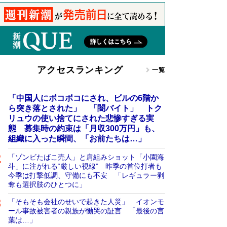
アクセスランキング
一覧
「中国人にボコボコにされ、ビルの6階か
ら突き落とされた」 「闇バイト」 トク
リュウの使い捨てにされた悲惨すぎる実
態 募集時の約束は「月収300万円」も、
組織に入った瞬間、「お前たちは…」
「ゾンビたばこ売人」と肩組みショット「小園海
斗」に注がれる“厳しい視線” 昨季の首位打者も
今季は打撃低調、守備にも不安 「レギュラー剥
奪も選択肢のひとつに」
「そもそも会社のせいで起きた人災」 イオンモ
ール事故被害者の親族が慟哭の証言 「最後の言
葉は…」