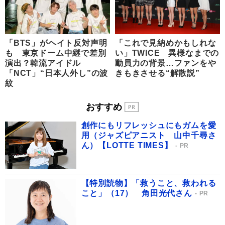
「BTS」がヘイト反対声明
「これで見納めかもしれな
も 東京ドーム中継で差別
い」TWICE 異様なまでの
演出？韓流アイドル
動員力の背景…ファンをや
「NCT」“日本人外し”の波
きもきさせる“解散説”
紋
おすすめ
創作にもリフレッシュにもガムを愛
用（ジャズピアニスト 山中千尋さ
ん）【LOTTE TIMES】
PR
【特別読物】「救うこと、救われる
こと」（17） 角田光代さん
PR