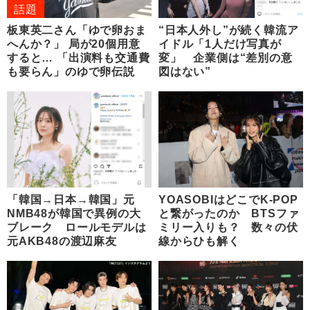
話題
板東英二さん「ゆで卵おま
“日本人外し”が続く韓流ア
へんか？」 局が20個用意
イドル「1人だけ写真が
すると… 「出演料も交通費
変」 企業側は“差別の意
も要らん」のゆで卵伝説
図はない”
「韓国→日本→韓国」元
YOASOBIはどこでK-POP
NMB48が韓国で異例の大
と繋がったのか BTSファ
ブレーク ロールモデルは
ミリー入りも？ 数々の伏
元AKB48の渡辺麻友
線からひも解く