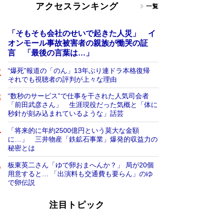
アクセスランキング
一覧
「そもそも会社のせいで起きた人災」 イ
オンモール事故被害者の親族が慟哭の証
言 「最後の言葉は…」
“爆死”報道の「のん」13年ぶり連ドラ本格復帰
それでも視聴者の評判が上々な理由
“数秒のサービス”で仕事を干された人気司会者
「前田武彦さん」 生涯現役だった気概と「体に
秒針が刻み込まれているような」話芸
「将来的に年約2500億円という莫大な金額
に…」 三井物産「鉄鉱石事業」爆発的収益力の
秘密とは
板東英二さん「ゆで卵おまへんか？」 局が20個
用意すると… 「出演料も交通費も要らん」のゆ
で卵伝説
注目トピック