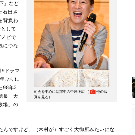
下』など
た石田さ
を背負わ
優として
ビノビで
気につな
月9ドラマ
0年ぶりに
98年3
司会を中心に活躍中の中居正広 （
他の写
信長 天
真を見る
）
教場」の
ったんですけど、（木村が）すごく大御所みたいにな