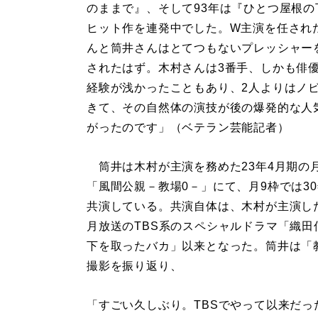
のままで』、そして93年は『ひとつ屋根の
ヒット作を連発中でした。W主演を任され
んと筒井さんはとてつもないプレッシャー
されたはず。木村さんは3番手、しかも俳
経験が浅かったこともあり、2人よりはノ
きて、その自然体の演技が後の爆発的な人
がったのです」（ベテラン芸能記者）
筒井は木村が主演を務めた23年4月期の
「風間公親－教場0－」にて、月9枠では3
共演している。共演自体は、木村が主演した
月放送のTBS系のスペシャルドラマ「織田
下を取ったバカ」以来となった。筒井は「
撮影を振り返り、
「すごい久しぶり。TBSでやって以来だ