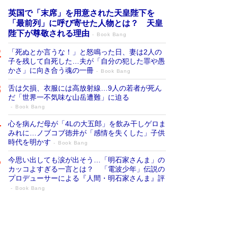
英国で「末席」を用意された天皇陛下を
「最前列」に呼び寄せた人物とは？ 天皇
陛下が尊敬される理由
Book Bang
「死ぬとか言うな！」と怒鳴った日、妻は2人の
子を残して自死した…夫が「自分の犯した罪や愚
かさ」に向き合う魂の一冊
Book Bang
舌は欠損、衣服には高放射線…9人の若者が死ん
だ「世界一不気味な山岳遭難」に迫る
Book Bang
心を病んだ母が「4Lの大五郎」を飲み干しゲロま
みれに…ノブコブ徳井が「感情を失くした」子供
時代を明かす
Book Bang
今思い出しても涙が出そう…「明石家さんま」の
カッコよすぎる一言とは？ 「電波少年」伝説の
プロデューサーによる『人間・明石家さんま』評
Book Bang
「宇宙兄弟」最終46巻がベストセラー1
位 宇宙開発への関心を押し上げた18年の
物語に幕 特装版には「宇宙で描かれたマ