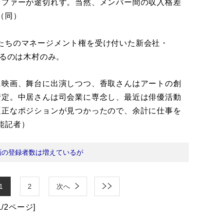
オファーが途切れず。当然、メンバー間の収入格差
（同）
たちのマネージメント権を受け付いた新会社・
ているのは木村のみ。
に映画、舞台に出演しつつ、香取さんはアートの創
安定。中居さんは司会業に専念し、最近は俳優活動
適正なポジションが見つかったので、余計に仕事を
能記者）
画の登録者数は増えているが
1
2
次へ
1/2ページ]