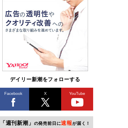
デイリー新潮をフォローする
Facebook
X
YouTube
「週刊新潮」
速報
の発売前日に
が届く！