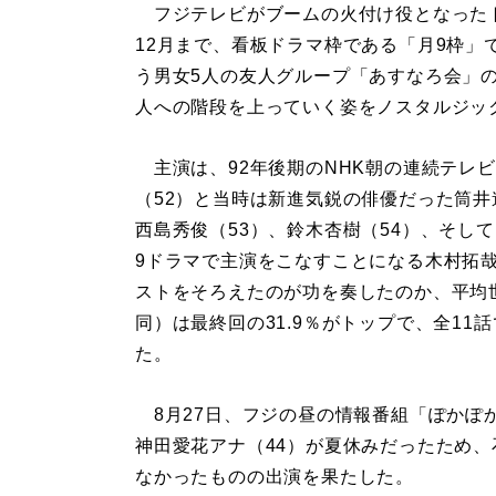
フジテレビがブームの火付け役となったトレ
12月まで、看板ドラマ枠である「月9枠
う男女5人の友人グループ「あすなろ会」
人への階段を上っていく姿をノスタルジッ
主演は、92年後期のNHK朝の連続テレ
（52）と当時は新進気鋭の俳優だった筒井
西島秀俊（53）、鈴木杏樹（54）、そし
9ドラマで主演をこなすことになる木村拓
ストをそろえたのが功を奏したのか、平均
同）は最終回の31.9％がトップで、全11
た。
8月27日、フジの昼の情報番組「ぽかぽ
神田愛花アナ（44）が夏休みだったため
なかったものの出演を果たした。