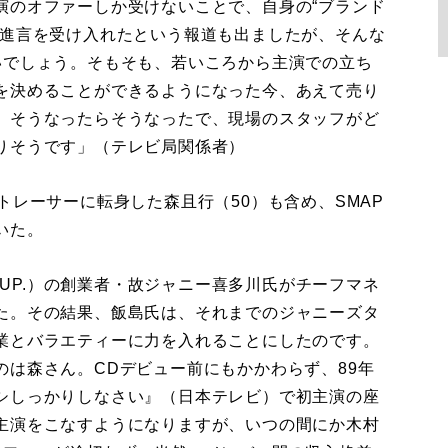
演のオファーしか受けないことで、自身の“ブランド
の進言を受け入れたという報道も出ましたが、そんな
いでしょう。そもそも、若いころから主演での立ち
を決めることができるようになった今、あえて売り
、そうなったらそうなったで、現場のスタッフがど
りそうです」（テレビ局関係者）
レーサーに転身した森且行（50）も含め、SMAP
いた。
E-UP.）の創業者・故ジャニー喜多川氏がチーフマネ
た。その結果、飯島氏は、それまでのジャニーズタ
業とバラエティーに力を入れることにしたのです。
は森さん。CDデビュー前にもかかわらず、89年
シしっかりしなさい』（日本テレビ）で初主演の座
主演をこなすようになりますが、いつの間にか木村