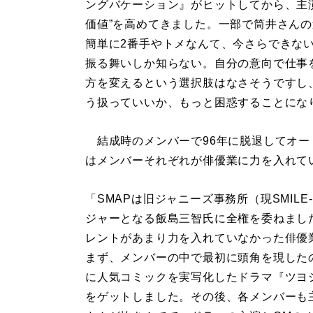
ングバケーション』がヒットしてから、主
価値”を高めてきました。一部で筒井さん
簡単に2番手やトメなんて、今さらできな
振る舞いしか知らない。自分の意向で仕事
方を変えるという選択肢はなさそうですし
う扱っていいか、もっと困惑することにな
結成時のメンバーで96年に脱退してオート
はメンバーそれぞれが俳優業に力を入れて
「SMAPは旧ジャニーズ事務所（現SMIL
ジャーとなる飯島三智氏に全権を委ねまし
レントがあまり力を入れていなかった俳優
まず、メンバーの中で最初に頭角を現したの
に人気コミックを実写化したドラマ『ツヨ
をゲットしました。その後、各メンバーも