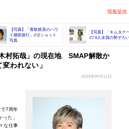
情報提供
【写真】「香取慎吾のハワ
【写真】「キムタク
イ婚前旅行」の2ショット
の“4人全員の勢ぞろい
写真
木村拓哉」の現在地 SMAP解散か
て変われない」
2024年09月11日
で7周年
かった」
々な仕事