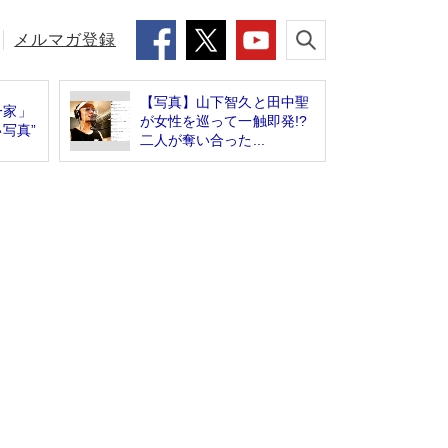
メルマガ登録
【写真】山下智久と田中聖
一家」
が女性を巡って一触即発!?
写真”
二人が奪い合った...