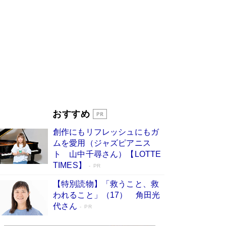
ンガ」も収録
Book Bang
美輪明宏 晩年の回答を集めた『ほほえんで生き
るための人生相談』がランクイン［エンターテイ
メントベストセラー］
Book Bang
「『火垂るの墓』は、大嘘である」原作者が抱き
続けた“自責の念”とは…「自己憐憫は描きたくな
い」監督が徹底的にこだわったこと（後編） #
戦争の記憶
Book Bang
東野圭吾、伊坂幸太郎の人気シリーズ最新作どち
おすすめ
らも文庫化 映画化された直木賞受賞作もランク
イン［文庫ベストセラー］
Book Bang
創作にもリフレッシュにもガ
皇室はなぜ世界から尊敬されているのか？ 「天
ムを愛用（ジャズピアニス
皇陛下はお元気でおられるか」がサウジ国王の第
ト 山中千尋さん）【LOTTE
一声になる理由
Book Bang
TIMES】
PR
【特別読物】「救うこと、救
われること」（17） 角田光
代さん
PR