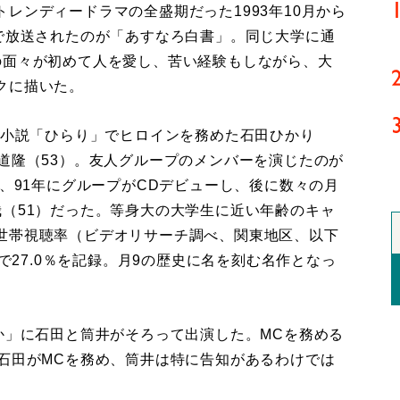
ンディードラマの全盛期だった1993年10月から
」で放送されたのが「あすなろ白書」。同じ大学に通
の面々が初めて人を愛し、苦い経験もしながら、大
クに描いた。
ビ小説「ひらり」でヒロインを務めた石田ひかり
道隆（53）。友人グループのメンバーを演じたのが
て、91年にグループがCDデビューし、後に数々の月
哉（51）だった。等身大の大学生に近い年齢のキャ
世帯視聴率（ビデオリサーチ調べ、関東地区、以下
話で27.0％を記録。月9の歴史に名を刻む名作となっ
か」に石田と筒井がそろって出演した。MCを務める
、石田がMCを務め、筒井は特に告知があるわけでは