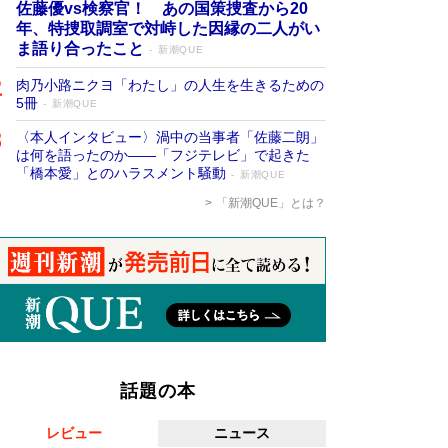
佐藤優vs検察官！ あの国策捜査から20
年、特捜取調室で対峙した因縁の二人がい
ま語り合ったこと
新潮QUE
肉乃小路ニクヨ「わたし」の人生を生きるための
5冊
新潮QUE
〈本人インタビュー〉渦中の当事者「佐藤二朗」
は何を語ったのか――「フジテレビ」で起きた
「橋本愛」とのハラスメント騒動
新潮QUE
「新潮QUE」とは？
話題の本
レビュー
ニュース