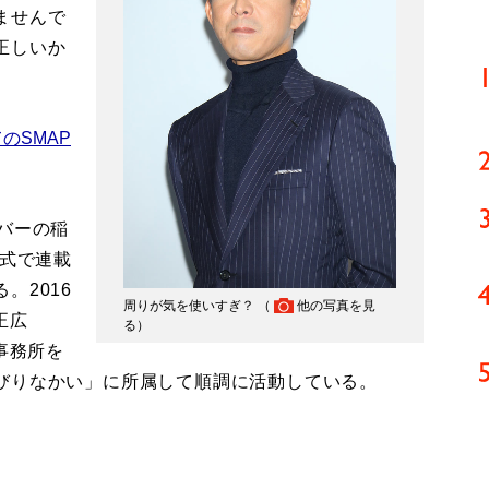
ませんで
正しいか
のSMAP
バーの稲
形式で連載
。2016
周りが気を使いすぎ？ （
他の写真を見
正広
る
）
事務所を
びりなかい」に所属して順調に活動している。