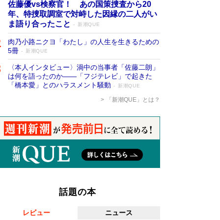
佐藤優vs検察官！ あの国策捜査から20
年、特捜取調室で対峙した因縁の二人がい
ま語り合ったこと
新潮QUE
肉乃小路ニクヨ「わたし」の人生を生きるための
5冊
新潮QUE
〈本人インタビュー〉渦中の当事者「佐藤二朗」
は何を語ったのか――「フジテレビ」で起きた
「橋本愛」とのハラスメント騒動
新潮QUE
「新潮QUE」とは？
話題の本
レビュー
ニュース