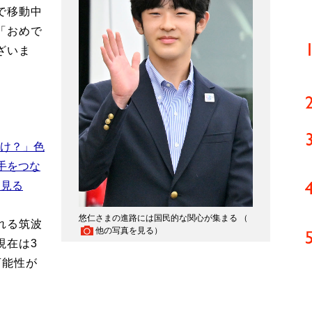
で移動中
「おめで
ざいま
かけ？」色
手をつな
を見る
悠仁さまの進路には国民的な関心が集まる （
れる筑波
他の写真を見る
）
現在は3
可能性が