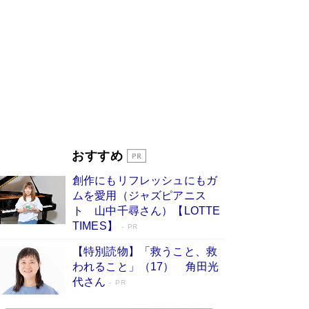
ンガ」も収録
Book Bang
美輪明宏 晩年の回答を集めた『ほほえんで生き
るための人生相談』がランクイン［エンターテイ
メントベストセラー］
Book Bang
「『火垂るの墓』は、大嘘である」原作者が抱き
続けた“自責の念”とは…「自己憐憫は描きたくな
い」監督が徹底的にこだわったこと（後編） #
戦争の記憶
Book Bang
皇室はなぜ世界から尊敬されているのか？ 「天
おすすめ
皇陛下はお元気でおられるか」がサウジ国王の第
一声になる理由
Book Bang
創作にもリフレッシュにもガ
東野圭吾、伊坂幸太郎の人気シリーズ最新作どち
ムを愛用（ジャズピアニス
らも文庫化 映画化された直木賞受賞作もランク
ト 山中千尋さん）【LOTTE
イン［文庫ベストセラー］
Book Bang
TIMES】
PR
【特別読物】「救うこと、救
われること」（17） 角田光
代さん
PR