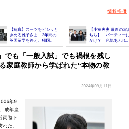
情報提供
【写真】スーツをビシッと
【小室夫妻 最新の写
きめる雅子さま 2年間の
ちら】「パーティー
英国留学を終え、帰国...
かけ？」色気あふれ..
薦」でも「一般入試」でも禍根を残し
る家庭教師から学ばれた“本物の教
2024年09月11日
06年9
え、成年皇
后両陛下
訪れた。