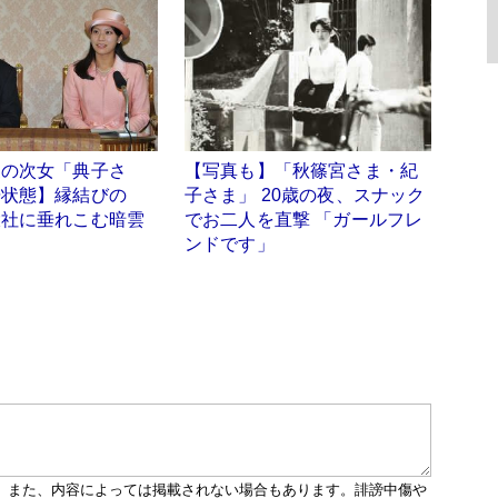
家の次女「典子さ
【写真も】「秋篠宮さま・紀
居状態】縁結びの
子さま」 20歳の夜、スナック
大社に垂れこむ暗雲
でお二人を直撃 「ガールフレ
ンドです」