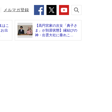
メルマガ登録
真はこ
【高円宮家の次女「典子さ
にお出
ま」が別居状態】縁結びの
.
神・出雲大社に垂れこ...