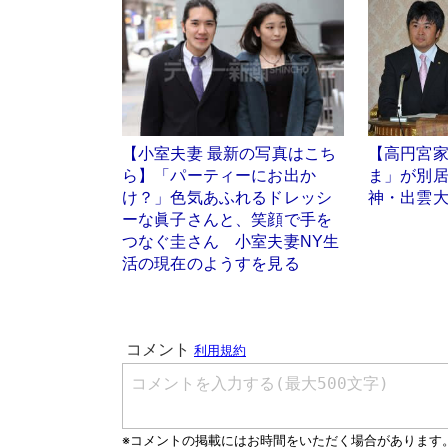
【小室夫妻 最新の写真はこち
【高円宮
ら】「パーティーにお出か
ま」が別
け？」色気あふれるドレッシ
神・出雲
ーな眞子さんと、笑顔で手を
つなぐ圭さん 小室夫妻NY生
活の現在のようすを見る