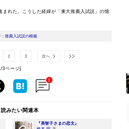
進まれた。こうした経緯が「東大推薦入試説」の憶
ジ：
推薦入試説の根拠
2
3
次へ
1/3ページ]
1
て読みたい関連本
』
『美智子さまの恋文』
橋本 明
著