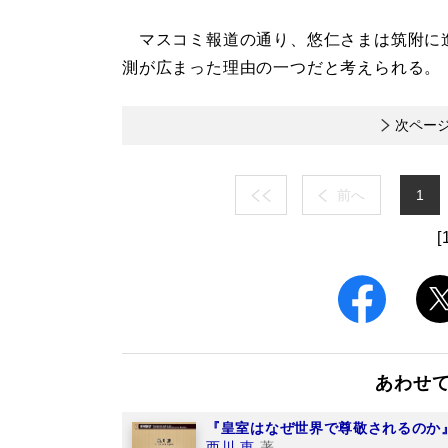
マスコミ報道の通り、悠仁さまは筑附に
測が広まった理由の一つだと考えられる。
次ペー
前へ
1
[
あわせ
『皇室はなぜ世界で尊敬されるのか
西川 恵
著