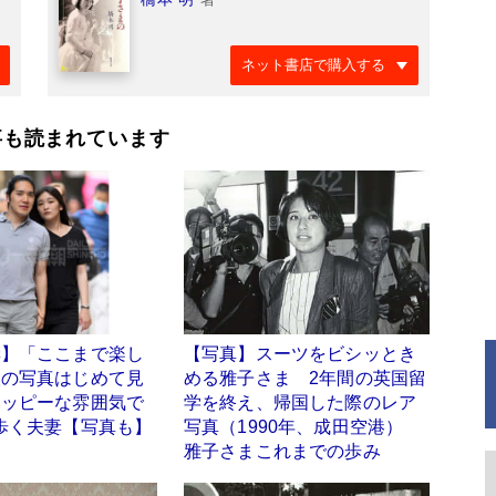
ネット書店で購入する
事も読まれています
妻】「ここまで楽し
【写真】スーツをビシッとき
人の写真はじめて見
める雅子さま 2年間の英国留
ハッピーな雰囲気で
学を終え、帰国した際のレア
歩く夫妻【写真も】
写真（1990年、成田空港）
雅子さまこれまでの歩み