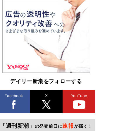
デイリー新潮をフォローする
Facebook
X
YouTube
「週刊新潮」
速報
の発売前日に
が届く！