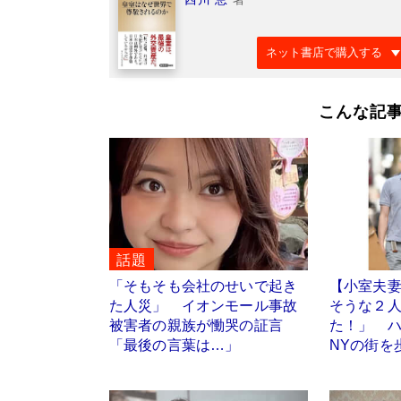
ネット書店で購入する
こんな記
話題
「そもそも会社のせいで起き
【小室夫
た人災」 イオンモール事故
そうな２
被害者の親族が慟哭の証言
た！」 
「最後の言葉は…」
NYの街を