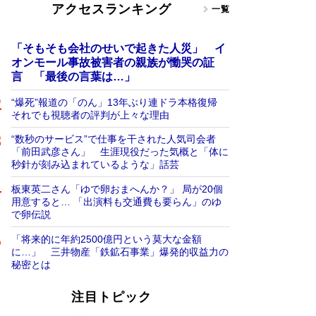
アクセスランキング
一覧
「そもそも会社のせいで起きた人災」 イ
オンモール事故被害者の親族が慟哭の証
言 「最後の言葉は…」
“爆死”報道の「のん」13年ぶり連ドラ本格復帰
それでも視聴者の評判が上々な理由
“数秒のサービス”で仕事を干された人気司会者
「前田武彦さん」 生涯現役だった気概と「体に
秒針が刻み込まれているような」話芸
板東英二さん「ゆで卵おまへんか？」 局が20個
用意すると… 「出演料も交通費も要らん」のゆ
で卵伝説
「将来的に年約2500億円という莫大な金額
に…」 三井物産「鉄鉱石事業」爆発的収益力の
秘密とは
注目トピック