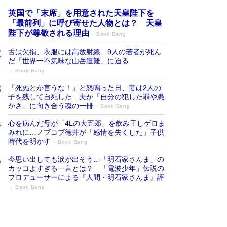
英国で「末席」を用意された天皇陛下を
「最前列」に呼び寄せた人物とは？ 天皇
陛下が尊敬される理由
Book Bang
舌は欠損、衣服には高放射線…9人の若者が死ん
だ「世界一不気味な山岳遭難」に迫る
Book Bang
「死ぬとか言うな！」と怒鳴った日、妻は2人の
子を残して自死した…夫が「自分の犯した罪や愚
かさ」に向き合う魂の一冊
Book Bang
心を病んだ母が「4Lの大五郎」を飲み干しゲロま
みれに…ノブコブ徳井が「感情を失くした」子供
時代を明かす
Book Bang
今思い出しても涙が出そう…「明石家さんま」の
カッコよすぎる一言とは？ 「電波少年」伝説の
プロデューサーによる『人間・明石家さんま』評
Book Bang
「宇宙兄弟」最終46巻がベストセラー1
位 宇宙開発への関心を押し上げた18年の
物語に幕 特装版には「宇宙で描かれたマ