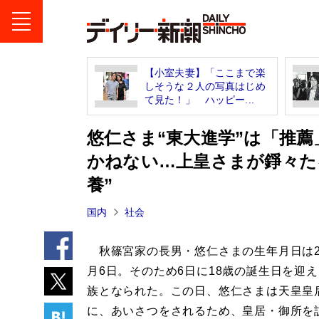
【小室夫妻】「ここまで楽
しそうな２人の写真はじめ
て見た！」 ハッピー...
悠仁さま“東大進学”は「推
かねない…上皇さまが錚々た
養”
国内
社会
秋篠宮家の長男・悠仁さまの生年月日は20
月6日。そのため6日に18歳の誕生日を迎
族となられた。この日、悠仁さまは天皇皇
に、あいさつをされるため、皇居・御所を