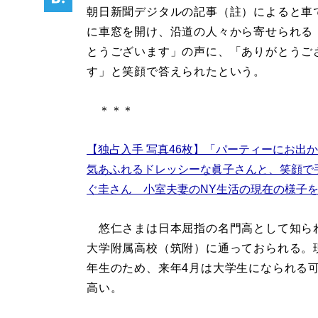
朝日新聞デジタルの記事（註）によると車
に車窓を開け、沿道の人々から寄せられる
とうございます」の声に、「ありがとうご
す」と笑顔で答えられたという。
＊＊＊
【独占入手 写真46枚】「パーティーにお出
気あふれるドレッシーな眞子さんと、笑顔で
ぐ圭さん 小室夫妻のNY生活の現在の様子
悠仁さまは日本屈指の名門高として知ら
大学附属高校（筑附）に通っておられる。
年生のため、来年4月は大学生になられる
高い。