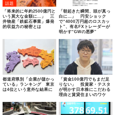
話題
「将来的に年約2500億円と
「朝起きた瞬間、頭が真っ
いう莫大な金額に…」 三
白に…」 円安ショック
井物産「鉄鉱石事業」爆発
で“4000万円超のロスカッ
的収益力の秘密とは
ト”、有名FXトレーダーが
明かす“GWの悪夢”
都道府県別「企業が儲かっ
「資金100億円でもまだ足
ている」ランキング 東京
りない」 投資家・テスタ
は4位という意外な結果に
が明かす日本株にこだわる
理由と賃貸住まいのワケ