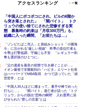
アクセスランキング
一覧
「中国人にボコボコにされ、ビルの6階か
ら突き落とされた」 「闇バイト」 トク
リュウの使い捨てにされた悲惨すぎる実
態 募集時の約束は「月収300万円」も、
組織に入った瞬間、「お前たちは…」
「ゾンビたばこ売人」と肩組みショット「小園海
斗」に注がれる“厳しい視線” 昨季の首位打者も
今季は打撃低調、守備にも不安 「レギュラー剥
奪も選択肢のひとつに」
「父の遺産を最良の状態で引き継ぐことが…」
イオン爆発で非難殺到の「ハビタ」エリート社長
はハーバードでMBA取得 かつて語っていた「経
営哲学」とは
「中国人30人ほどに捕まって、素手や棒でめった
打ちに…」 「闇バイト」逃亡者が語った「トク
リュウ」からの脱出“恐怖の瞬間” 入れ墨男に浴
びせられた“脅しの言葉”とは