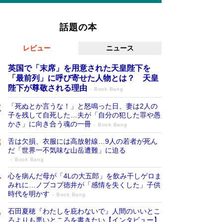
話題の本
レビュー
ニュース
英国で「末席」を用意された天皇陛下を
「最前列」に呼び寄せた人物とは？ 天皇
陛下が尊敬される理由
Book Bang
「死ぬとか言うな！」と怒鳴った日、妻は2人の
子を残して自死した…夫が「自分の犯した罪や愚
かさ」に向き合う魂の一冊
Book Bang
舌は欠損、衣服には高放射線…9人の若者が死ん
だ「世界一不気味な山岳遭難」に迫る
Book Bang
心を病んだ母が「4Lの大五郎」を飲み干しゲロま
みれに…ノブコブ徳井が「感情を失くした」子供
時代を明かす
Book Bang
石田夏穂『わたしを庇わないで』人間のいいとこ
ろよりも悪いところを書きたい【インタビュー】