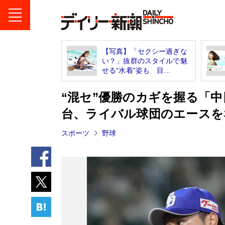
【写真】「セクシー過ぎな
い？」抜群のスタイルで魅
せる“水着”姿も 目...
“混セ”優勝のカギを握る「
台、ライバル球団のエースを
スポーツ
野球