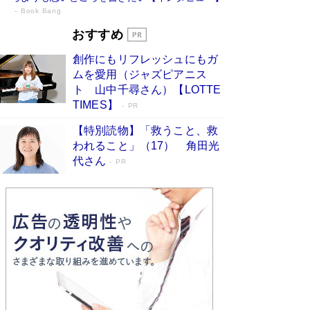
Book Bang
73歳でも働くしかない 「老後レス時代」
おすすめ
に交通誘導員の独白が話題
Book Bang
創作にもリフレッシュにもガ
「『火垂るの墓』は、大嘘である」原作者が抱き
ムを愛用（ジャズピアニス
続けた“自責の念”とは…「自己憐憫は描きたくな
ト 山中千尋さん）【LOTTE
い」監督が徹底的にこだわったこと（後編） #
TIMES】
PR
戦争の記憶
Book Bang
【特別読物】「救うこと、救
「なんで？ そんな馬鹿な……」90歳になった作
われること」（17） 角田光
家・阿刀田高さんが、ひとり暮らしの生活を明か
す
代さん
Book Bang
PR
友近氏、絶賛！ 鎌倉を舞台に、孤独を抱えた
人々が新たな一歩を踏み出す連作短篇集『海のほ
とりのプラネット』試し読み
Book Bang
和田秀樹の70代、80代向け新書がベスト3を独
占 上半期1位にも選出［新書ベストセラー］
Book Bang