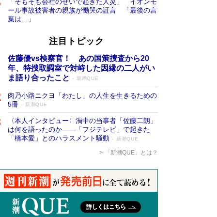
「そもそも会社のせいで起きた人災」 イオンモ
ール事故被害者の親族が慟哭の証言 「最後の言
葉は…」
注目トピック
佐藤優vs検察官！ あの国策捜査から20
年、特捜取調室で対峙した因縁の二人がい
ま語り合ったこと
新潮QUE
肉乃小路ニクヨ「わたし」の人生を生きるための
5冊
新潮QUE
〈本人インタビュー〉渦中の当事者「佐藤二朗」
は何を語ったのか――「フジテレビ」で起きた
「橋本愛」とのハラスメント騒動
新潮QUE
「新潮QUE」とは？