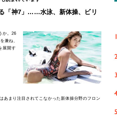
る「神7」……水泳、新体操、ビリ
か。26
姿を兼ね、
を展開す
はあまり注目されてこなかった新体操分野のフロン