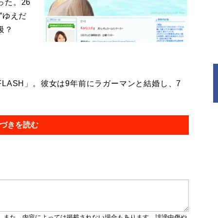
た。26
”ゆえだ
級？
ASH」。彼女は9年前にラガーマンと結婚し、7
づきを読む