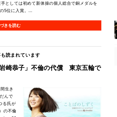
選手としては初めて新体操の個人総合で銅メダルを
5位に入賞。...
づきを読む
事も読まれています
「岩崎恭子」不倫の代償 東京五輪で
年間生き
んだんで
つる氏が
）の不倫