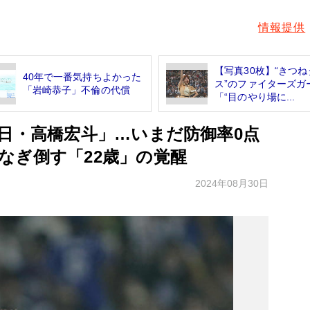
情報提供
【写真30枚】“きつね
40年で一番気持ちよかった
ス”のファイターズ
「岩崎恭子」不倫の代償
「“目のやり場に...
中日・高橋宏斗」…いまだ防御率0点
なぎ倒す「22歳」の覚醒
2024年08月30日