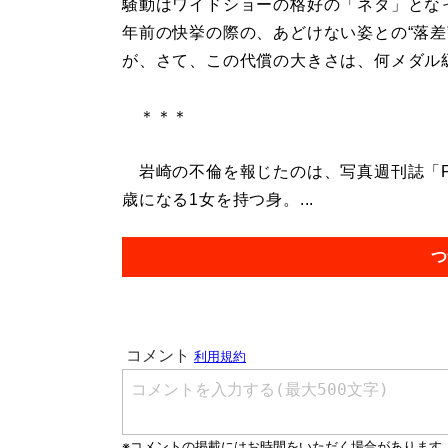
騒動はワイドショーの格好の「ネタ」となっ
年前の快挙の際の、あどけない姿との“落差
が、さて、この代償の大きさは、何メダル
＊＊＊
岩崎の不倫を報じたのは、写真週刊誌「FL
歳になる1女を持つ身。...
つ