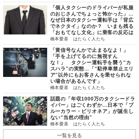
「個人タクシーのドライバーが私服
のおじさんでちょっと怖かった」…
なぜ日本のタクシー運転手は「背広
でネクタイ」なのか？ いまも残る
「おもてなし文化」に乗客の反応は
橋本愛喜 はたらく人たち
「黄信号なんかで止まるなよ！」
「手を上げてるのに無視すん
な！」 タクシー運転手を襲う“カ
スハラ”の実態…「“駐停車禁止エリ
ア”以外にもお客さんを乗せられな
い場合があるんです」
橋本愛喜 はたらく人たち
話題の「年収1000万のタクシードラ
イバー」はごくわずか…日本で「ブ
ルーカラー・ビリオネア」が誕生し
ない“当然の理由”
橋本愛喜 はたらく人たち
一覧を見る