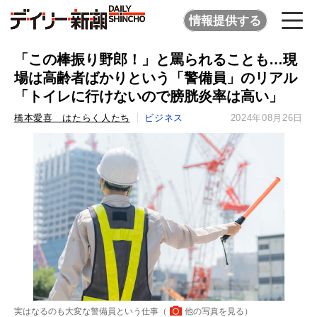
情報提供する
「この棒振り野郎！」と罵られることも…現
場は高齢者ばかりという「警備員」のリアル
「トイレに行けないので膀胱炎率は高い」
橋本愛喜 はたらく人たち
ビジネス
2024年08月26日
実はなるのも大変な警備員という仕事（
他の写真を見る
）