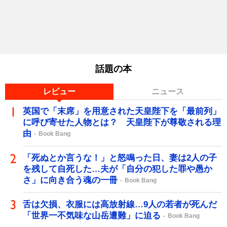
話題の本
レビュー
ニュース
英国で「末席」を用意された天皇陛下を「最前列」
に呼び寄せた人物とは？ 天皇陛下が尊敬される理
由
Book Bang
「死ぬとか言うな！」と怒鳴った日、妻は2人の子
を残して自死した…夫が「自分の犯した罪や愚か
さ」に向き合う魂の一冊
Book Bang
舌は欠損、衣服には高放射線…9人の若者が死んだ
「世界一不気味な山岳遭難」に迫る
Book Bang