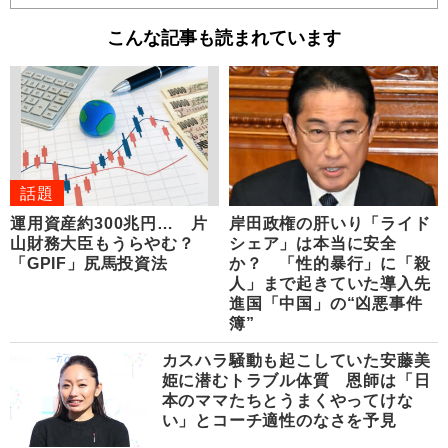
こんな記事も読まれています
話題
運用資産約300兆円… 片
岸田政権の肝いり「ライド
山財務大臣もうらやむ？
シェア」は本当に安全
「GPIF」尻馬投資法
か？ 「性的暴行」に「殺
人」まで起きていた導入先
進国「中国」の“凶悪事件
簿”
カスハラ騒動も起こしていた安藤美
姫に潜むトラブル体質 恩師は「日
本のママたちとうまくやってけな
い」とコーチ適性のなさを予見