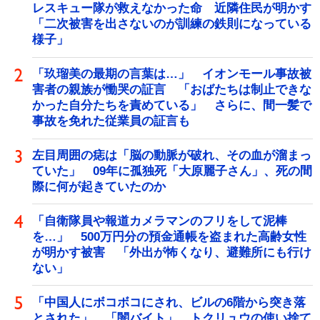
レスキュー隊が救えなかった命 近隣住民が明かす
「二次被害を出さないのが訓練の鉄則になっている
様子」
「玖瑠美の最期の言葉は…」 イオンモール事故被
害者の親族が慟哭の証言 「おばたちは制止できな
かった自分たちを責めている」 さらに、間一髪で
事故を免れた従業員の証言も
左目周囲の痣は「脳の動脈が破れ、その血が溜まっ
ていた」 09年に孤独死「大原麗子さん」、死の間
際に何が起きていたのか
「自衛隊員や報道カメラマンのフリをして泥棒
を…」 500万円分の預金通帳を盗まれた高齢女性
が明かす被害 「外出が怖くなり、避難所にも行け
ない」
「中国人にボコボコにされ、ビルの6階から突き落
とされた」 「闇バイト」 トクリュウの使い捨て