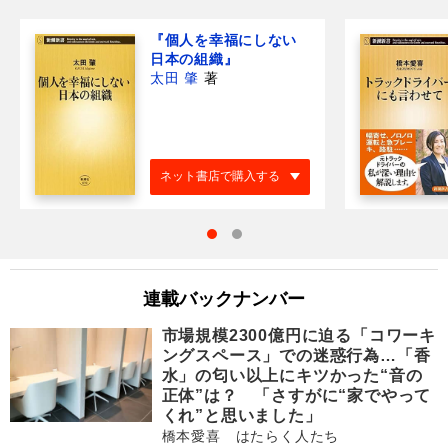
『個人を幸福にしない
日本の組織』
太田 肇
著
ネット書店で購入する
連載バックナンバー
市場規模2300億円に迫る「コワーキ
ングスペース」での迷惑行為…「香
水」の匂い以上にキツかった“音の
正体”は？ 「さすがに“家でやって
くれ”と思いました」
橋本愛喜 はたらく人たち