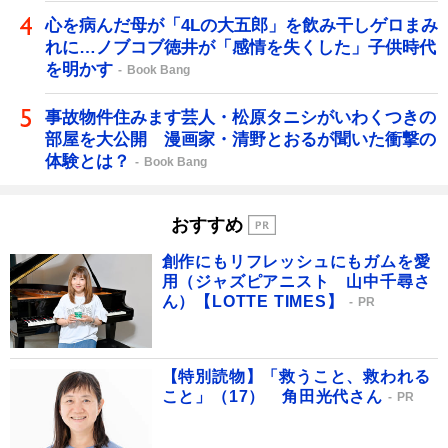
心を病んだ母が「4Lの大五郎」を飲み干しゲロまみ
れに…ノブコブ徳井が「感情を失くした」子供時代
を明かす
Book Bang
事故物件住みます芸人・松原タニシがいわくつきの
部屋を大公開 漫画家・清野とおるが聞いた衝撃の
体験とは？
Book Bang
おすすめ
創作にもリフレッシュにもガムを愛
用（ジャズピアニスト 山中千尋さ
ん）【LOTTE TIMES】
PR
【特別読物】「救うこと、救われる
こと」（17） 角田光代さん
PR